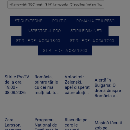
STIRI EXTERNE
POLITIC
ROMANIA, TE IUBESC!
INSPECTORUL PRO
STIRILE DIMINETII
STIRILE DE LA ORA 13:00
STIRILE DE LA ORA 17:00
STIRILE DE LA ORA 19:00
Știrile ProTV
România,
Volodimir
Alertă în
de la ora
printre țările
Zelenski,
Bulgaria: O
19:00 -
cu cei mai
apel disperat
dronă dinspre
08.08.2026
mulți iubitori
către aliați:
România a
de pisici.
„Rachetele
explodat lângă
Peste 4
voastre din
un gazoduct.
milioane de
depozite ar
Premierul a
feline trăiesc
putea salva
convocat
în gospodării
vieți în
Zara
Programul
Riscurile pe
Consiliul de
Mașină făcută
Ucraina”
Larsson,
Național de
care le
Securitate
zob pe