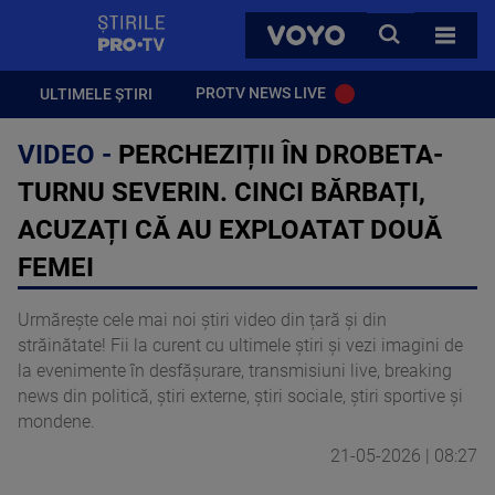
StirilePROTV
CAUTA
VOYO
TOATE 
PROTV NEWS LIVE
ULTIMELE ȘTIRI
VIDEO -
PERCHEZIȚII ÎN DROBETA-
TURNU SEVERIN. CINCI BĂRBAȚI,
ACUZAȚI CĂ AU EXPLOATAT DOUĂ
FEMEI
Urmărește cele mai noi știri video din țară și din
străinătate! Fii la curent cu ultimele știri și vezi imagini de
la evenimente în desfășurare, transmisiuni live, breaking
news din politică, știri externe, știri sociale, știri sportive și
mondene.
21-05-2026 | 08:27