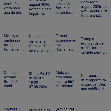
Vremea azi, 8
toamnă!”
Horoscop 8
ripostează
Pacient era
simțit în
aduse de
adevăratul
august 2026.
august 2026, cu
cu măsuri
un copil de
viața mea
furtunile
Baloo
România este
Neti Sandu. O zi
similare
nici 2 ani
așa de bine”
puternice
împărțită
în care o să
– fanii Two
care au lovit
între caniculă
cheltuim cu
Feet, în
România
și furtună
măsură banii
extaz la
după
Summer
caniculă.
Well. „100
„Oamenii au
Moody’s
Furtuni
Dunărea
Trump a
din 10”
încercat să
păstrează
puternice au
rămâne la
explicat de ce
pentru
se ascundă”
ratingul
lovit
Cernavodă la
nu dă Ucrainei
artistul
României în
România
nivelul din 3
rachete pentru
american
categoria
după
august. În
Patriot: Nici
„recomandat
caniculă.
Ungaria,
Pentagonul nu
investiţiilor”,
Pagube după
debitul a
mai are foarte
cu
un Cod roşu
crescut cu 6
multe
perspectiva
de ploi
Ce face
Meta a fost
centimetri în
Știrile ProTV
Noi recorduri
negativă
torenţiale
Armata
amendată
ultimele 3
de la ora
de temperatură
Română
cu alte 567
zile la Paks
19:00 -
în Europa. Cea
când
de milioane
07.08.2026
mai caldă zi din
detectează
de dolari în
istoria
drone la
SUA.
Slovaciei. În
graniță.
Compania a
Italia au fost 48
Piloții de F-
fost
de grade
16 au 15
descrisă ca
Sadhguru,
„Am căutat
Produsele pe