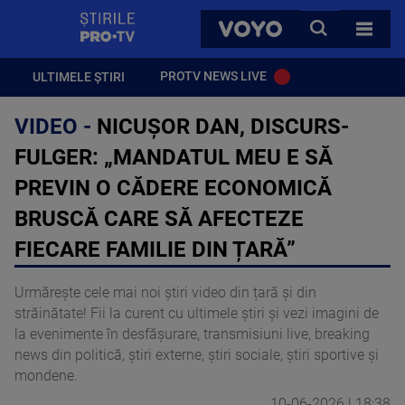
StirilePROTV
CAUTA
VOYO
TOATE 
PROTV NEWS LIVE
ULTIMELE ȘTIRI
VIDEO -
NICUȘOR DAN, DISCURS-
FULGER: „MANDATUL MEU E SĂ
PREVIN O CĂDERE ECONOMICĂ
BRUSCĂ CARE SĂ AFECTEZE
FIECARE FAMILIE DIN ȚARĂ”
Urmărește cele mai noi știri video din țară și din
străinătate! Fii la curent cu ultimele știri și vezi imagini de
la evenimente în desfășurare, transmisiuni live, breaking
news din politică, știri externe, știri sociale, știri sportive și
mondene.
10-06-2026 | 18:38