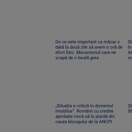
De ce este important ca măcar o
St
dată la două zile să avem o oră de
în
efort fizic. Mecanismul care ne
Ar
scapă de o boală grea
r
„Situația e critică în domeniul
Șt
imobiliar”. Românii cu credite
0
aprobate riscă să le piardă din
cauza blocajului de la ANCPI