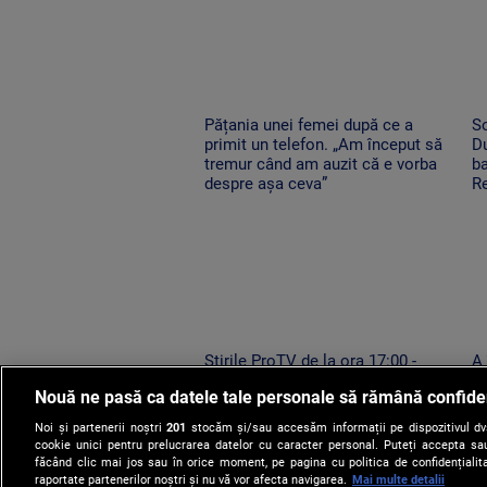
Pățania unei femei după ce a
So
primit un telefon. „Am început să
Du
tremur când am auzit că e vorba
ba
despre așa ceva”
Re
Știrile ProTV de la ora 17:00 -
A
06.08.2026
pe
Nouă ne pasă ca datele tale personale să rămână confide
n
Noi și partenerii noștri
201
stocăm și/sau accesăm informații pe dispozitivul dvs.
cookie unici pentru prelucrarea datelor cu caracter personal. Puteți accepta sau
făcând clic mai jos sau în orice moment, pe pagina cu politica de confidențialita
raportate partenerilor noștri și nu vă vor afecta navigarea.
Mai multe detalii