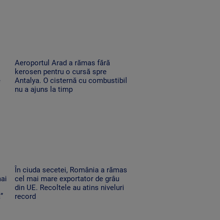
Aeroportul Arad a rămas fără
kerosen pentru o cursă spre
e
Antalya. O cisternă cu combustibil
nu a ajuns la timp
În ciuda secetei, România a rămas
mai
cel mai mare exportator de grâu
din UE. Recoltele au atins niveluri
”
record