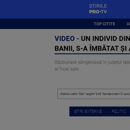
StirilePROTV
TOP CITITE
U
VIDEO -
UN INDIVID DIN
BANII, S-A ÎMBĂTAT ȘI
Răzbunare sângeroasă în județul Iași.
al fiicei sale.
STIRI EXTERNE
POLITIC