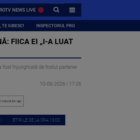
CAUTA
ROTV NEWS LIVE
TOATE CATEGORIILE
 TE IUBESC!
INSPECTORUL PRO
: FIICA EI „I-A LUAT
 fost înjunghiată de fostul partener
10-06-2026 | 17:26
I
STIRILE DE LA ORA 13:00