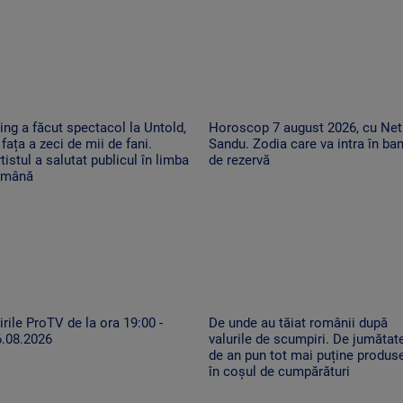
ing a făcut spectacol la Untold,
Horoscop 7 august 2026, cu Net
 fața a zeci de mii de fani.
Sandu. Zodia care va intra în ban
tistul a salutat publicul în limba
de rezervă
omână
irile ProTV de la ora 19:00 -
De unde au tăiat românii după
6.08.2026
valurile de scumpiri. De jumătat
de an pun tot mai puține produs
în coșul de cumpărături