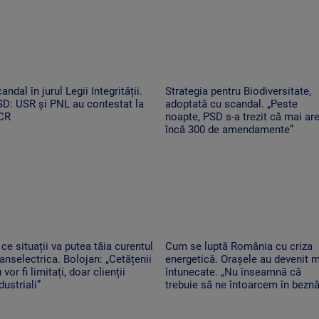
andal în jurul Legii Integrității.
Strategia pentru Biodiversitate,
D: USR și PNL au contestat la
adoptată cu scandal. „Peste
CR
noapte, PSD s-a trezit că mai ar
încă 300 de amendamente”
 ce situații va putea tăia curentul
Cum se luptă România cu criza
anselectrica. Bolojan: „Cetățenii
energetică. Orașele au devenit 
 vor fi limitați, doar clienții
întunecate. „Nu înseamnă că
dustriali”
trebuie să ne întoarcem în beznă