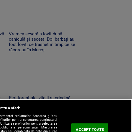
ază
Vremea severă a lovit după
caniculă și secetă. Doi bărbați au
fost loviți de trăsnet în timp ce se
răcoreau în Mureș
e
Ploi torențiale, vijelii și grindină,
după o nouă zi de foc. Zonele în
ntru a oferi:
care se schimbă vremea
formanței reclamelor. Stocarea și/sau
filurilor pentru selectarea conținutului
Utilizarea profilurilor pentru selectarea
 publicitate personalizată. Măsurarea
ACCEPT TOATE
tistici sau combinații de date din surse