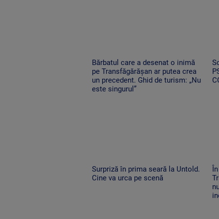
Bărbatul care a desenat o inimă
Sc
pe Transfăgărășan ar putea crea
PS
un precedent. Ghid de turism: „Nu
C
este singurul”
Surpriză în prima seară la Untold.
În
Cine va urca pe scenă
Tr
nu
in