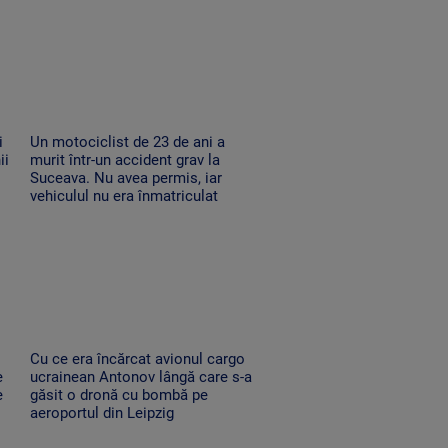
i
Un motociclist de 23 de ani a
ii
murit într-un accident grav la
Suceava. Nu avea permis, iar
vehiculul nu era înmatriculat
Cu ce era încărcat avionul cargo
e
ucrainean Antonov lângă care s-a
e
găsit o dronă cu bombă pe
aeroportul din Leipzig