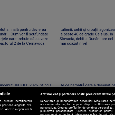
luția finală pentru devierea
Italienii, cehii și croații agonize
nării. Cum vor fi scufundate
la peste 40 de grade Celsius. În
rjele care trebuie să salveze
Slovacia, debitul Dunării are cel
actorul 2 de la Cernavodă
mai scăzut nivel
 început UNTOLD 2026. Sting și
De ce bărbatul care a desenat p
ste 200 de artiști urcă pe cele
stânca de pe Transfăgărășan ar
nțiale
ouă scene din Cluj-Napoca
Atât noi, cât și partenerii noștri prelucrăm datele pe
putea fi primul amendat în Argeș
pentru acest lucru
, precum identificatorii
Dezvoltarea și îmbunătățirea serviciilor. Măsurarea per
accesarea informațiilor de pe un dispozitiv. Utilizarea pro
 gestiona alegerile dvs.
personalizat. Crearea profilurilor de conținut personalizat. 
te. Aceste alegeri vor fi
publicității personalizate. Crearea profilurilor pentru
performanței conținutului. Înțelegerea publicului prin sta