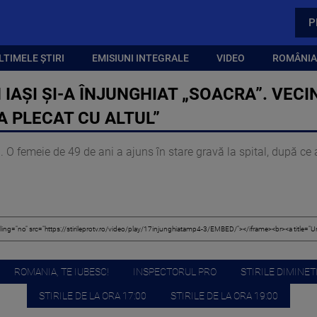
P
LTIMELE ȘTIRI
EMISIUNI INTEGRALE
VIDEO
ROMÂNIA,
 IAȘI ȘI-A ÎNJUNGHIAT „SOACRA”. VECINĂ
 A PLECAT CU ALTUL”
 O femeie de 49 de ani a ajuns în stare gravă la spital, după ce a
ROMANIA, TE IUBESC!
INSPECTORUL PRO
STIRILE DIMINETI
STIRILE DE LA ORA 17:00
STIRILE DE LA ORA 19:00