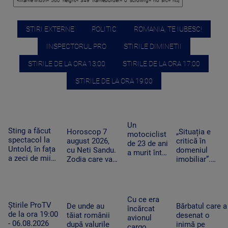
STIRI EXTERNE
POLITIC
ROMANIA, TE IUBESC!
INSPECTORUL PRO
STIRILE DIMINETII
STIRILE DE LA ORA 13:00
STIRILE DE LA ORA 17:00
STIRILE DE LA ORA 19:00
Un
Sting a făcut
Horoscop 7
„Situația e
motociclist
spectacol la
august 2026,
critică în
de 23 de ani
Untold, în fața
cu Neti Sandu.
domeniul
a murit într-
a zeci de mii
Zodia care va
imobiliar”.
un accident
de fani.
intra în banii de
Românii cu
grav la
Artistul a
rezervă
credite
Suceava.
salutat
aprobate riscă
Nu avea
publicul în
să le piardă din
permis, iar
Cu ce era
limba română
Știrile ProTV
cauza
De unde au
Bărbatul care a
vehiculul nu
încărcat
de la ora 19:00
blocajului de la
tăiat românii
desenat o
era
avionul
- 06.08.2026
ANCPI
după valurile
inimă pe
înmatriculat
cargo