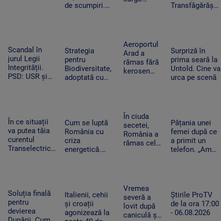
de scumpiri.
Transfăgărășa
ucrainean
De jumătate de
ar putea crea
Antonov
an pun tot mai
un precedent.
lângă care
puține produse
Ghid de turism:
s-a găsit o
în coșul de
„Nu este
dronă cu
Aeroportul
Scandal în
cumpărături
singurul”
Strategia
Surpriză în
bombă pe
Arad a
jurul Legii
pentru
prima seară la
aeroportul
rămas fără
Integrității.
Biodiversitate,
Untold. Cine va
din Leipzig
kerosen
PSD: USR și
adoptată cu
urca pe scenă
pentru o
PNL au
scandal. „Peste
cursă spre
contestat la
noapte, PSD s-
Antalya. O
CCR
a trezit că mai
cisternă cu
are încă 300 de
combustibil
În ciuda
În ce situații
amendamente”
Cum se luptă
Pățania unei
nu a ajuns
secetei,
va putea tăia
România cu
femei după ce
la timp
România a
curentul
criza
a primit un
rămas cel
Transelectrica.
energetică.
telefon. „Am
mai mare
Bolojan:
Orașele au
început să
exportator
„Cetățenii nu
devenit mai
tremur când
de grâu din
vor fi limitați,
întunecate. „Nu
am auzit că e
UE.
doar clienții
înseamnă că
vorba despre
Recoltele
Vremea
industriali”
Soluția finală
trebuie să ne
așa ceva”
Italienii, cehii
Știrile ProTV
au atins
severă a
pentru
întoarcem în
și croații
de la ora 17:00
niveluri
lovit după
devierea
beznă”
agonizează la
- 06.08.2026
record
caniculă și
Dunării. Cum