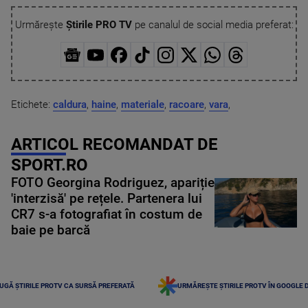
Urmărește
Știrile PRO TV
pe canalul de social media preferat:
Etichete:
caldura
,
haine
,
materiale
,
racoare
,
vara
,
ARTICOL RECOMANDAT DE
SPORT.RO
FOTO Georgina Rodriguez, apariție
'interzisă' pe rețele. Partenera lui
CR7 s-a fotografiat în costum de
baie pe barcă
UGĂ ȘTIRILE PROTV CA SURSĂ PREFERATĂ
URMĂREȘTE ȘTIRILE PROTV ÎN GOOGLE 