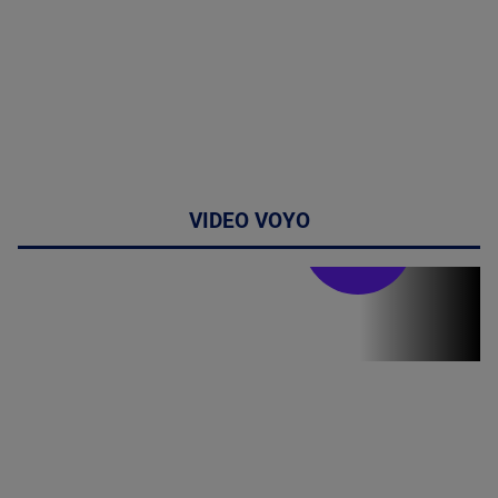
VIDEO VOYO
Stirile PRO TV
Stirile PRO
TV # 13.00 -