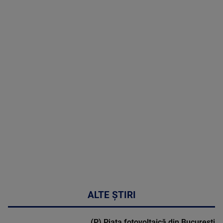
06 August
2026
MAI
MULTE
DETALII
49:04
ALTE ȘTIRI
(P) Piața fotovoltaică din București