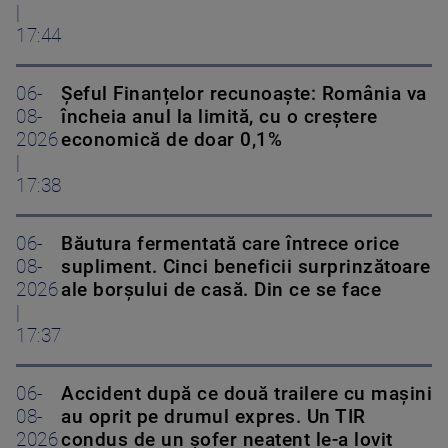
|
17:44
06-
Șeful Finanțelor recunoaște: România va
08-
încheia anul la limită, cu o creștere
2026
economică de doar 0,1%
|
17:38
06-
Băutura fermentată care întrece orice
08-
supliment. Cinci beneficii surprinzătoare
2026
ale borșului de casă. Din ce se face
|
17:37
06-
Accident după ce două trailere cu mașini
08-
au oprit pe drumul expres. Un TIR
2026
condus de un șofer neatent le-a lovit