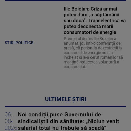
Ilie Bolojan: Criza ar mai
putea dura „o săptămână
sau două". Transelectrica va
putea deconecta marii
consumatori de energie
Premierul demis Ilie Bolojan a
STIRI POLITICE
anunțat, joi, într-o conferință de
presă, că perioada de restricții la
consumul de energie nu s-a
încheiat și le-a cerut românilor să
mențină reducerea voluntară a
consumului.
ULTIMELE ȘTIRI
06-
Noi condiții puse Guvernului de
08-
sindicaliștii din sănătate: „Niciun venit
2026
salarial total nu trebuie să scadă”