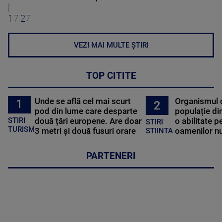
|
17:27
VEZI MAI MULTE ȘTIRI
TOP CITITE
Unde se află cel mai scurt
Organismul 
1
2
pod din lume care desparte
populație di
STIRI
două țări europene. Are doar
o abilitate p
STIRI
TURISM
3 metri și două fusuri orare
oamenilor nu
STIINTA
PARTENERI