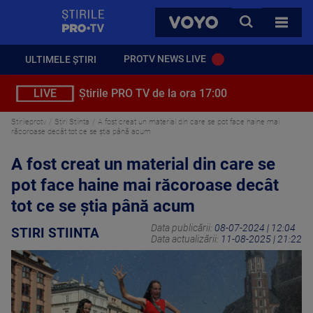
StirilePROTV
CAUTA
VOYO
TOATE 
PROTV NEWS LIVE
ULTIMELE ȘTIRI
LIVE
Știrile PRO TV de la ora 17:00
Stirileprotv
Stiri Stiinta
A fost creat un material din care se pot face haine mai
răcoroase decât tot ce se știa până acum
A fost creat un material din care se
pot face haine mai răcoroase decât
tot ce se știa până acum
Data publicării:
08-07-2024 | 12:04
STIRI STIINTA
Data actualizării:
11-08-2025 | 21:22