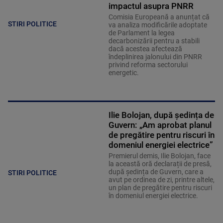
impactul asupra PNRR
Comisia Europeană a anunțat că
STIRI POLITICE
va analiza modificările adoptate
de Parlament la legea
decarbonizării pentru a stabili
dacă acestea afectează
îndeplinirea jalonului din PNRR
privind reforma sectorului
energetic.
Ilie Bolojan, după ședința de
Guvern: „Am aprobat planul
de pregătire pentru riscuri în
domeniul energiei electrice”
Premierul demis, Ilie Bolojan, face
la această oră declarații de presă,
după ședința de Guvern, care a
STIRI POLITICE
avut pe ordinea de zi, printre altele,
un plan de pregătire pentru riscuri
în domeniul energiei electrice.