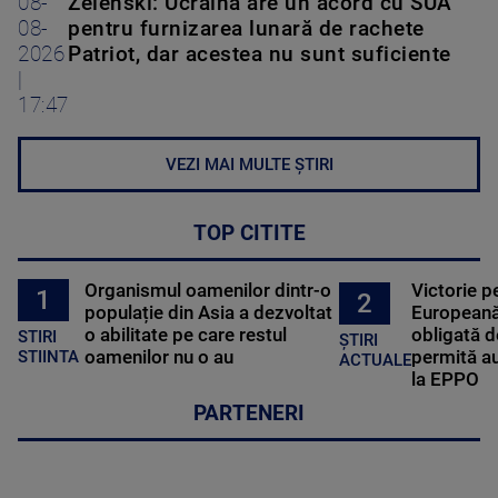
08-
Zelenski: Ucraina are un acord cu SUA
08-
pentru furnizarea lunară de rachete
2026
Patriot, dar acestea nu sunt suficiente
|
17:47
VEZI MAI MULTE ȘTIRI
TOP CITITE
Organismul oamenilor dintr-o
Victorie p
1
2
populație din Asia a dezvoltat
Europeană
o abilitate pe care restul
obligată d
STIRI
ȘTIRI
oamenilor nu o au
permită au
STIINTA
ACTUALE
la EPPO
PARTENERI