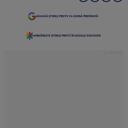
ADAUGĂ ȘTIRILE PROTV CA SURSĂ PREFERATĂ
URMĂREȘTE ȘTIRILE PROTV ÎN GOOGLE DISCOVER