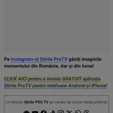
Pe
Instagram-ul Știrile ProTV
găsiți imaginile
momentului din România, dar și din lume!
CLICK AICI pentru a instala GRATUIT aplicația
Știrile ProTV pentru telefoane Android și iPhone!
Urmărește
Știrile PRO TV
pe canalul de social media preferat: