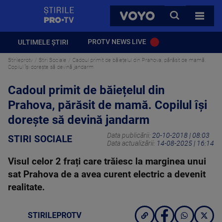
StirilePROTV
CAUTA
VOYO
TOATE 
PROTV NEWS LIVE
ULTIMELE ȘTIRI
Stirileprotv
Stiri Sociale
Cadoul primit de băiețelul din Prahova, părăsit de mamă.
Copilul își dorește să devină jandarm
Cadoul primit de băiețelul din
Prahova, părăsit de mamă. Copilul își
dorește să devină jandarm
Data publicării:
20-10-2018 | 08:03
STIRI SOCIALE
Data actualizării:
14-08-2025 | 16:14
Visul celor 2 frați care trăiesc la marginea unui
sat Prahova de a avea curent electric a devenit
realitate.
STIRILEPROTV