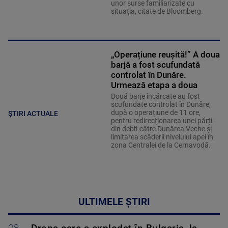
unor surse familiarizate cu
situația, citate de Bloomberg.
„Operațiune reușită!” A doua
barjă a fost scufundată
controlat în Dunăre.
Urmează etapa a doua
Două barje încărcate au fost
scufundate controlat în Dunăre,
după o operațiune de 11 ore,
ȘTIRI ACTUALE
pentru redirecționarea unei părți
din debit către Dunărea Veche și
limitarea scăderii nivelului apei în
zona Centralei de la Cernavodă.
ULTIMELE ȘTIRI