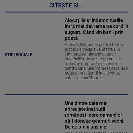
CITEȘTE ȘI...
Alocațiile și indemnizațiile
intră mai devreme pe card în
august. Când vin banii prin
poștă
Agenţia Naţională pentru Plăţi şi
Inspecţie Socială va efectua în
luna august plata în avans a
STIRI SOCIALE
beneficiilor de asistenţă socială
aferente drepturilor cuvenite
pentru luna iulie, întrucât data de 8
august, prevăzută în calendar,
este zi nelucrătoare.
Una dintre cele mai
apreciate instituții
românești cere oamenilor
să-i doneze geamuri vechi.
De ce s-a ajuns aici