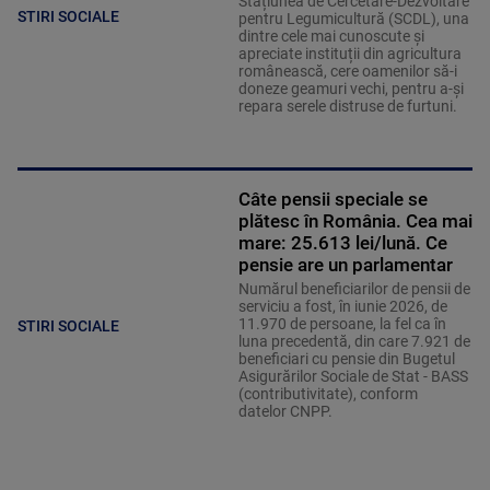
Stațiunea de Cercetare-Dezvoltare
STIRI SOCIALE
pentru Legumicultură (SCDL), una
dintre cele mai cunoscute și
apreciate instituții din agricultura
românească, cere oamenilor să-i
doneze geamuri vechi, pentru a-și
repara serele distruse de furtuni.
Câte pensii speciale se
plătesc în România. Cea mai
mare: 25.613 lei/lună. Ce
pensie are un parlamentar
Numărul beneficiarilor de pensii de
serviciu a fost, în iunie 2026, de
11.970 de persoane, la fel ca în
STIRI SOCIALE
luna precedentă, din care 7.921 de
beneficiari cu pensie din Bugetul
Asigurărilor Sociale de Stat - BASS
(contributivitate), conform
datelor CNPP.