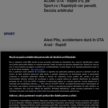
ACUM: UTA - Rapid 0-0, pe
Sport.ro | Rapidiștii cer penalti.
Decizia arbitrului
SPORT
Alexi Pitu, accidentare dură în UTA
Arad - Rapid!
Nouă ne pasă ca datele tale personale să rămână confidențiale
Noi și partenerii noștri
201
stocăm și/sau accesăm informații pe dispozitivul dvs., precum identificatorii cookie
unici pentru prelucrarea datelor cu caracter personal. Puteți accepta sau gestiona alegerile dvs. făcând clic mai jos
sau în orice moment, pe pagina cu politica de confidențialitate. Aceste alegeri vor fi raportate partenerilor noștri și
nu vă vor afecta navigarea.
Mai multe detalii
Noi si partenerii nostri (retelele de socializare si agentiile de publicitate partenere, precum si furnizorii nostri de
SPORT
servicii de date analitice) prelucram date pentru a permite website-ului sa functioneze, pentru a personaliza
continutul si anunturile publicitare afisate in functie de interesele si/sau profilul dvs., pentru a va oferi
functionalitati aferente retelelor de socializare si pentru a analiza traficul pe website. Beneficiati de drepturile
prevazute de art. 15-22 din GDPR in legatura cu prelucrarea datelor cu caracter personal. Aceste drepturi pot fi
exercitate prin modalitatea indicata
aici
. Prin click pe “ACCEPT TOATE”, acceptati folosirea tuturor Tehnologiilor de
tip Cookie, care implica inclusiv acceptul dvs. cu privire la stocarea/accesarea informatiilor de catre Vendor-ii cu
care colaboram. Prin click pe “VREAU SA MODIFIC SETARILE INDIVIDUAL” puteti schimba preferintele in mod
individual, mai putin cele legate de cookie strict necesare pentru functionarea website-ului.
Atât noi, cât și partenerii noștri prelucrăm datele pentru a oferi:
Dezvoltarea și îmbunătățirea serviciilor. Măsurarea performanței reclamelor. Stocarea și/sau accesarea informațiilor
de pe un dispozitiv. Utilizarea profilurilor pentru selectarea conținutului personalizat. Crearea profilurilor de conținut
personalizat. Utilizarea profilurilor pentru selectarea publicității personalizate. Crearea profilurilor pentru publicitate
personalizată. Măsurarea performanței conținutului. Înțelegerea publicului prin statistici sau combinații de date din