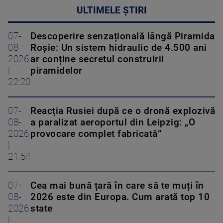
ULTIMELE ȘTIRI
07-
Descoperire senzațională lângă Piramida
08-
Roșie: Un sistem hidraulic de 4.500 ani
2026
ar conține secretul construirii
|
piramidelor
22:20
07-
Reacția Rusiei după ce o dronă explozivă
08-
a paralizat aeroportul din Leipzig: „O
2026
provocare complet fabricată”
|
21:54
07-
Cea mai bună țară în care să te muți în
08-
2026 este din Europa. Cum arată top 10
2026
state
|