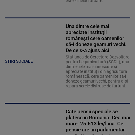
este zi nelucrătoare.
Una dintre cele mai
apreciate instituții
românești cere oamenilor
să-i doneze geamuri vechi.
De ce s-a ajuns aici
Stațiunea de Cercetare-Dezvoltare
STIRI SOCIALE
pentru Legumicultură (SCDL), una
dintre cele mai cunoscute și
apreciate instituții din agricultura
românească, cere oamenilor să-i
doneze geamuri vechi, pentru a-și
repara serele distruse de furtuni.
Câte pensii speciale se
plătesc în România. Cea mai
mare: 25.613 lei/lună. Ce
pensie are un parlamentar