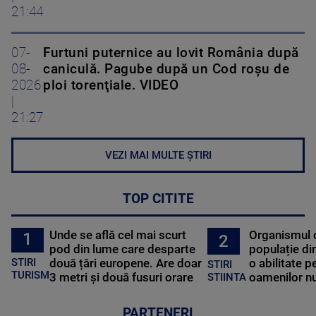
21:44
07-
Furtuni puternice au lovit România după
08-
caniculă. Pagube după un Cod roşu de
2026
ploi torenţiale. VIDEO
|
21:27
VEZI MAI MULTE ȘTIRI
TOP CITITE
Unde se află cel mai scurt
Organismul 
1
2
pod din lume care desparte
populație di
STIRI
două țări europene. Are doar
o abilitate p
STIRI
TURISM
3 metri și două fusuri orare
oamenilor nu
STIINTA
PARTENERI