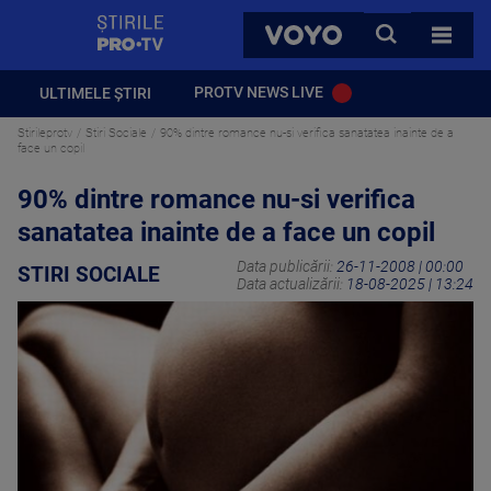
StirilePROTV
CAUTA
VOYO
TOATE 
PROTV NEWS LIVE
ULTIMELE ȘTIRI
Stirileprotv
Stiri Sociale
90% dintre romance nu-si verifica sanatatea inainte de a
face un copil
90% dintre romance nu-si verifica
sanatatea inainte de a face un copil
Data publicării:
26-11-2008 | 00:00
STIRI SOCIALE
Data actualizării:
18-08-2025 | 13:24