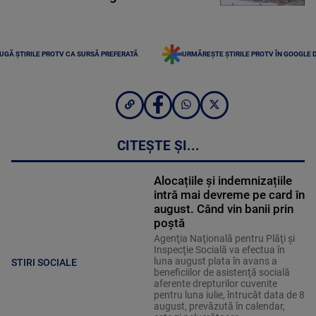
UGĂ ȘTIRILE PROTV CA SURSĂ PREFERATĂ
URMĂREȘTE ȘTIRILE PROTV ÎN GOOGLE 
CITEȘTE ȘI...
Alocațiile și indemnizațiile
intră mai devreme pe card în
august. Când vin banii prin
poștă
Agenţia Naţională pentru Plăţi şi
Inspecţie Socială va efectua în
luna august plata în avans a
STIRI SOCIALE
beneficiilor de asistenţă socială
aferente drepturilor cuvenite
pentru luna iulie, întrucât data de 8
august, prevăzută în calendar,