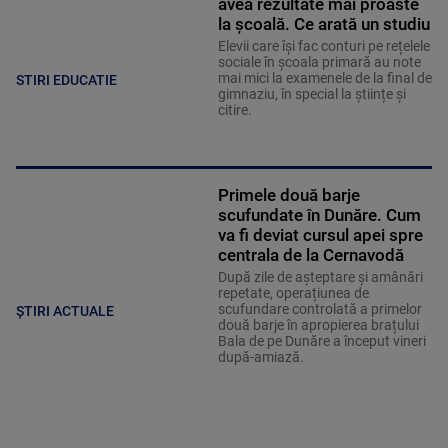
avea rezultate mai proaste
la școală. Ce arată un studiu
Elevii care îşi fac conturi pe rețelele
sociale în școala primară au note
mai mici la examenele de la final de
STIRI EDUCATIE
gimnaziu, în special la științe și
citire.
Primele două barje
scufundate în Dunăre. Cum
va fi deviat cursul apei spre
centrala de la Cernavodă
După zile de așteptare și amânări
repetate, operațiunea de
scufundare controlată a primelor
ȘTIRI ACTUALE
două barje în apropierea brațului
Bala de pe Dunăre a început vineri
după-amiază.