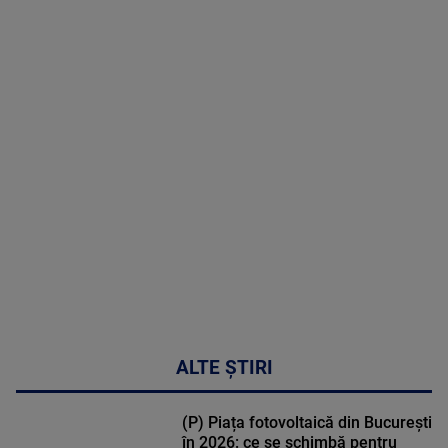
8 August
2026
MAI
MULTE
DETALII
30:33
ALTE ȘTIRI
(P) Piața fotovoltaică din București
în 2026: ce se schimbă pentru