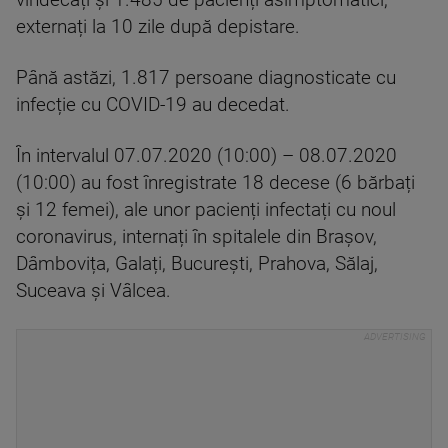
vindecați și 1.485 de pacienți asimptomatici,
externați la 10 zile după depistare.
Până astăzi, 1.817 persoane diagnosticate cu
infecție cu COVID-19 au decedat.
În intervalul 07.07.2020 (10:00) – 08.07.2020
(10:00) au fost înregistrate 18 decese (6 bărbați
și 12 femei), ale unor pacienți infectați cu noul
coronavirus, internați în spitalele din Brașov,
Dâmbovița, Galați, București, Prahova, Sălaj,
Suceava și Vâlcea.