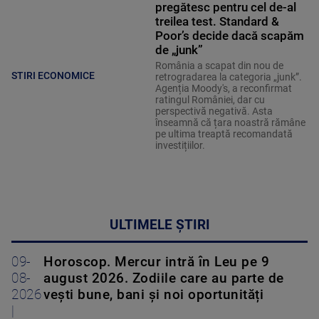
pregătesc pentru cel de-al
treilea test. Standard &
Poor’s decide dacă scapăm
de „junk”
România a scapat din nou de
STIRI ECONOMICE
retrogradarea la categoria „junk”.
Agenția Moody's, a reconfirmat
ratingul României, dar cu
perspectivă negativă. Asta
înseamnă că țara noastră rămâne
pe ultima treaptă recomandată
investițiilor.
ULTIMELE ȘTIRI
09-
Horoscop. Mercur intră în Leu pe 9
08-
august 2026. Zodiile care au parte de
2026
vești bune, bani și noi oportunități
|