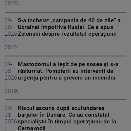
08:25
09-
S-a încheiat „campania de 40 de zile” a
08-
Ucrainei împotriva Rusiei. Ce a spus
2026
Zelenski despre rezultatul operațiunii
|
08:22
09-
Mastodontul a ieșit de pe șosea și s-a
08-
răsturnat. Pompierii au intervenit de
2026
urgență pentru a preveni un incendiu
|
08:06
09-
Riscul ascuns după scufundarea
08-
barjelor în Dunăre. Ce au constatat
2026
specialiștii în timpul operațiunii de la
|
Cernavodă