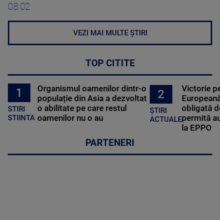
08:02
VEZI MAI MULTE ȘTIRI
TOP CITITE
Organismul oamenilor dintr-o
Victorie p
1
2
populație din Asia a dezvoltat
Europeană
o abilitate pe care restul
obligată d
STIRI
ȘTIRI
oamenilor nu o au
permită au
STIINTA
ACTUALE
la EPPO
PARTENERI