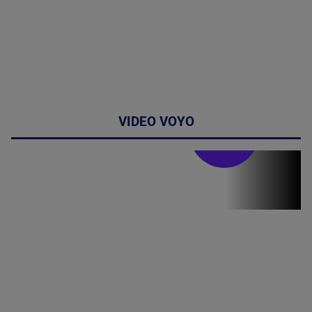
VIDEO VOYO
Stirile PRO TV
Stirile PRO
TV # 19.00 -