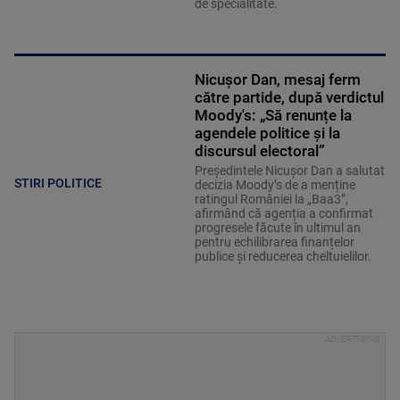
de specialitate.
Nicușor Dan, mesaj ferm
către partide, după verdictul
Moody's: „Să renunțe la
agendele politice şi la
discursul electoral”
Președintele Nicușor Dan a salutat
STIRI POLITICE
decizia Moody’s de a menține
ratingul României la „Baa3”,
afirmând că agenția a confirmat
progresele făcute în ultimul an
pentru echilibrarea finanțelor
publice și reducerea cheltuielilor.