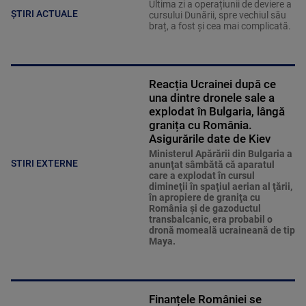
Ultima zi a operațiunii de deviere a
ȘTIRI ACTUALE
cursului Dunării, spre vechiul său
braț, a fost și cea mai complicată.
Reacția Ucrainei după ce
una dintre dronele sale a
explodat în Bulgaria, lângă
granița cu România.
Asigurările date de Kiev
Ministerul Apărării din Bulgaria a
STIRI EXTERNE
anunţat sâmbătă că aparatul
care a explodat în cursul
dimineţii în spaţiul aerian al ţării,
în apropiere de graniţa cu
România şi de gazoductul
transbalcanic, era probabil o
dronă momeală ucraineană de tip
Maya.
Finanțele României se