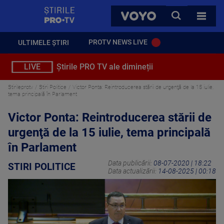
StirilePROTV
CAUTA
VOYO
TOATE 
PROTV NEWS LIVE
ULTIMELE ȘTIRI
LIVE
Știrile PRO TV ale dimineții
Stirileprotv
Stiri Politice
Victor Ponta: Reintroducerea stării de urgenţă de la 15 iulie,
tema principală în Parlament
Victor Ponta: Reintroducerea stării de
urgenţă de la 15 iulie, tema principală
în Parlament
Data publicării:
08-07-2020 | 18:22
STIRI POLITICE
Data actualizării:
14-08-2025 | 00:18