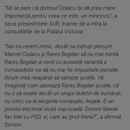
”
Mi se pare că domnul Ciolacu îşi dă prea mare
importanţă pentru ceea ce este, un mincinos”
, a
spus preşedintele AUR, înainte de a intra la
consultările de la Palatul Victoria.
”
Noi nu cerem nimic, decât ca indivizi precum
Marcel Ciolacu şi Rareş Bogdan să nu mai mintă.
Rareş Bogdan a venit cu această variantă a
comasatelor ca să nu mai fie impozitate pensiile.
Acum vrea neapărat să salveze şcolile. Vă
imaginaţi cum salvează Rareş Bogdan şcolile, că
nu o să existe decât un singur buletin de numărat,
nu cinci, ca la alegerile comasate, ilegale. E un
proces electoral viciat cap-coadă. Domnii liberali
fac blat cu PSD, ei, care au ţinut trena?
”, a afirmat
Simion.