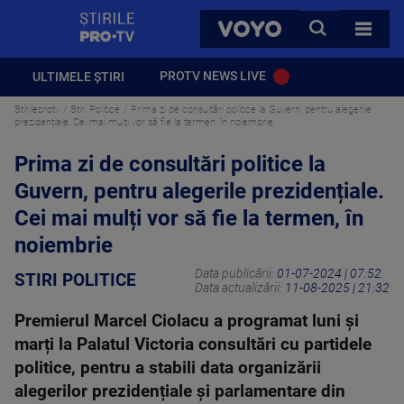
StirilePROTV
CAUTA
VOYO
TOATE 
PROTV NEWS LIVE
ULTIMELE ȘTIRI
Stirileprotv
Stiri Politice
Prima zi de consultări politice la Guvern, pentru alegerile
prezidențiale. Cei mai mulți vor să fie la termen, în noiembrie
Prima zi de consultări politice la
Guvern, pentru alegerile prezidențiale.
Cei mai mulți vor să fie la termen, în
noiembrie
Data publicării:
01-07-2024 | 07:52
STIRI POLITICE
Data actualizării:
11-08-2025 | 21:32
Premierul Marcel Ciolacu a programat luni și
marți la Palatul Victoria consultări cu partidele
politice, pentru a stabili data organizării
alegerilor prezidențiale și parlamentare din