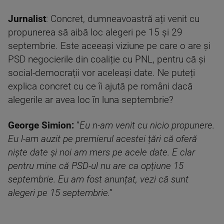
Jurnalist
: Concret, dumneavoastră ați venit cu
propunerea să aibă loc alegeri pe 15 și 29
septembrie. Este aceeași viziune pe care o are și
PSD negocierile din coaliție cu PNL, pentru că și
social-democrații vor aceleași date. Ne puteți
explica concret cu ce îi ajută pe români dacă
alegerile ar avea loc în luna septembrie?
George Simion:
”
Eu n-am venit cu nicio propunere.
Eu l-am auzit pe premierul acestei țări că oferă
niște date și noi am mers pe acele date. E clar
pentru mine că PSD-ul nu are ca opțiune 15
septembrie. Eu am fost anunțat, vezi că sunt
alegeri pe 15 septembrie.”