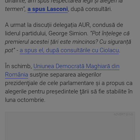
dinainte, am spus respectarea legii și alegeri la
termen”,
a spus Lasconi
, după consultări.
A urmat la discuții delegația AUR, condusă de
liderul partidului, George Simion.
”Pot înțelege că
premierul acestei țări este mincinos? Cu siguranță
pot”
-
a spus el, după consultările cu Ciolacu
.
În schimb,
Uniunea Democrată Maghiară din
România
susţine separarea alegerilor
prezidenţiale de cele parlamentare şi a propus ca
alegerile pentru preşedintele ţării să fie stabilite în
luna octombrie.