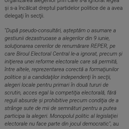
organizarea alegerilor prin care s-a ignorat legea
şi s-a încălcat dreptul partidelor politice de a avea
delegaţi în secţii.
"
După pseudo-consultări, aşteptăm o asumare a
gestiunii dezastruoase a alegerilor din 9 iunie,
soluţionarea cererilor de renumărare REPER, pe
care Biroul Electoral Central le-a ignorat, precum şi
iniţierea unei reforme electorale care să permită,
între altele, reprezentarea corectă a formaţiunilor
politice şi a candidaţilor independenţi în secţii,
alegeri locale pentru primari în două tururi de
scrutin, acces egal la competiţia electorală, fără
reguli absurde şi prohibitive precum condiţia de a
strânge sute de mii de semnături pentru a putea
participa la alegeri. Monopolul politic al legislaţiei
electorale nu face parte din jocul democratic"
, au