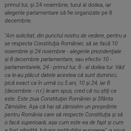
primul tur, şi 24 noiembrie, turul al doilea, iar
alegerile parlamentare să fie organizate pe 8
decembrie.
"
Am solicitat, din punctul nostru de vedere, pentru a
se respecta Constituţia României, să se facă 10
noiembrie şi 24 noiembrie - alegerile prezidenţiale
şi 8 decembrie parlamentare, sau efectiv 10 -
parlamentarele, 24 - primul tur, 8 - al doilea tur. Văd
ca le-au plăcut datele acestea că sunt duminici,
pică exact ca în urmă cu 5 ani, 10 şi 24, iar 8
(decembrie - n.r.) le-am spus, cred că nu ştiţi ce
este. Este ziua Constituţiei României şi Sfânta
Zămislire. Aşa că hai să zămislim un preşedinte
pentru România care să respecte Constituţia şi să
o facă superioară, aşa cum este ea de fapt şi cum
a fost gândită, tuturor instituţiilor europene"
, a spus