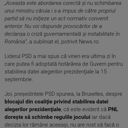
„Aceasta este abordarea corectă şi nu schimbarea
unui ministru căruia i s-a impus de către propriul
partid să nu iniţieze un act normativ convenit
anterior. Nu voi răspunde provocărilor de a
declanşa o criză guvernamentală şi instabilitate în
România”
, a subliniat el, potrivit News.ro.
Liderul PSD a mai spus că vineri era ultima zi în
care putea fi adoptată hotărârea de Guvern pentru
stabilirea datei alegerilor prezidenţiale la 15
septembrie.
Joi, preşedintele PSD spunea, la Bruxelles, despre
blocajul din coaliţie privind stabilirea datei
alegerilor prezidenţiale
, că este evident că
PNL
doreşte să schimbe regulile jocului
iar dacă
decizia lor rămâne aceeaşi, nu are rost să facă o