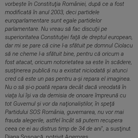
vorbeşte în Constituţia României, după ce a fost
modificată în anul 2003, deci partidele
europarlamentare sunt egale partidelor
parlamentare. Nu vreau să fac discuţii pe
superioritatea Constituţiei faţă de dreptul european,
dar mi se pare că cine l-a sfătuit pe domnul Ciolacu
să ne cheme l-a sfătuit bine, pentru că oricum a
fost atacat, oricum notorietatea sa este în scădere,
susţinerea publică nu a existat niciodată şi atunci
cred că este un pas pentru a-şi repara el imaginea.
Nu o să şi-o poată repara decât dacă vreodată în
viaţa lui îşi va da demisia de onoare împreună cu
tot Guvernul şi vor da naţionaliştilor, în speţă
Partidului SOS România, guvernarea, nu vor mai
frauda alegerile, astfel încât să putem recupera
ceea ce ei au distrus timp de 34 de ani
", a susţinut
Diana Şoşoacă, potrivit Agerpres.