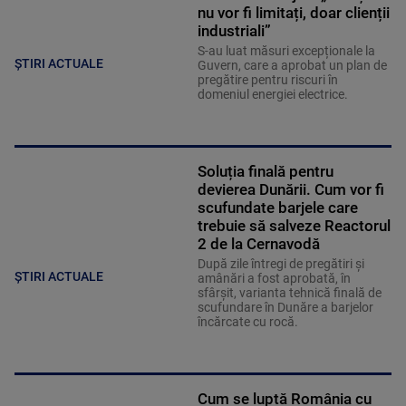
nu vor fi limitați, doar clienții
industriali”
S-au luat măsuri excepționale la
ȘTIRI ACTUALE
Guvern, care a aprobat un plan de
pregătire pentru riscuri în
domeniul energiei electrice.
Soluția finală pentru
devierea Dunării. Cum vor fi
scufundate barjele care
trebuie să salveze Reactorul
2 de la Cernavodă
După zile întregi de pregătiri și
ȘTIRI ACTUALE
amânări a fost aprobată, în
sfârșit, varianta tehnică finală de
scufundare în Dunăre a barjelor
încărcate cu rocă.
Cum se luptă România cu