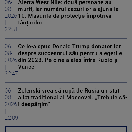
06-
Alerta West Nile: două persoane au
08-
murit, iar numărul cazurilor a ajuns la
2026
10. Măsurile de protecție împotriva
|
țânțarilor
22:51
06-
Ce le-a spus Donald Trump donatorilor
08-
despre succesorul său pentru alegerile
2026
din 2028. Pe cine a ales între Rubio și
|
Vance
22:47
06-
Zelenski vrea să rupă de Rusia un stat
08-
aliat tradițional al Moscovei. „Trebuie să-
2026
i despărțim”
|
22:09