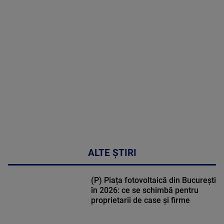
MAI
MULTE
DETALII
47:43
ALTE ȘTIRI
(P) Piața fotovoltaică din București
în 2026: ce se schimbă pentru
proprietarii de case și firme