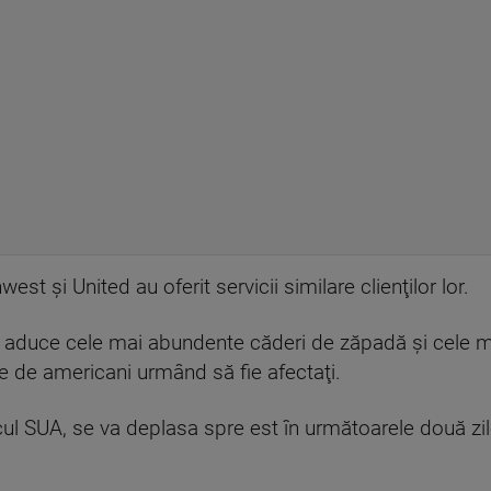
st şi United au oferit servicii similare clienţilor lor.
ea aduce cele mai abundente căderi de zăpadă şi cele m
ne de americani urmând să fie afectaţi.
cul SUA, se va deplasa spre est în următoarele două zile