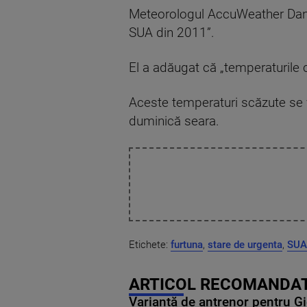
Meteorologul AccuWeather Dan D
SUA din 2011”.
El a adăugat că „temperaturile 
Aceste temperaturi scăzute se v
duminică seara.
Etichete:
furtuna
,
stare de urgenta
,
SUA
ARTICOL RECOMANDAT
Variantă de antrenor pentru Gi