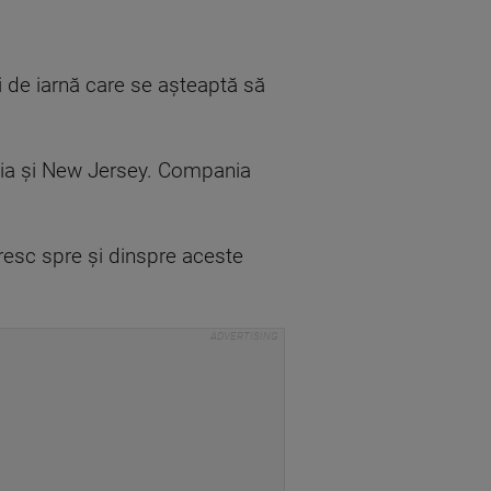
i de iarnă care se aşteaptă să
ania şi New Jersey. Compania
resc spre şi dinspre aceste