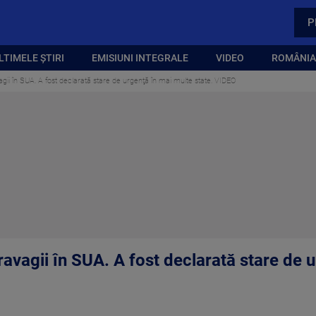
P
LTIMELE ȘTIRI
EMISIUNI INTEGRALE
VIDEO
ROMÂNIA,
agii în SUA. A fost declarată stare de urgenţă în mai multe state. VIDEO
ravagii în SUA. A fost declarată stare de 