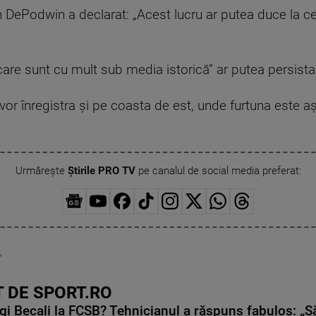
ePodwin a declarat: „Acest lucru ar putea duce la cea
care sunt cu mult sub media istorică” ar putea persis
or înregistra şi pe coasta de est, unde furtuna este 
Urmărește
Știrile PRO TV
pe canalul de social media preferat:
,
 DE SPORT.RO
gi Becali la FCSB? Tehnicianul a răspuns fabulos: „S