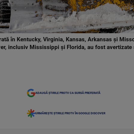
rată în Kentucky, Virginia, Kansas, Arkansas şi Missou
r, inclusiv Mississippi şi Florida, au fost avertizate 
ADAUGĂ ȘTIRILE PROTV CA SURSĂ PREFERATĂ
URMĂREȘTE ȘTIRILE PROTV ÎN GOOGLE DISCOVER