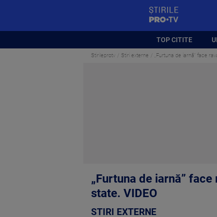
StirilePROTV
TOP CITITE
U
Stirileprotv
Stiri externe
„Furtuna de iarnă” face rav
„Furtuna de iarnă” face 
state. VIDEO
STIRI EXTERNE