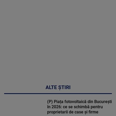
2026
MAI
MULTE
DETALII
02:32:45
ALTE ȘTIRI
(P) Piața fotovoltaică din București
în 2026: ce se schimbă pentru
proprietarii de case și firme