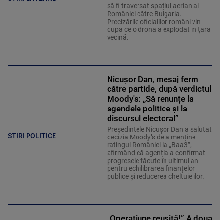
să fi traversat spațiul aerian al
României către Bulgaria.
Precizările oficialilor români vin
după ce o dronă a explodat în țara
vecină.
Nicușor Dan, mesaj ferm
către partide, după verdictul
Moody's: „Să renunțe la
agendele politice şi la
discursul electoral”
Președintele Nicușor Dan a salutat
STIRI POLITICE
decizia Moody’s de a menține
ratingul României la „Baa3”,
afirmând că agenția a confirmat
progresele făcute în ultimul an
pentru echilibrarea finanțelor
publice și reducerea cheltuielilor.
„Operațiune reușită!” A doua