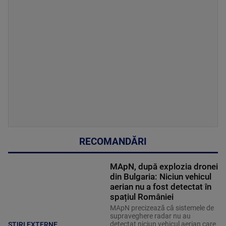
RECOMANDĂRI
MApN, după explozia dronei
din Bulgaria: Niciun vehicul
aerian nu a fost detectat în
spațiul României
MApN precizează că sistemele de
supraveghere radar nu au
detectat niciun vehicul aerian care
STIRI EXTERNE