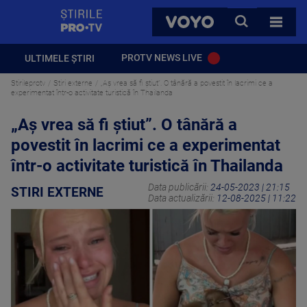
StirilePROTV
CAUTA
VOYO
TOATE 
PROTV NEWS LIVE
ULTIMELE ȘTIRI
Stirileprotv
Stiri externe
„Aș vrea să fi știut”. O tânără a povestit în lacrimi ce a
experimentat într-o activitate turistică în Thailanda
„Aș vrea să fi știut”. O tânără a
povestit în lacrimi ce a experimentat
într-o activitate turistică în Thailanda
Data publicării:
24-05-2023 | 21:15
STIRI EXTERNE
Data actualizării:
12-08-2025 | 11:22