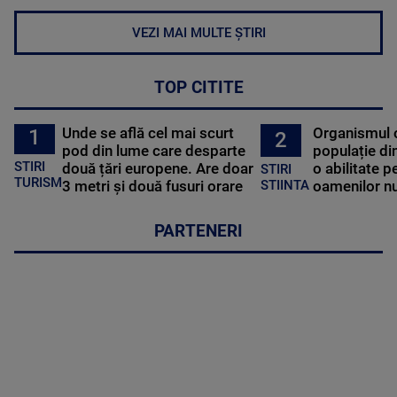
VEZI MAI MULTE ȘTIRI
TOP CITITE
Unde se află cel mai scurt
Organismul 
1
2
pod din lume care desparte
populație di
STIRI
două țări europene. Are doar
o abilitate p
STIRI
TURISM
3 metri și două fusuri orare
oamenilor nu
STIINTA
PARTENERI