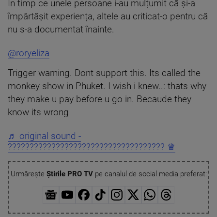
În timp ce unele persoane i-au mulțumit că și-a
împărtășit experiența, altele au criticat-o pentru că
nu s-a documentat înainte.
@roryeliza
Trigger warning. Dont support this. Its called the
monkey show in Phuket. I wish i knew..: thats why
they make u pay before u go in. Becaude they
know its wrong
♬ original sound -
???????????????????????????????????? ♛
Urmărește
Știrile PRO TV
pe canalul de social media preferat: