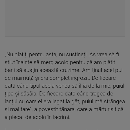
„Nu plătiți pentru asta, nu susțineți. Aș vrea să fi
știut înainte să merg acolo pentru că am plătit
bani să susțin această cruzime. Am ținut acel pui
de maimuță și era complet îngrozit. De fiecare
dată când tipul acela venea să îl ia de la mie, puiul
țipa și sâsâia. De fiecare dată când trăgea de
lanțul cu care el era legat la gât, puiul mă strângea
și mai tare”, a povestit tânăra, care a mărturisit că
a plecat de acolo în lacrimi.