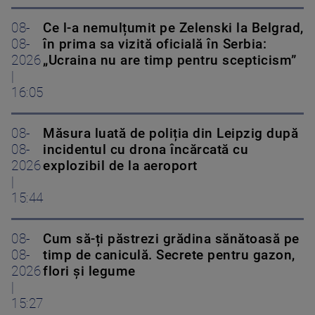
08-
Ce l-a nemulțumit pe Zelenski la Belgrad,
08-
în prima sa vizită oficială în Serbia:
2026
„Ucraina nu are timp pentru scepticism”
|
16:05
08-
Măsura luată de poliția din Leipzig după
08-
incidentul cu drona încărcată cu
2026
explozibil de la aeroport
|
15:44
08-
Cum să-ți păstrezi grădina sănătoasă pe
08-
timp de caniculă. Secrete pentru gazon,
2026
flori și legume
|
15:27