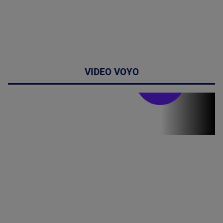
VIDEO VOYO
Stirile PRO TV
Stirile PRO
TV # 07.00 -
08 August