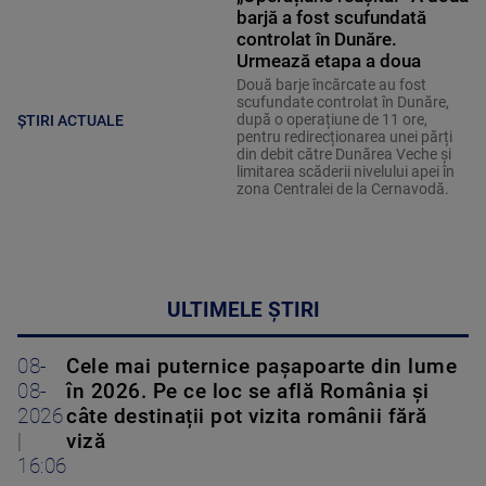
barjă a fost scufundată
controlat în Dunăre.
Urmează etapa a doua
Două barje încărcate au fost
scufundate controlat în Dunăre,
după o operațiune de 11 ore,
ȘTIRI ACTUALE
pentru redirecționarea unei părți
din debit către Dunărea Veche și
limitarea scăderii nivelului apei în
zona Centralei de la Cernavodă.
ULTIMELE ȘTIRI
08-
Cele mai puternice pașapoarte din lume
08-
în 2026. Pe ce loc se află România și
2026
câte destinații pot vizita românii fără
|
viză
16:06