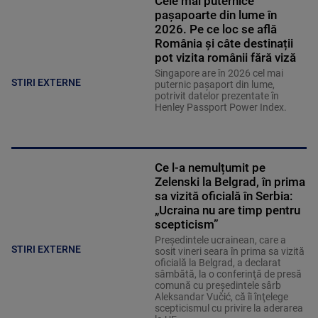
Cele mai puternice
pașapoarte din lume în
2026. Pe ce loc se află
România și câte destinații
pot vizita românii fără viză
Singapore are în 2026 cel mai
STIRI EXTERNE
puternic pașaport din lume,
potrivit datelor prezentate în
Henley Passport Power Index.
Ce l-a nemulțumit pe
Zelenski la Belgrad, în prima
sa vizită oficială în Serbia:
„Ucraina nu are timp pentru
scepticism”
Preşedintele ucrainean, care a
STIRI EXTERNE
sosit vineri seara în prima sa vizită
oficială la Belgrad, a declarat
sâmbătă, la o conferinţă de presă
comună cu preşedintele sârb
Aleksandar Vučić, că îi înţelege
scepticismul cu privire la aderarea