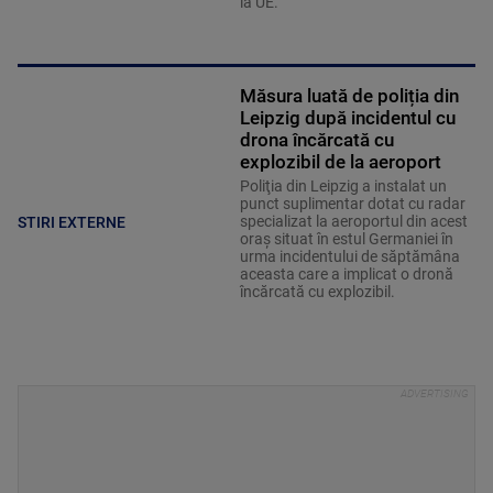
la UE.
Măsura luată de poliția din
Leipzig după incidentul cu
drona încărcată cu
explozibil de la aeroport
Poliţia din Leipzig a instalat un
punct suplimentar dotat cu radar
specializat la aeroportul din acest
STIRI EXTERNE
oraş situat în estul Germaniei în
urma incidentului de săptămâna
aceasta care a implicat o dronă
încărcată cu explozibil.