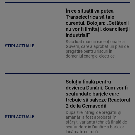
În ce situații va putea
Transelectrica să taie
curentul. Bolojan: „Cetățenii
nu vor fi limitați, doar clienții
industriali”
S-au luat măsuri excepționale la
ȘTIRI ACTUALE
Guvern, care a aprobat un plan de
pregătire pentru riscuri în
domeniul energiei electrice.
Soluția finală pentru
devierea Dunării. Cum vor fi
scufundate barjele care
trebuie să salveze Reactorul
2 de la Cernavodă
După zile întregi de pregătiri și
ȘTIRI ACTUALE
amânări a fost aprobată, în
sfârșit, varianta tehnică finală de
scufundare în Dunăre a barjelor
încărcate cu rocă.