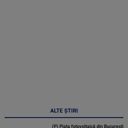
06 August
2026
MAI
MULTE
DETALII
47:43
ALTE ȘTIRI
(P) Piața fotovoltaică din București