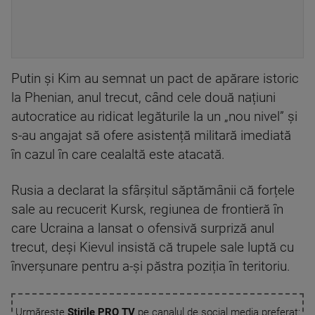
Putin și Kim au semnat un pact de apărare istoric
la Phenian, anul trecut, când cele două națiuni
autocratice au ridicat legăturile la un „nou nivel” și
s-au angajat să ofere asistență militară imediată
în cazul în care cealaltă este atacată.
Rusia a declarat la sfârșitul săptămânii că forțele
sale au recucerit Kursk, regiunea de frontieră în
care Ucraina a lansat o ofensivă surpriză anul
trecut, deși Kievul insistă că trupele sale luptă cu
înverșunare pentru a-și păstra poziția în teritoriu.
Urmărește
Știrile PRO TV
pe canalul de social media preferat: