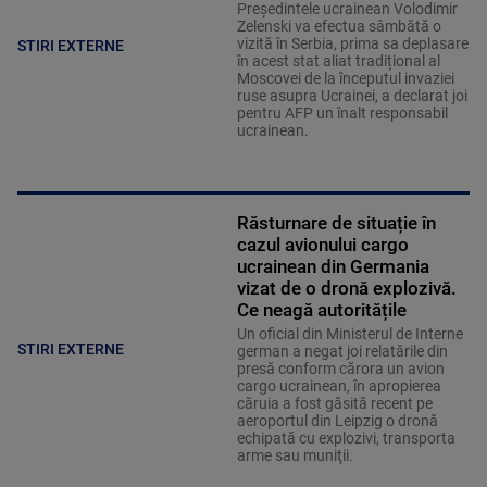
Președintele ucrainean Volodimir
Zelenski va efectua sâmbătă o
vizită în Serbia, prima sa deplasare
STIRI EXTERNE
în acest stat aliat tradițional al
Moscovei de la începutul invaziei
ruse asupra Ucrainei, a declarat joi
pentru AFP un înalt responsabil
ucrainean.
Răsturnare de situație în
cazul avionului cargo
ucrainean din Germania
vizat de o dronă explozivă.
Ce neagă autoritățile
Un oficial din Ministerul de Interne
STIRI EXTERNE
german a negat joi relatările din
presă conform cărora un avion
cargo ucrainean, în apropierea
căruia a fost găsită recent pe
aeroportul din Leipzig o dronă
echipată cu explozivi, transporta
arme sau muniţii.