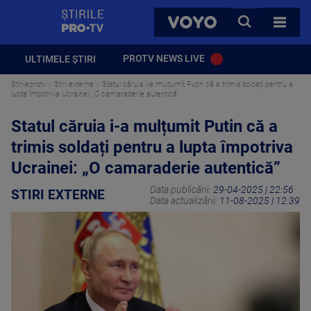
StirilePROTV
CAUTA
VOYO
TOATE 
PROTV NEWS LIVE
ULTIMELE ȘTIRI
Stirileprotv
Stiri externe
Statul căruia i-a mulțumit Putin că a trimis soldați pentru a
lupta împotriva Ucrainei: „O camaraderie autentică”
Statul căruia i-a mulțumit Putin că a
trimis soldați pentru a lupta împotriva
Ucrainei: „O camaraderie autentică”
Data publicării:
29-04-2025 | 22:56
STIRI EXTERNE
Data actualizării:
11-08-2025 | 12:39