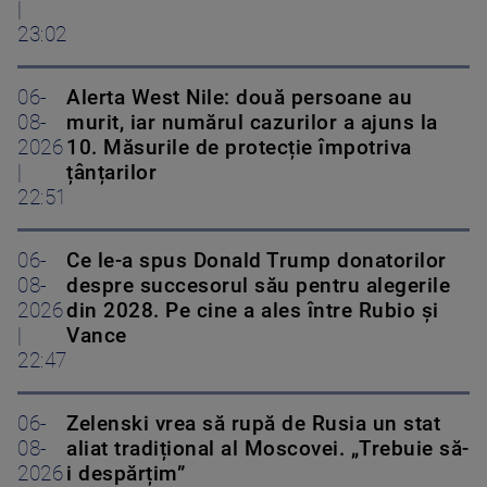
|
23:02
06-
Alerta West Nile: două persoane au
08-
murit, iar numărul cazurilor a ajuns la
2026
10. Măsurile de protecție împotriva
|
țânțarilor
22:51
06-
Ce le-a spus Donald Trump donatorilor
08-
despre succesorul său pentru alegerile
2026
din 2028. Pe cine a ales între Rubio și
|
Vance
22:47
06-
Zelenski vrea să rupă de Rusia un stat
08-
aliat tradițional al Moscovei. „Trebuie să-
2026
i despărțim”