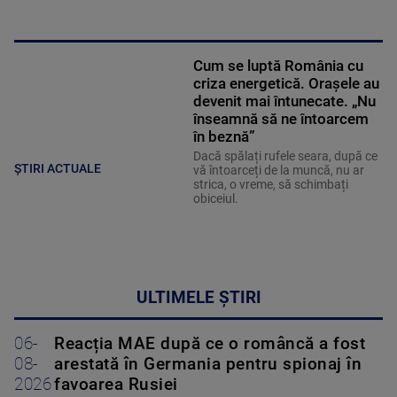
Cum se luptă România cu
criza energetică. Orașele au
devenit mai întunecate. „Nu
înseamnă să ne întoarcem
în beznă”
Dacă spălați rufele seara, după ce
ȘTIRI ACTUALE
vă întoarceți de la muncă, nu ar
strica, o vreme, să schimbați
obiceiul.
ULTIMELE ȘTIRI
06-
Reacția MAE după ce o româncă a fost
08-
arestată în Germania pentru spionaj în
2026
favoarea Rusiei