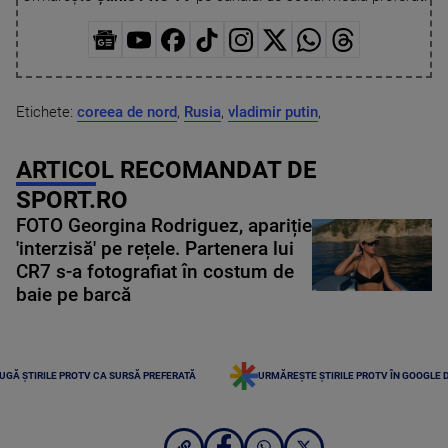
Etichete:
coreea de nord
,
Rusia
,
vladimir putin
,
ARTICOL RECOMANDAT DE
SPORT.RO
FOTO Georgina Rodriguez, apariție
'interzisă' pe rețele. Partenera lui
CR7 s-a fotografiat în costum de
baie pe barcă
UGĂ ȘTIRILE PROTV CA SURSĂ PREFERATĂ
URMĂREȘTE ȘTIRILE PROTV ÎN GOOGLE 