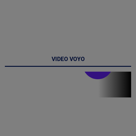
VIDEO VOYO
Stirile PRO TV
Stirile PRO
TV # 19.00 -