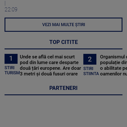
|
22:09
VEZI MAI MULTE ȘTIRI
TOP CITITE
Unde se află cel mai scurt
Organismul 
1
2
pod din lume care desparte
populație di
STIRI
două țări europene. Are doar
o abilitate p
STIRI
TURISM
3 metri și două fusuri orare
oamenilor nu
STIINTA
PARTENERI