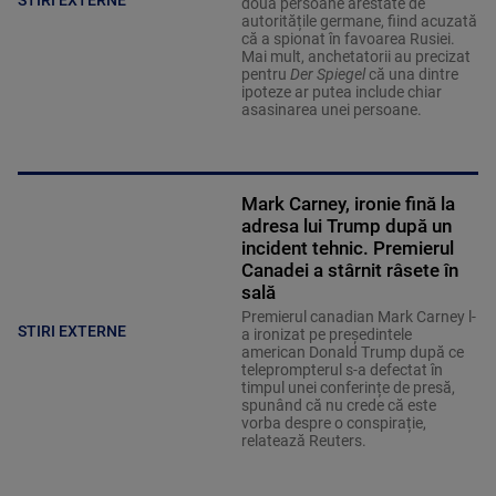
STIRI EXTERNE
două persoane arestate de
autoritățile germane, fiind acuzată
că a spionat în favoarea Rusiei.
Mai mult, anchetatorii au precizat
pentru
Der Spiegel
că una dintre
ipoteze ar putea include chiar
asasinarea unei persoane.
Mark Carney, ironie fină la
adresa lui Trump după un
incident tehnic. Premierul
Canadei a stârnit râsete în
sală
Premierul canadian Mark Carney l-
STIRI EXTERNE
a ironizat pe președintele
american Donald Trump după ce
teleprompterul s-a defectat în
timpul unei conferințe de presă,
spunând că nu crede că este
vorba despre o conspirație,
relatează Reuters.