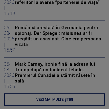
2026
referitor la averea ”partenerei de viață”
|
16:19
06-
Româncă arestată în Germania pentru
08-
spionaj. Der Spiegel: misiunea ar fi
2026
pregătit un asasinat. Cine era persoana
|
vizată
15:57
06-
Mark Carney, ironie fină la adresa lui
08-
Trump după un incident tehnic.
2026
Premierul Canadei a stârnit râsete în
|
sală
15:55
VEZI MAI MULTE ȘTIRI