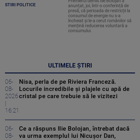
Premierul demis Ilie Bolojan a
STIRI POLITICE
anunțat, joi, într-o conferință de
presă, că perioada de restricții la
consumul de energie nu s-a
încheiat și le-a cerut românilor să
mențină reducerea voluntară a
consumului.
ULTIMELE ȘTIRI
06-
Nisa, perla de pe Riviera Franceză.
08-
Locurile incredibile și plajele cu apă de
2026
cristal pe care trebuie să le vizitezi
|
16:21
06-
Ce a răspuns Ilie Bolojan, întrebat dacă
08-
va urma exemplul lui Nicușor Dan,