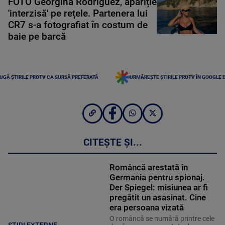
FOTO Georgina Rodriguez, apariție
'interzisă' pe rețele. Partenera lui
CR7 s-a fotografiat în costum de
baie pe barcă
UGĂ ȘTIRILE PROTV CA SURSĂ PREFERATĂ
URMĂREȘTE ȘTIRILE PROTV ÎN GOOGLE 
CITEȘTE ȘI...
Româncă arestată în
Germania pentru spionaj.
Der Spiegel: misiunea ar fi
pregătit un asasinat. Cine
era persoana vizată
O româncă se numără printre cele