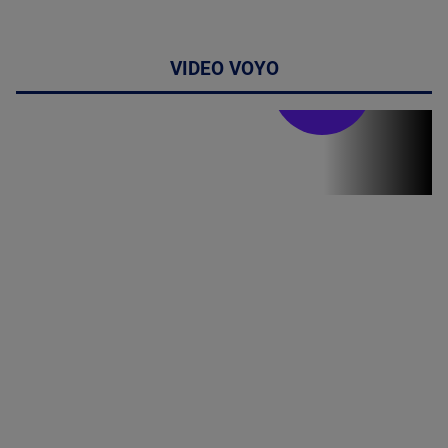
VIDEO VOYO
Stirile PRO TV
Stirile PRO
TV # 13.00 -
06 August
2026
MAI