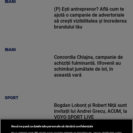
IBANI
(P) Ești antreprenor? Află cum te
ajută o campanie de advertoriale
să crești vizibilitatea și încrederea
brandului tău
IBANI
Concordia Chiajna, campanie de
achiziții fulminantă. Ilfovenii au
schimbat jumătate de lot, în
această vară
SPORT
Bogdan Lobonț și Robert Niță sunt
invitații lui Andrei Grecu, ACUM, la
VOYO SPORT LIVE
Nouă ne pasă ca datele tale personale să rămână confidențiale
Noi și partenerii noștri
201
stocăm și/sau accesăm informații pe dispozitivul dvs., precum identificatorii cookie