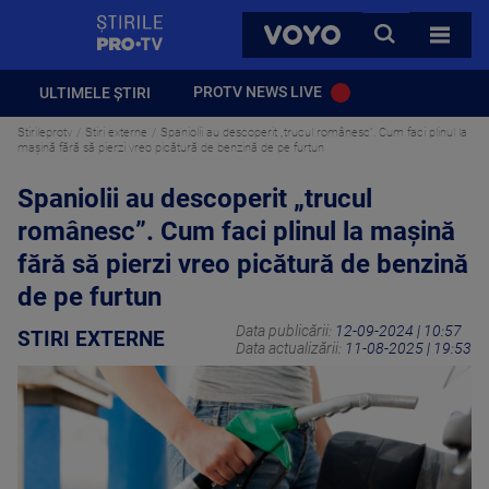
StirilePROTV
CAUTA
VOYO
TOATE 
PROTV NEWS LIVE
ULTIMELE ȘTIRI
Stirileprotv
Stiri externe
Spaniolii au descoperit „trucul românesc”. Cum faci plinul la
mașină fără să pierzi vreo picătură de benzină de pe furtun
Spaniolii au descoperit „trucul
românesc”. Cum faci plinul la mașină
fără să pierzi vreo picătură de benzină
de pe furtun
Data publicării:
12-09-2024 | 10:57
STIRI EXTERNE
Data actualizării:
11-08-2025 | 19:53