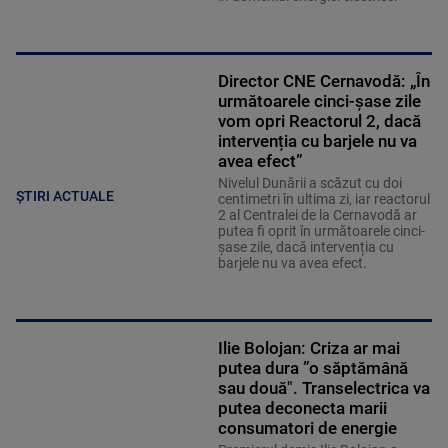
Director CNE Cernavodă: „În
următoarele cinci-șase zile
vom opri Reactorul 2, dacă
intervenția cu barjele nu va
avea efect”
Nivelul Dunării a scăzut cu doi
ȘTIRI ACTUALE
centimetri în ultima zi, iar reactorul
2 al Centralei de la Cernavodă ar
putea fi oprit în următoarele cinci-
șase zile, dacă intervenția cu
barjele nu va avea efect.
Ilie Bolojan: Criza ar mai
putea dura ”o săptămână
sau două". Transelectrica va
putea deconecta marii
consumatori de energie