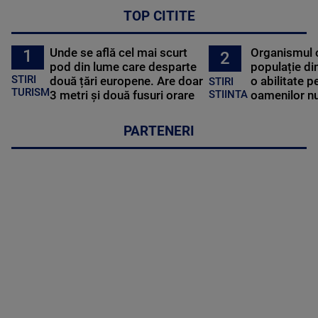
TOP CITITE
Unde se află cel mai scurt
Organismul 
1
2
pod din lume care desparte
populație di
STIRI
două țări europene. Are doar
o abilitate p
STIRI
TURISM
3 metri și două fusuri orare
oamenilor nu
STIINTA
PARTENERI