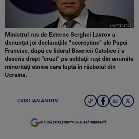
SHUTTERSTOCK
Ministrul rus de Externe Serghei Lavrov a
denunţat joi declaraţiile ”necreştine” ale Papei
Francisc, după ce liderul Bisericii Catolice i-a
descris drept ”cruzi” pe soldaţii ruşi din anumite
minorităţi etnice care luptă în războiul din
Ucraina.
CRISTIAN ANTON
ADAUGĂ ȘTIRILE PROTV CA SURSĂ PREFERATĂ