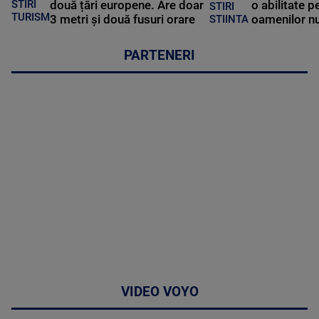
STIRI
două țări europene. Are doar
o abilitate p
STIRI
TURISM
3 metri și două fusuri orare
oamenilor nu
STIINTA
PARTENERI
VIDEO VOYO