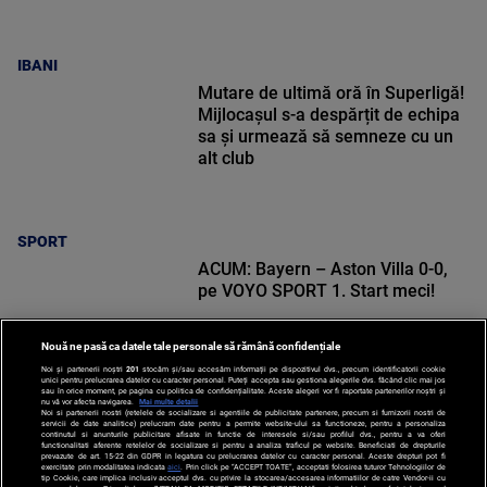
IBANI
Mutare de ultimă oră în Superligă!
Mijlocașul s-a despărțit de echipa
sa și urmează să semneze cu un
alt club
SPORT
ACUM: Bayern – Aston Villa 0-0,
pe VOYO SPORT 1. Start meci!
Nouă ne pasă ca datele tale personale să rămână confidențiale
Noi și partenerii noștri
201
stocăm și/sau accesăm informații pe dispozitivul dvs., precum identificatorii cookie
unici pentru prelucrarea datelor cu caracter personal. Puteți accepta sau gestiona alegerile dvs. făcând clic mai jos
sau în orice moment, pe pagina cu politica de confidențialitate. Aceste alegeri vor fi raportate partenerilor noștri și
nu vă vor afecta navigarea.
Mai multe detalii
Noi si partenerii nostri (retelele de socializare si agentiile de publicitate partenere, precum si furnizorii nostri de
SPORT
servicii de date analitice) prelucram date pentru a permite website-ului sa functioneze, pentru a personaliza
continutul si anunturile publicitare afisate in functie de interesele si/sau profilul dvs., pentru a va oferi
functionalitati aferente retelelor de socializare si pentru a analiza traficul pe website. Beneficiati de drepturile
prevazute de art. 15-22 din GDPR in legatura cu prelucrarea datelor cu caracter personal. Aceste drepturi pot fi
exercitate prin modalitatea indicata
aici
. Prin click pe “ACCEPT TOATE”, acceptati folosirea tuturor Tehnologiilor de
tip Cookie, care implica inclusiv acceptul dvs. cu privire la stocarea/accesarea informatiilor de catre Vendor-ii cu