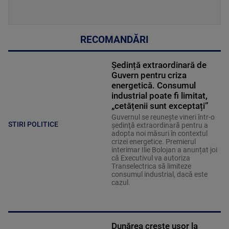
RECOMANDĂRI
Ședință extraordinară de
Guvern pentru criza
energetică. Consumul
industrial poate fi limitat,
„cetățenii sunt exceptați”
Guvernul se reuneşte vineri într-o
STIRI POLITICE
şedinţă extraordinară pentru a
adopta noi măsuri în contextul
crizei energetice. Premierul
interimar Ilie Bolojan a anunțat joi
că Executivul va autoriza
Transelectrica să limiteze
consumul industrial, dacă este
cazul.
Dunărea crește ușor la