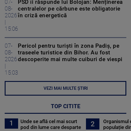
07-
PSD îi răspunde lui Bolojan: Menținerea
08-
centralelor pe cărbune este obligatorie
2026
în criză energetică
|
15:06
07-
Pericol pentru turiști în zona Padiș, pe
08-
traseele turistice din Bihor. Au fost
2026
descoperite mai multe cuiburi de viespi
|
15:03
VEZI MAI MULTE ȘTIRI
TOP CITITE
Unde se află cel mai scurt
Organismul 
1
2
pod din lume care desparte
populație di