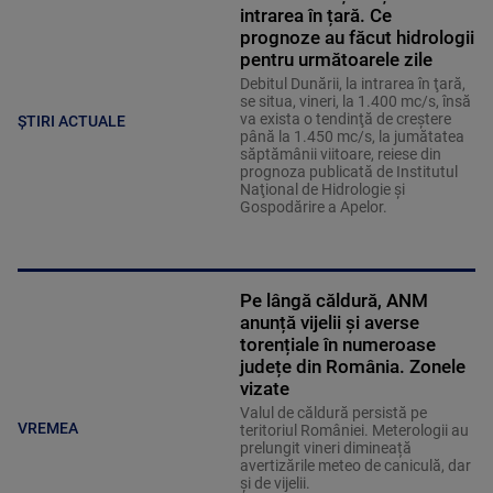
intrarea în țară. Ce
prognoze au făcut hidrologii
pentru următoarele zile
Debitul Dunării, la intrarea în ţară,
se situa, vineri, la 1.400 mc/s, însă
va exista o tendinţă de creştere
ȘTIRI ACTUALE
până la 1.450 mc/s, la jumătatea
săptămânii viitoare, reiese din
prognoza publicată de Institutul
Naţional de Hidrologie şi
Gospodărire a Apelor.
Pe lângă căldură, ANM
anunță vijelii și averse
torențiale în numeroase
județe din România. Zonele
vizate
Valul de căldură persistă pe
VREMEA
teritoriul României. Meterologii au
prelungit vineri dimineață
avertizările meteo de caniculă, dar
și de vijelii.