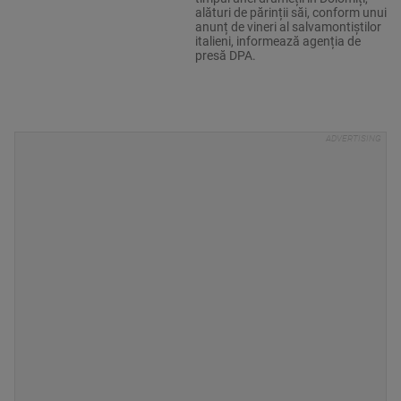
alături de părinții săi, conform unui
anunț de vineri al salvamontiștilor
italieni, informează agenția de
presă DPA.