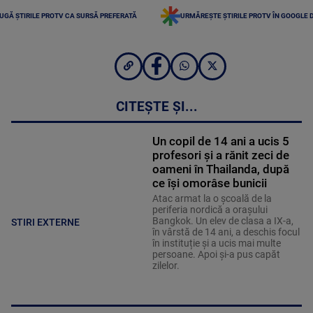
UGĂ ȘTIRILE PROTV CA SURSĂ PREFERATĂ
URMĂREȘTE ȘTIRILE PROTV ÎN GOOGLE 
CITEȘTE ȘI...
Un copil de 14 ani a ucis 5
profesori și a rănit zeci de
oameni în Thailanda, după
ce își omorâse bunicii
Atac armat la o școală de la
periferia nordică a orașului
Bangkok. Un elev de clasa a IX-a,
STIRI EXTERNE
în vârstă de 14 ani, a deschis focul
în instituție și a ucis mai multe
persoane. Apoi și-a pus capăt
zilelor.