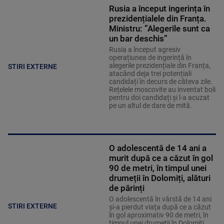
Rusia a început ingerința în
prezidențialele din Franța.
Ministru: ”Alegerile sunt ca
un bar deschis”
Rusia a început agresiv
operațiunea de ingerință în
alegerile prezidențiale din Franța,
STIRI EXTERNE
atacând deja trei potențiali
candidați în decurs de câteva zile.
Rețelele moscovite au inventat boli
pentru doi candidați și l-a acuzat
pe un altul de dare de mită.
O adolescentă de 14 ani a
murit după ce a căzut în gol
90 de metri, în timpul unei
drumeții în Dolomiți, alături
de părinți
O adolescentă în vârstă de 14 ani
STIRI EXTERNE
și-a pierdut viața după ce a căzut
în gol aproximativ 90 de metri, în
timpul unei drumeții în Dolomiți,