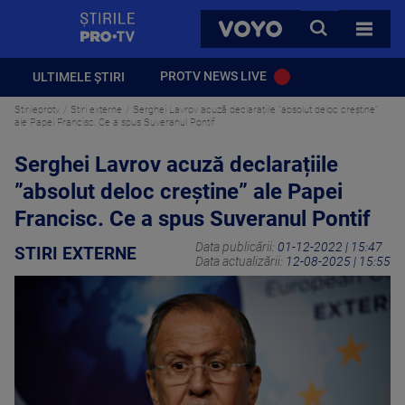
StirilePROTV
CAUTA
VOYO
TOATE 
PROTV NEWS LIVE
ULTIMELE ȘTIRI
Stirileprotv
Stiri externe
Serghei Lavrov acuză declarațiile ”absolut deloc creștine”
ale Papei Francisc. Ce a spus Suveranul Pontif
Serghei Lavrov acuză declarațiile
”absolut deloc creștine” ale Papei
Francisc. Ce a spus Suveranul Pontif
Data publicării:
01-12-2022 | 15:47
STIRI EXTERNE
Data actualizării:
12-08-2025 | 15:55