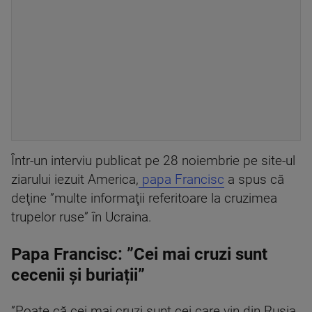
Într-un interviu publicat pe 28 noiembrie pe site-ul
ziarului iezuit America,
papa Francisc
a spus că
deţine ”multe informaţii referitoare la cruzimea
trupelor ruse” în Ucraina.
Papa Francisc: ”Cei mai cruzi sunt
cecenii și buriații”
”Poate că cei mai cruzi sunt cei care vin din Rusia,