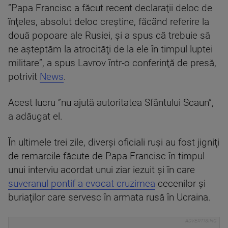
”Papa Francisc a făcut recent declaraţii deloc de
înţeles, absolut deloc creştine, făcând referire la
două popoare ale Rusiei, şi a spus că trebuie să
ne aşteptăm la atrocităţi de la ele în timpul luptei
militare”, a spus Lavrov într-o conferinţă de presă,
potrivit
News
.
Acest lucru ”nu ajută autoritatea Sfântului Scaun”,
a adăugat el.
În ultimele trei zile, diverşi oficiali ruşi au fost jigniţi
de remarcile făcute de Papa Francisc în timpul
unui interviu acordat unui ziar iezuit şi în care
suveranul pontif a evocat cruzimea
cecenilor şi
buriaţilor care servesc în armata rusă în Ucraina.