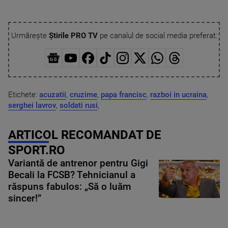
Urmărește
Știrile PRO TV
pe canalul de social media preferat:
Etichete:
acuzatii
,
cruzime
,
papa francisc
,
razboi in ucraina
,
serghei lavrov
,
soldati rusi
,
ARTICOL RECOMANDAT DE
SPORT.RO
Variantă de antrenor pentru Gigi
Becali la FCSB? Tehnicianul a
răspuns fabulos: „Să o luăm
sincer!”