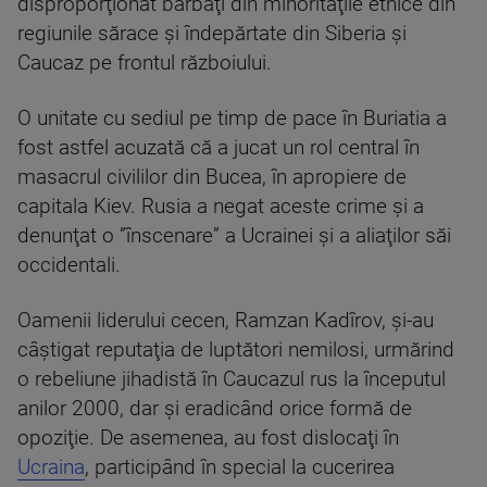
disproporţionat bărbaţi din minorităţile etnice din
regiunile sărace şi îndepărtate din Siberia şi
Caucaz pe frontul războiului.
O unitate cu sediul pe timp de pace în Buriatia a
fost astfel acuzată că a jucat un rol central în
masacrul civililor din Bucea, în apropiere de
capitala Kiev. Rusia a negat aceste crime şi a
denunţat o ”înscenare” a Ucrainei şi a aliaţilor săi
occidentali.
Oamenii liderului cecen, Ramzan Kadîrov, şi-au
câştigat reputaţia de luptători nemilosi, urmărind
o rebeliune jihadistă în Caucazul rus la începutul
anilor 2000, dar şi eradicând orice formă de
opoziţie. De asemenea, au fost dislocaţi în
Ucraina
, participând în special la cucerirea