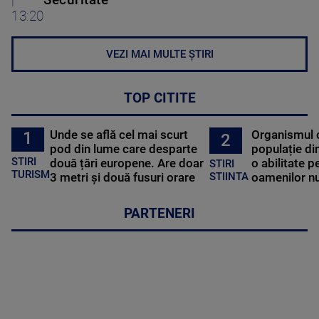
13:20
VEZI MAI MULTE ȘTIRI
TOP CITITE
Unde se află cel mai scurt
Organismul 
1
2
pod din lume care desparte
populație di
STIRI
două țări europene. Are doar
o abilitate p
STIRI
TURISM
3 metri și două fusuri orare
oamenilor nu
STIINTA
PARTENERI