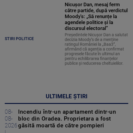
Nicușor Dan, mesaj ferm
către partide, după verdictul
Moody's: „Să renunțe la
agendele politice şi la
discursul electoral”
Președintele Nicușor Dan a salutat
STIRI POLITICE
decizia Moody’s de a menține
ratingul României la „Baa3”,
afirmând că agenția a confirmat
progresele făcute în ultimul an
pentru echilibrarea finanțelor
publice și reducerea cheltuielilor.
ULTIMELE ȘTIRI
08-
Incendiu într-un apartament dintr-un
08-
bloc din Oradea. Proprietara a fost
2026
găsită moartă de către pompieri
|