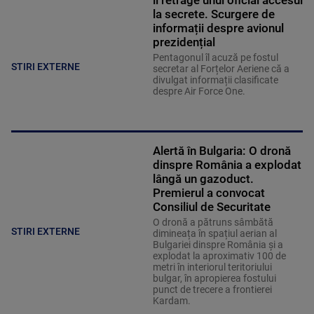
la secrete. Scurgere de
informații despre avionul
prezidențial
Pentagonul îl acuză pe fostul
STIRI EXTERNE
secretar al Forțelor Aeriene că a
divulgat informații clasificate
despre Air Force One.
Alertă în Bulgaria: O dronă
dinspre România a explodat
lângă un gazoduct.
Premierul a convocat
Consiliul de Securitate
O dronă a pătruns sâmbătă
STIRI EXTERNE
dimineața în spațiul aerian al
Bulgariei dinspre România și a
explodat la aproximativ 100 de
metri în interiorul teritoriului
bulgar, în apropierea fostului
punct de trecere a frontierei
Kardam.