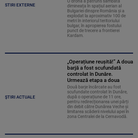
O dronă a pătruns sâmbătă
STIRI EXTERNE
dimineața în spațiul aerian al
Bulgariei dinspre România și a
explodat la aproximativ 100 de
metri în interiorul teritoriului
bulgar, în apropierea fostului
punct de trecere a frontierei
Kardam.
„Operațiune reușită!” A doua
barjă a fost scufundată
controlat în Dunăre.
Urmează etapa a doua
Două barje încărcate au fost
scufundate controlat în Dunăre,
după o operațiune de 11 ore,
ȘTIRI ACTUALE
pentru redirecționarea unei părți
din debit către Dunărea Veche și
limitarea scăderii nivelului apei în
zona Centralei de la Cernavodă.