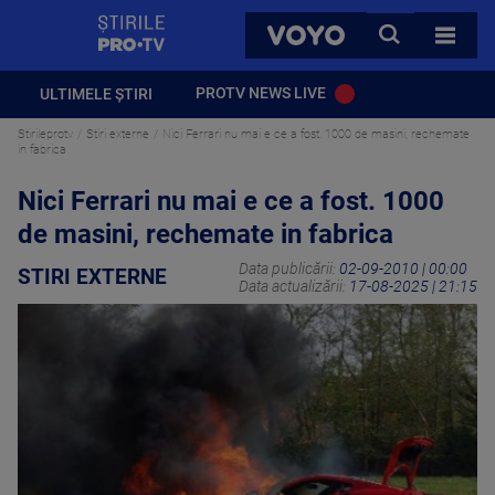
StirilePROTV
CAUTA
VOYO
TOATE 
PROTV NEWS LIVE
ULTIMELE ȘTIRI
Stirileprotv
Stiri externe
Nici Ferrari nu mai e ce a fost. 1000 de masini, rechemate
in fabrica
Nici Ferrari nu mai e ce a fost. 1000
de masini, rechemate in fabrica
Data publicării:
02-09-2010 | 00:00
STIRI EXTERNE
Data actualizării:
17-08-2025 | 21:15