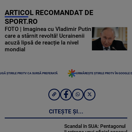
ARTICOL RECOMANDAT DE
SPORT.RO
FOTO | Imaginea cu Vladimir Putin
care a stârnit revoltă! Ucrainenii
acuză lipsă de reacție la nivel
mondial
UGĂ ȘTIRILE PROTV CA SURSĂ PREFERATĂ
URMĂREȘTE ȘTIRILE PROTV ÎN GOOGLE 
CITEȘTE ȘI...
Scandal în SUA: Pentagonul
îi retrage unui oficial accesul