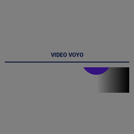
VIDEO VOYO
Stirile PRO TV
Stirile PRO
TV # 07.00 -