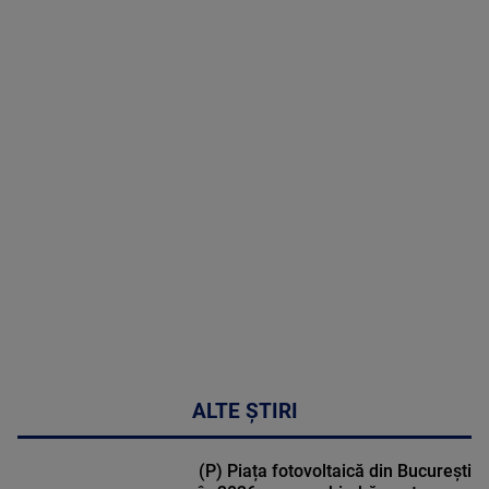
08 August
2026
MAI
MULTE
DETALII
02:32:45
ALTE ȘTIRI
(P) Piața fotovoltaică din București