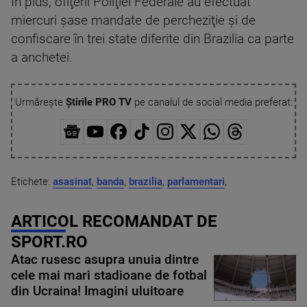
În plus, ofiţerii Poliţiei Federale au efectuat
miercuri şase mandate de percheziţie şi de
confiscare în trei state diferite din Brazilia ca parte
a anchetei.
Urmărește
Știrile PRO TV
pe canalul de social media preferat:
Etichete:
asasinat
,
banda
,
brazilia
,
parlamentari
,
ARTICOL RECOMANDAT DE
SPORT.RO
Atac rusesc asupra unuia dintre
cele mai mari stadioane de fotbal
din Ucraina! Imagini uluitoare