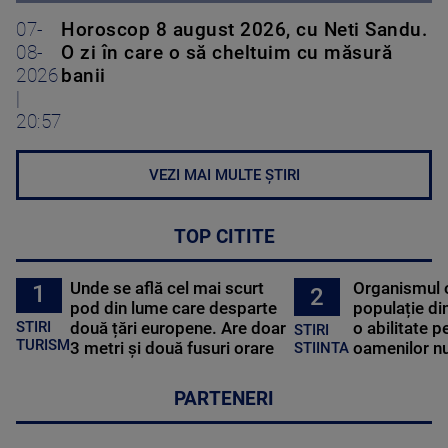
07-
Horoscop 8 august 2026, cu Neti Sandu.
08-
O zi în care o să cheltuim cu măsură
2026
banii
|
20:57
VEZI MAI MULTE ȘTIRI
TOP CITITE
Unde se află cel mai scurt
Organismul 
1
2
pod din lume care desparte
populație di
STIRI
două țări europene. Are doar
o abilitate p
STIRI
TURISM
3 metri și două fusuri orare
oamenilor nu
STIINTA
PARTENERI