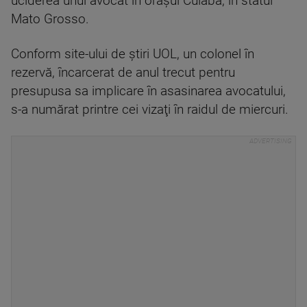
uciderea unui avocat în oraşul Cuiaba, în statul
Mato Grosso.
Conform site-ului de ştiri UOL, un colonel în
rezervă, încarcerat de anul trecut pentru
presupusa sa implicare în asasinarea avocatului,
s-a numărat printre cei vizaţi în raidul de miercuri.