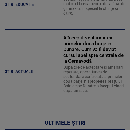
mai mici la examenele de la final de
STIRI EDUCATIE
gimnaziu, în special la științe și
citire.
A început scufundarea
primelor două barje în
Dunăre. Cum va fi deviat
cursul apei spre centrala de
la Cernavodă
După zile de așteptare și amânări
ȘTIRI ACTUALE
repetate, operațiunea de
scufundare controlată a primelor
două barje în apropierea brațului
Bala de pe Dunăre a început vineri
după-amiază.
ULTIMELE ȘTIRI