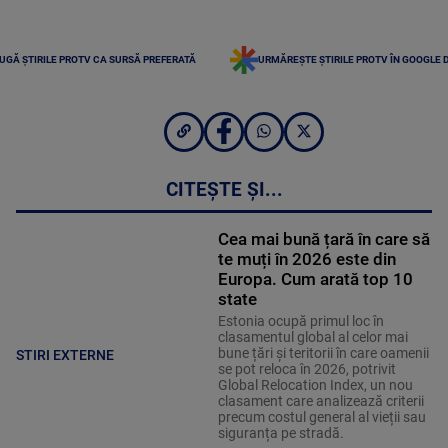
UGĂ ȘTIRILE PROTV CA SURSĂ PREFERATĂ
URMĂREȘTE ȘTIRILE PROTV ÎN GOOGLE 
CITEȘTE ȘI...
Cea mai bună țară în care să
te muți în 2026 este din
Europa. Cum arată top 10
state
Estonia ocupă primul loc în
clasamentul global al celor mai
bune țări și teritorii în care oamenii
STIRI EXTERNE
se pot reloca în 2026, potrivit
Global Relocation Index, un nou
clasament care analizează criterii
precum costul general al vieții sau
siguranța pe stradă.