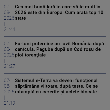
07-
Cea mai bună țară în care să te muți în
08-
2026 este din Europa. Cum arată top 10
2026
state
|
21:44
07-
Furtuni puternice au lovit România după
08-
caniculă. Pagube după un Cod roşu de
2026
ploi torenţiale
|
21:27
07-
Sistemul e-Terra va deveni funcțional
08-
săptămâna viitoare, după teste. Ce se
2026
întâmplă cu cererile și actele blocate
|
21:19