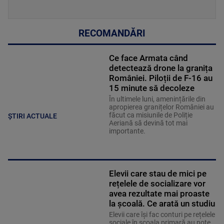
RECOMANDĂRI
Ce face Armata când
detectează drone la granița
României. Piloții de F-16 au
15 minute să decoleze
În ultimele luni, amenințările din
apropierea granițelor României au
făcut ca misiunile de Poliție
ȘTIRI ACTUALE
Aeriană să devină tot mai
importante.
Elevii care stau de mici pe
rețelele de socializare vor
avea rezultate mai proaste
la școală. Ce arată un studiu
Elevii care îşi fac conturi pe rețelele
sociale în școala primară au note