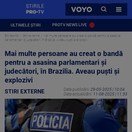
StirilePROTV
CAUTA
VOYO
TOATE 
PROTV NEWS LIVE
ULTIMELE ȘTIRI
Stirileprotv
Stiri externe
Mai multe persoane au creat o bandă pentru a asasina
parlamentari şi judecători, în Brazilia. Aveau puști și explozivi
Mai multe persoane au creat o bandă
pentru a asasina parlamentari şi
judecători, în Brazilia. Aveau puști și
explozivi
Data publicării:
29-05-2025 | 10:04
STIRI EXTERNE
Data actualizării:
11-08-2025 | 11:33