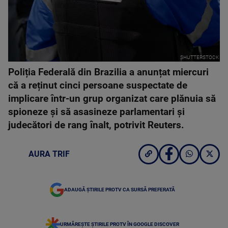
SHUTTERSTOCK
Poliția Federală din Brazilia a anunțat miercuri
că a reținut cinci persoane suspectate de
implicare într-un grup organizat care plănuia să
spioneze și să asasineze parlamentari și
judecători de rang înalt, potrivit Reuters.
AURA TRIF
ADAUGĂ ȘTIRILE PROTV CA SURSĂ PREFERATĂ
URMĂREȘTE ȘTIRILE PROTV ÎN GOOGLE DISCOVER