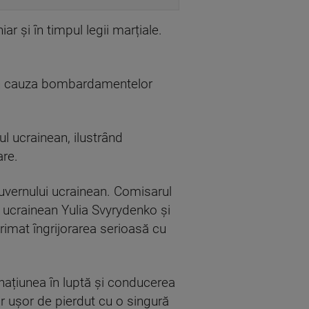
r și în timpul legii marțiale.
 din cauza bombardamentelor
l ucrainean, ilustrând
are.
guvernului ucrainean. Comisarul
l ucrainean Yulia Svyrydenko și
rimat îngrijorarea serioasă cu
 națiunea în luptă și conducerea
r ușor de pierdut cu o singură