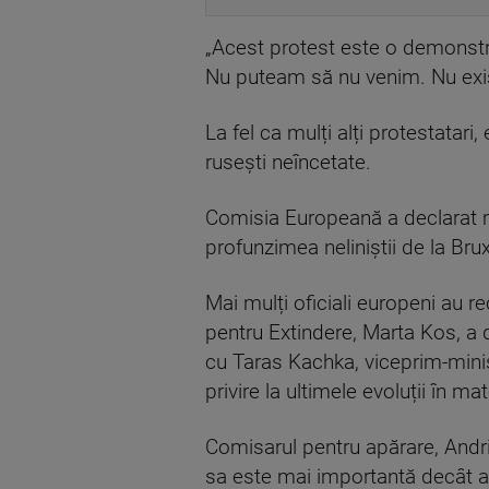
„Acest protest este o demonstrați
Nu puteam să nu venim. Nu exis
La fel ca mulți alți protestata
rusești neîncetate.
Comisia Europeană a declarat ma
profunzimea neliniștii de la Brux
Mai mulți oficiali europeni au r
pentru Extindere, Marta Kos, a d
cu Taras Kachka, viceprim-minist
privire la ultimele evoluții în ma
Comisarul pentru apărare, Andriu
sa este mai importantă decât ar