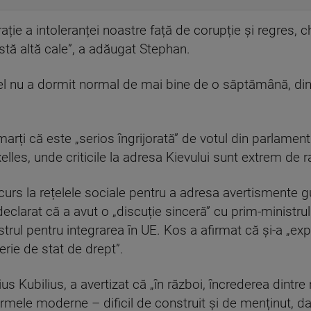
e a intoleranței noastre față de corupție și regres, chia
tă altă cale”, a adăugat Stephan.
ri, el nu a dormit normal de mai bine de o săptămână,
rți că este „serios îngrijorată” de votul din parlamentu
elles, unde criticile la adresa Kievului sunt extrem de r
ecurs la rețelele sociale pentru a adresa avertismente 
eclarat că a avut o „discuție sinceră” cu prim-ministru
rul pentru integrarea în UE. Kos a afirmat că și-a „exp
terie de stat de drept”.
s Kubilius, a avertizat că „în război, încrederea dintre
mele moderne – dificil de construit și de menținut, da