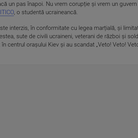
ă un pas înapoi. Nu vrem corupție și vrem un guvern o
ITICO
, o studentă ucraineancă.
este interzis, în conformitate cu legea marțială, și lim
ea, sute de civili ucraineni, veterani de război și sold
în centrul orașului Kiev și au scandat „Veto! Veto! Veto!”