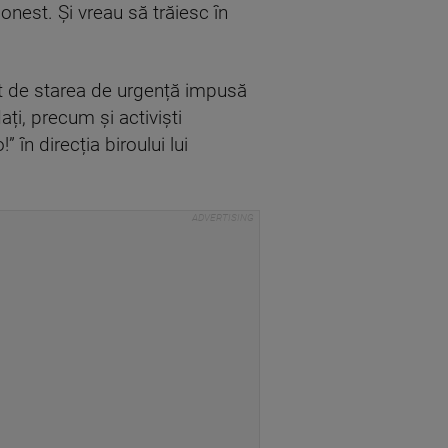
nest. Și vreau să trăiesc în
itat de starea de urgență impusă
ați, precum și activiști
 în direcția biroului lui