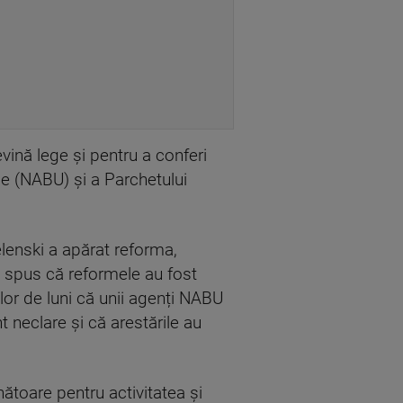
ină lege și pentru a conferi
ție (NABU) și a Parchetului
elenski a apărat reforma,
 a spus că reformele au fost
lor de luni că unii agenți NABU
t neclare și că arestările au
unătoare pentru activitatea și