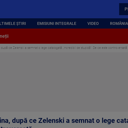
P
LTIMELE ȘTIRI
EMISIUNI INTEGRALE
VIDEO
ROMÂNIA,
neții
a, după ce Zelenski a semnat o lege catalogată „incredibil de stupidă”. De ce este controversată
aina, după ce Zelenski a semnat o lege cat