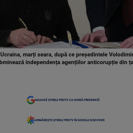
ă Ucraina, marți seara, după ce președintele Volodimi
ubminează independența agențiilor anticorupție din ța
ADAUGĂ ȘTIRILE PROTV CA SURSĂ PREFERATĂ
URMĂREȘTE ȘTIRILE PROTV ÎN GOOGLE DISCOVER