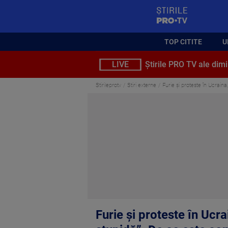
StirilePROTV
TOP CITITE
U
LIVE
Știrile PRO TV ale dimi
Stirileprotv
Stiri externe
Furie și proteste în Ucrain
Furie și proteste în Ucr