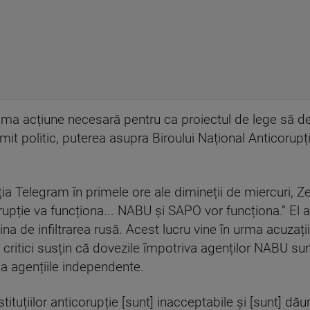
ima acțiune necesară pentru ca proiectul de lege să dev
umit politic, puterea asupra Biroului Național Anticorup
ția Telegram în primele ore ale dimineții de miercuri, Z
orupție va funcționa... NABU și SAPO vor funcționa.” El
 de infiltrarea rusă. Acest lucru vine în urma acuzații
i critici susțin că dovezile împotriva agenților NABU sun
a agențiile independente.
nstituțiilor anticorupție [sunt] inacceptabile și [sunt] dă