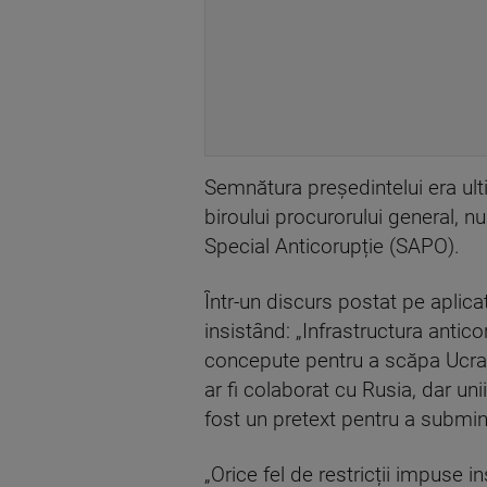
Semnătura președintelui era ult
biroului procurorului general, n
Special Anticorupție (SAPO).
Într-un discurs postat pe aplica
insistând: „Infrastructura antic
concepute pentru a scăpa Ucraina
ar fi colaborat cu Rusia, dar uni
fost un pretext pentru a submin
„Orice fel de restricții impuse i