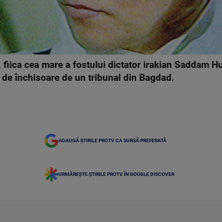
, fiica cea mare a fostului dictator irakian Saddam 
i de închisoare de un tribunal din Bagdad.
ADAUGĂ ȘTIRILE PROTV CA SURSĂ PREFERATĂ
URMĂREȘTE ȘTIRILE PROTV ÎN GOOGLE DISCOVER