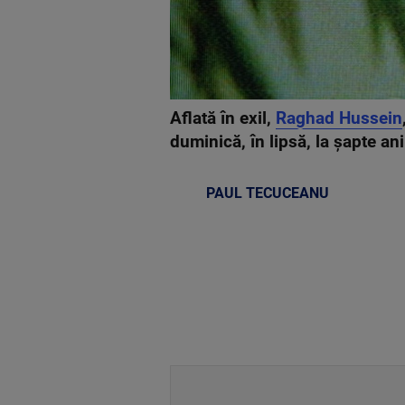
Aflată în exil,
Raghad Hussein
duminică, în lipsă, la şapte an
PAUL TECUCEANU