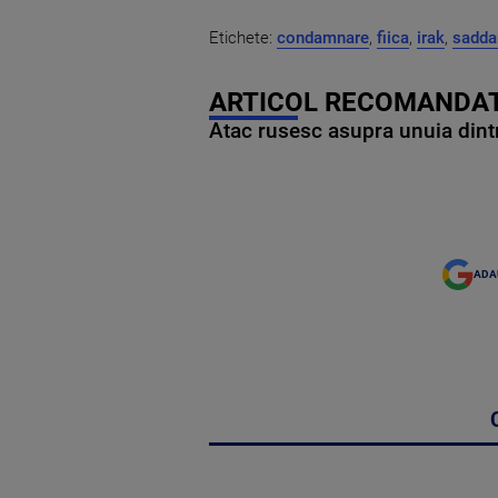
Etichete:
condamnare
,
fiica
,
irak
,
sadda
ARTICOL RECOMANDAT
Atac rusesc asupra unuia dintr
ADA