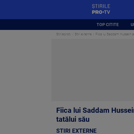
StirilePROTV
TOP CITITE
U
Stirileprotv
Stiri externe
Fiica lui Saddam Hussein a
Fiica lui Saddam Hussei
tatălui său
STIRI EXTERNE