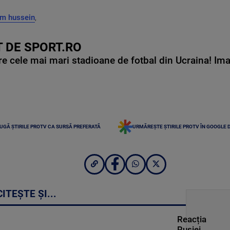
m hussein
,
 DE SPORT.RO
e cele mai mari stadioane de fotbal din Ucraina! Ima
UGĂ ȘTIRILE PROTV CA SURSĂ PREFERATĂ
URMĂREȘTE ȘTIRILE PROTV ÎN GOOGLE 
CITEȘTE ȘI...
Reacția
Rusiei