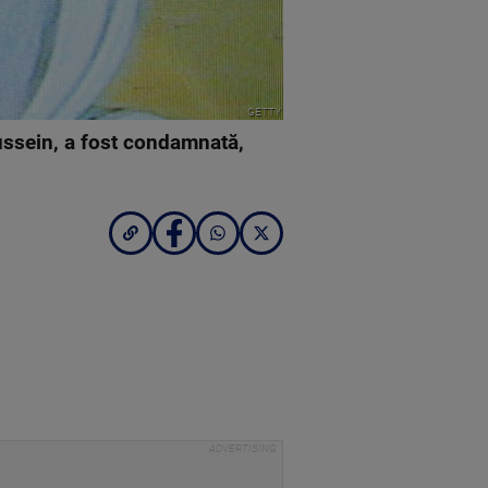
GETTY
Hussein, a fost condamnată,