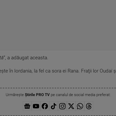
tă”
, a adăugat aceasta.
în Iordania, la fel ca sora ei Rana. Fraţii lor Oudaï ş
Urmărește
Știrile PRO TV
pe canalul de social media preferat: