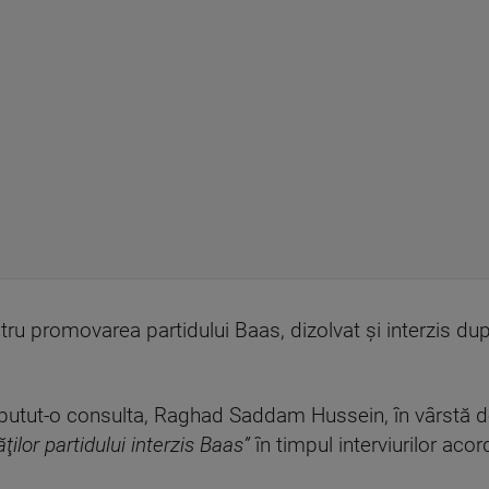
u promovarea partidului Baas, dizolvat şi interzis du
a putut-o consulta, Raghad Saddam Hussein, în vârstă de
ţilor partidului interzis Baas”
în timpul interviurilor aco