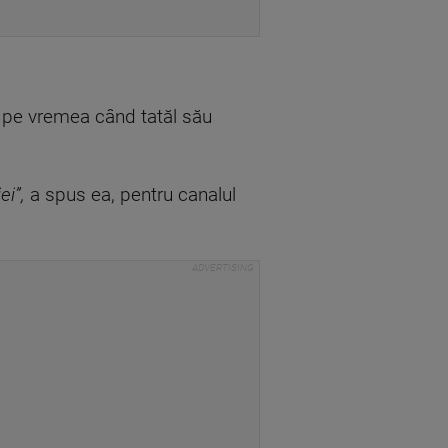
k pe vremea când tatăl său
ei”,
a spus ea, pentru canalul