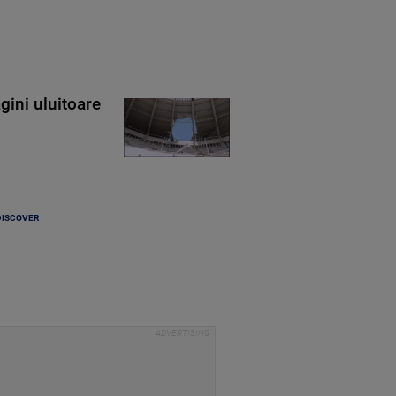
gini uluitoare
DISCOVER