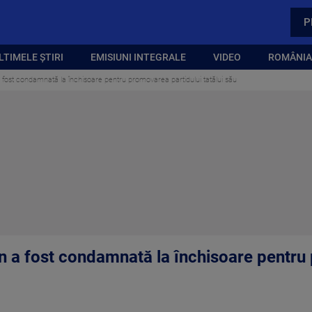
P
LTIMELE ȘTIRI
EMISIUNI INTEGRALE
VIDEO
ROMÂNIA,
 fost condamnată la închisoare pentru promovarea partidului tatălui său
n a fost condamnată la închisoare pentru