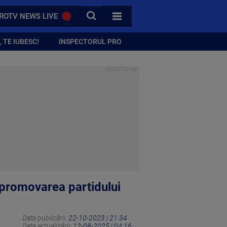
CAUTA
ROTV NEWS LIVE
TOATE CATEGORIILE
 TE IUBESC!
INSPECTORUL PRO
 promovarea partidului
Data publicării:
22-10-2023 | 21:34
Data actualizării:
12-08-2025 | 04:16