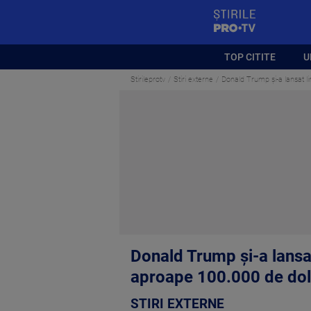
StirilePROTV
TOP CITITE
U
Stirileprotv
Stiri externe
Donald Trump și-a lansat li
Donald Trump și-a lansat 
aproape 100.000 de dol
STIRI EXTERNE