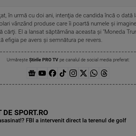
at, în urmă cu doi ani, intenţia de candida încă o dată
olari vânzând produse care îi poartă numele şi imagin
două cărţi. El a lansat săptămâna aceasta şi "Moneda Tr
rtă efigia pe avers şi semnătura pe revers.
Urmărește
Știrile PRO TV
pe canalul de social media preferat:
 DE SPORT.RO
asinat!? FBI a intervenit direct la terenul de golf