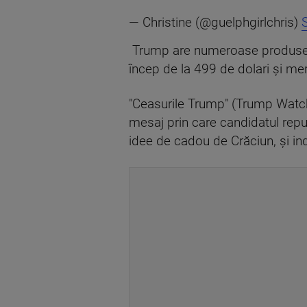
— Christine (@guelphgirlchris)
Trump are numeroase produse ca
încep de la 499 de dolari şi me
"Ceasurile Trump" (Trump Watche
mesaj prin care candidatul repub
idee de cadou de Crăciun, şi in