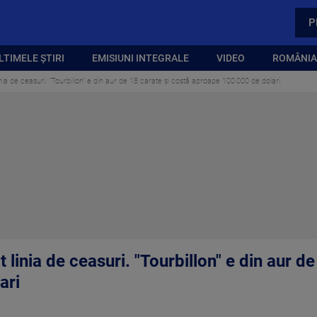
P
LTIMELE ȘTIRI
EMISIUNI INTEGRALE
VIDEO
ROMÂNIA,
nia de ceasuri. "Tourbillon" e din aur de 18 carate și costă aproape 100.000 de dolari
linia de ceasuri. "Tourbillon" e din aur de
ari