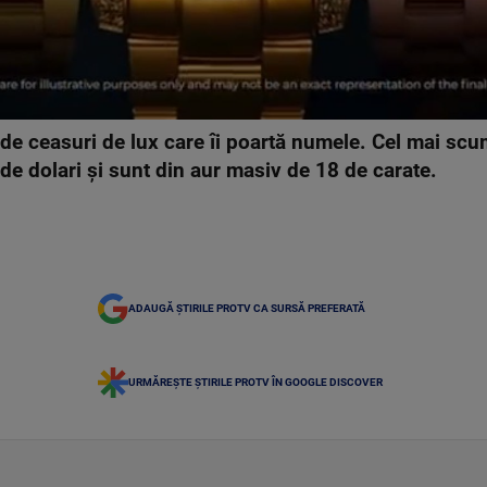
de ceasuri de lux care îi poartă numele. Cel mai sc
e dolari și sunt din aur masiv de 18 de carate.
ADAUGĂ ȘTIRILE PROTV CA SURSĂ PREFERATĂ
URMĂREȘTE ȘTIRILE PROTV ÎN GOOGLE DISCOVER