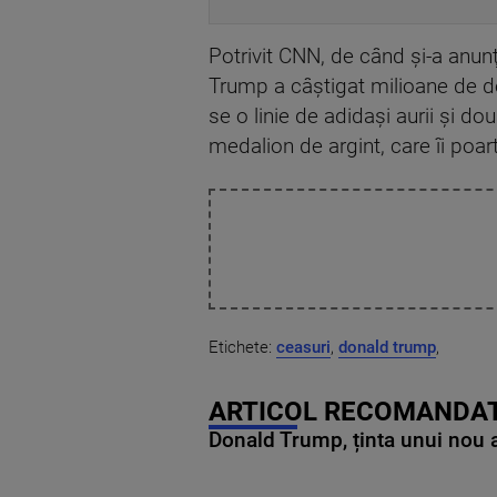
Potrivit CNN, de când şi-a anunţ
Trump a câştigat milioane de d
se o linie de adidaşi aurii şi 
medalion de argint, care îi poa
Etichete:
ceasuri
,
donald trump
,
ARTICOL RECOMANDAT
Donald Trump, ținta unui nou as