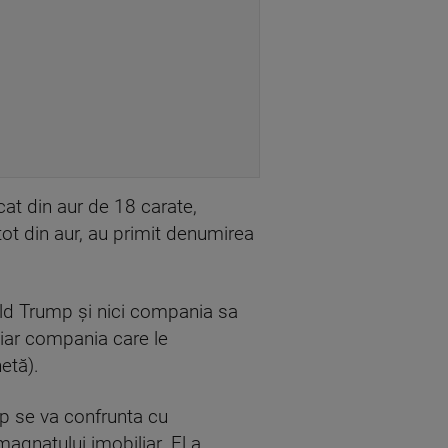
cat din aur de 18 carate,
ot din aur, au primit denumirea
ald Trump şi nici compania sa
 iar compania care le
etă).
p se va confrunta cu
agnatului imobiliar. El a