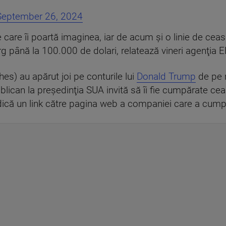
September 26, 2024
re îi poartă imaginea, iar de acum și o linie de ceas
rg până la 100.000 de dolari, relatează vineri agenţia 
s) au apărut joi pe conturile lui
Donald Trump
de pe r
lican la preşedinţia SUA invită să îi fie cumpărate ceas
dică un link către pagina web a companiei care a cumpă