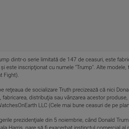
ump dintr-o serie limitată de 147 de ceasuri, este fabri
 este inscripţionat cu numele "Trump". Alte modele, t
t Fight).
pe reţeaua de socializare Truth precizează că nici Don
, fabricarea, distribuţia sau vânzarea acestor produse,
atchesOnEarth LLC (Cele mai bune ceasuri de pe plan
gerile prezidenţiale din 5 noiembrie, când Donald Trum
 Harris, pare să fi exacerbat instinctul comercial al m