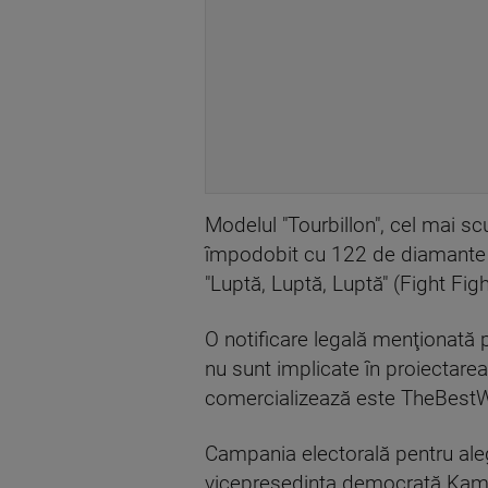
Modelul "Tourbillon", cel mai sc
împodobit cu 122 de diamante şi
"Luptă, Luptă, Luptă" (Fight Figh
O notificare legală menţionată 
nu sunt implicate în proiectarea
comercializează este TheBestW
Campania electorală pentru ale
vicepreşedinta democrată Kamala