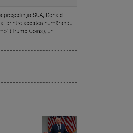
 la preşedinţia SUA, Donald
ea, printre acestea numărându-
ump" (Trump Coins), un