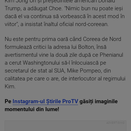
Kim Jong Un şi preşedintele american Donald
Trump, a adăugat Choe. "Nimic bun nu poate ieşi
dacă el va continua să vorbească în acest mod în
viitor", a insistat înaltul oficial nord-coreean.
Nu este pentru prima oară când Coreea de Nord
formulează critici la adresa lui Bolton, însă
avertismentul vine la două zile după ce Phenianul
a cerut Washingtonului să-l înlocuiască pe
secretarul de stat al SUA, Mike Pompeo, din
calitatea pe care o are, de interlocutor al regimului
Kim.
Pe
Instagram-ul Știrile ProTV
găsiți imaginile
momentului din lume!