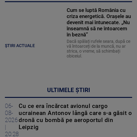
Cum se luptă România cu
criza energetică. Orașele au
devenit mai întunecate. „Nu
înseamnă să ne întoarcem
în beznă”
Dacă spălați rufele seara, după ce
ȘTIRI ACTUALE
vă întoarceți de la muncă, nu ar
strica, o vreme, să schimbați
obiceiul.
ULTIMELE ȘTIRI
06-
Cu ce era încărcat avionul cargo
08-
ucrainean Antonov lângă care s-a găsit o
2026
dronă cu bombă pe aeroportul din
|
Leipzig
20:28