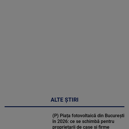
2026
MAI
MULTE
DETALII
53:57
ALTE ȘTIRI
(P) Piața fotovoltaică din București
în 2026: ce se schimbă pentru
proprietarii de case și firme