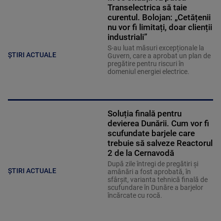
Transelectrica să taie
curentul. Bolojan: „Cetățenii
nu vor fi limitați, doar clienții
industriali”
S-au luat măsuri excepționale la
ȘTIRI ACTUALE
Guvern, care a aprobat un plan de
pregătire pentru riscuri în
domeniul energiei electrice.
Soluția finală pentru
devierea Dunării. Cum vor fi
scufundate barjele care
trebuie să salveze Reactorul
2 de la Cernavodă
După zile întregi de pregătiri și
ȘTIRI ACTUALE
amânări a fost aprobată, în
sfârșit, varianta tehnică finală de
scufundare în Dunăre a barjelor
încărcate cu rocă.