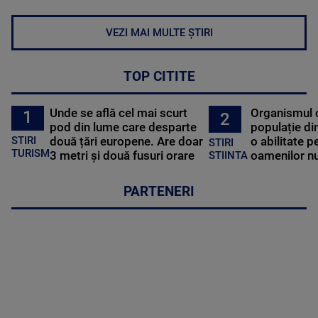
VEZI MAI MULTE ȘTIRI
TOP CITITE
Unde se află cel mai scurt
Organismul 
1
2
pod din lume care desparte
populație di
STIRI
două țări europene. Are doar
o abilitate p
STIRI
TURISM
3 metri și două fusuri orare
oamenilor nu
STIINTA
PARTENERI