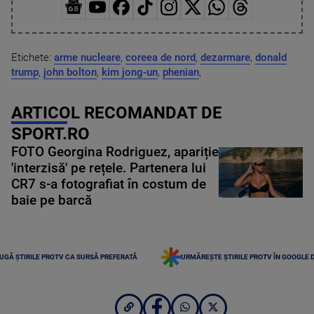
Etichete:
arme nucleare
,
coreea de nord
,
dezarmare
,
donald
trump
,
john bolton
,
kim jong-un
,
phenian
,
ARTICOL RECOMANDAT DE
SPORT.RO
FOTO Georgina Rodriguez, apariție
'interzisă' pe rețele. Partenera lui
CR7 s-a fotografiat în costum de
baie pe barcă
UGĂ ȘTIRILE PROTV CA SURSĂ PREFERATĂ
URMĂREȘTE ȘTIRILE PROTV ÎN GOOGLE 