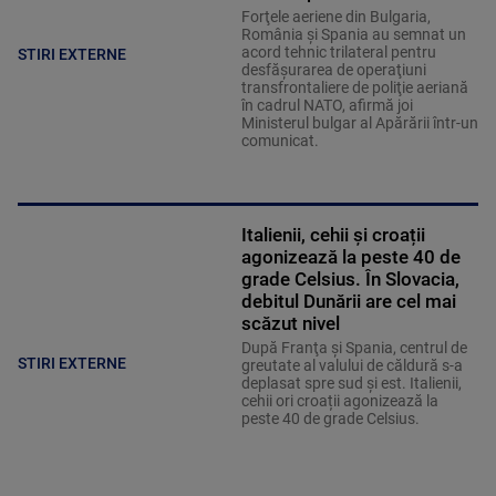
Forţele aeriene din Bulgaria,
România şi Spania au semnat un
acord tehnic trilateral pentru
STIRI EXTERNE
desfăşurarea de operaţiuni
transfrontaliere de poliţie aeriană
în cadrul NATO, afirmă joi
Ministerul bulgar al Apărării într-un
comunicat.
Italienii, cehii și croații
agonizează la peste 40 de
grade Celsius. În Slovacia,
debitul Dunării are cel mai
scăzut nivel
După Franţa şi Spania, centrul de
STIRI EXTERNE
greutate al valului de căldură s-a
deplasat spre sud şi est. Italienii,
cehii ori croații agonizează la
peste 40 de grade Celsius.