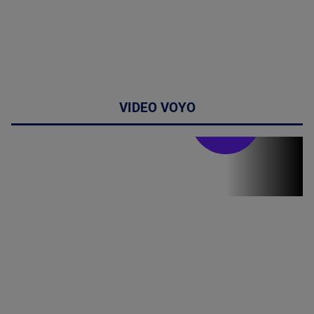
VIDEO VOYO
Stirile PRO TV
Stirile PRO
TV # 17.00 -
06 August