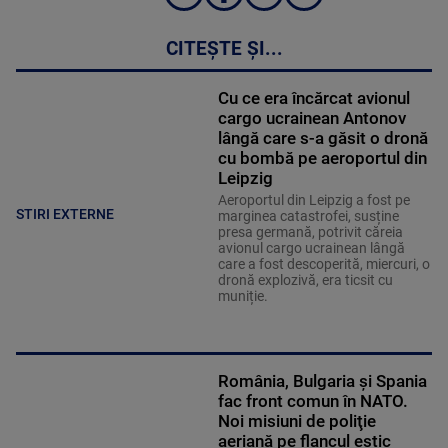
CITEȘTE ȘI...
Cu ce era încărcat avionul
cargo ucrainean Antonov
lângă care s-a găsit o dronă
cu bombă pe aeroportul din
Leipzig
Aeroportul din Leipzig a fost pe
STIRI EXTERNE
marginea catastrofei, susține
presa germană, potrivit căreia
avionul cargo ucrainean lângă
care a fost descoperită, miercuri, o
dronă explozivă, era ticsit cu
muniție.
România, Bulgaria şi Spania
fac front comun în NATO.
Noi misiuni de poliţie
aeriană pe flancul estic