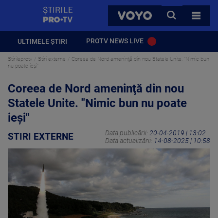
StirilePROTV
CAUTA
VOYO
TOATE 
PROTV NEWS LIVE
ULTIMELE ȘTIRI
Stirileprotv
Stiri externe
Coreea de Nord ameninţă din nou Statele Unite. "Nimic bun
nu poate ieşi"
Coreea de Nord ameninţă din nou
Statele Unite. "Nimic bun nu poate
ieşi"
Data publicării:
20-04-2019 | 13:02
STIRI EXTERNE
Data actualizării:
14-08-2025 | 10:58