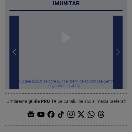
IMUNITAR
Fructele sălbatice care sunt extrem de sănătoase pentru
Melon
organism. Ajută la ...
Urmărește
Știrile PRO TV
pe canalul de social media preferat: