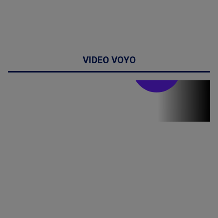
VIDEO VOYO
Stirile PRO TV
Stirile PRO
TV # 19.00 -
07 August
2026