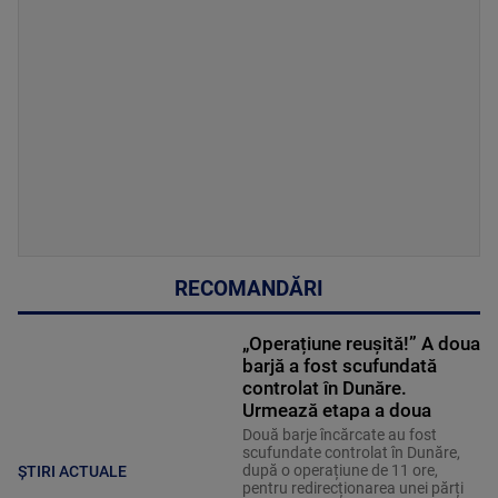
RECOMANDĂRI
„Operațiune reușită!” A doua
barjă a fost scufundată
controlat în Dunăre.
Urmează etapa a doua
Două barje încărcate au fost
scufundate controlat în Dunăre,
după o operațiune de 11 ore,
ȘTIRI ACTUALE
pentru redirecționarea unei părți