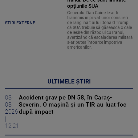
opțiunile SUA
Generalul Dan Caine le-ar fi
transmis în privat unor consilieri
de rang înalt ai lui Donald Trump
STIRI EXTERNE
că SUA trebuie să găsească o cale
de ieșire din războiul cu Iranul,
avertizând că escaladarea militară
s-ar putea întoarce împotriva
americanilor.
ULTIMELE ȘTIRI
08-
Accident grav pe DN 58, în Caraș-
08-
Severin. O mașină și un TIR au luat foc
2026
după impact
|
12:21