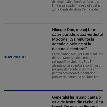
din debit către Dunărea Veche și
limitarea scăderii nivelului apei în
zona Centralei de la Cernavodă.
Nicușor Dan, mesaj ferm
către partide, după verdictul
Moody's: „Să renunțe la
agendele politice şi la
discursul electoral”
Președintele Nicușor Dan a salutat
STIRI POLITICE
decizia Moody’s de a menține
ratingul României la „Baa3”,
afirmând că agenția a confirmat
progresele făcute în ultimul an
pentru echilibrarea finanțelor
publice și reducerea cheltuielilor.
Generalul lui Trump caută o
cale de ieșire din războiul cu
Iranul. De ce sunt limitate