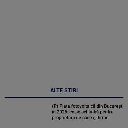
MAI
MULTE
DETALII
48:24
ALTE ȘTIRI
(P) Piața fotovoltaică din București
în 2026: ce se schimbă pentru
proprietarii de case și firme