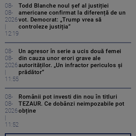
08-
Todd Blanche noul șef al justiției
08-
americane confirmat la diferență de un
2026
vot. Democrat: „Trump vrea să
|
controleze justiția”
12:19
08-
Un agresor în serie a ucis două femei
08-
din cauza unor erori grave ale
2026
autorităților. „Un infractor periculos și
|
prădător”
11:55
08-
Românii pot investi din nou în titluri
08-
TEZAUR. Ce dobânzi neimpozabile pot
2026
obține
|
11:52