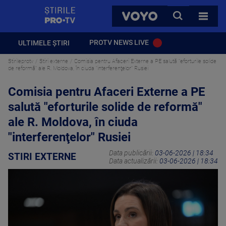
StirilePROTV
CAUTA
VOYO
TOATE 
PROTV NEWS LIVE
ULTIMELE ȘTIRI
Stirileprotv
Stiri externe
Comisia pentru Afaceri Externe a PE salută "eforturile solide
de reformă" ale R. Moldova, în ciuda "interferenţelor" Rusiei
Comisia pentru Afaceri Externe a PE
salută "eforturile solide de reformă"
ale R. Moldova, în ciuda
"interferenţelor" Rusiei
Data publicării:
03-06-2026 | 18:34
STIRI EXTERNE
Data actualizării:
03-06-2026 | 18:34