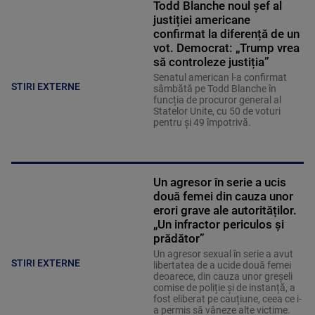
Todd Blanche noul șef al
justiției americane
confirmat la diferență de un
vot. Democrat: „Trump vrea
să controleze justiția”
Senatul american l-a confirmat
STIRI EXTERNE
sâmbătă pe Todd Blanche în
funcția de procuror general al
Statelor Unite, cu 50 de voturi
pentru și 49 împotrivă.
Un agresor în serie a ucis
două femei din cauza unor
erori grave ale autorităților.
„Un infractor periculos și
prădător”
Un agresor sexual în serie a avut
STIRI EXTERNE
libertatea de a ucide două femei
deoarece, din cauza unor greșeli
comise de poliție și de instanță, a
fost eliberat pe cauțiune, ceea ce i-
a permis să vâneze alte victime.