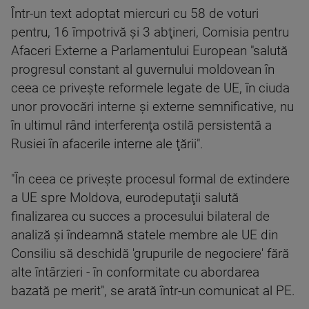
Într-un text adoptat miercuri cu 58 de voturi
pentru, 16 împotrivă şi 3 abţineri, Comisia pentru
Afaceri Externe a Parlamentului European "salută
progresul constant al guvernului moldovean în
ceea ce priveşte reformele legate de UE, în ciuda
unor provocări interne şi externe semnificative, nu
în ultimul rând interferenţa ostilă persistentă a
Rusiei în afacerile interne ale ţării".
"În ceea ce priveşte procesul formal de extindere
a UE spre Moldova, eurodeputaţii salută
finalizarea cu succes a procesului bilateral de
analiză şi îndeamnă statele membre ale UE din
Consiliu să deschidă 'grupurile de negociere' fără
alte întârzieri - în conformitate cu abordarea
bazată pe merit", se arată într-un comunicat al PE.