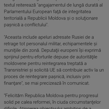
textul reiterează "angajamentul de lungă durată al
Parlamentului European faţă de integritatea
teritorială a Republicii Moldova şi o soluţionare
paşnică a conflictului".
"Aceasta include apeluri adresate Rusiei de a
retrage tot personalul militar, echipamentele şi
muniţiile din zonă. Deputaţii europeni îşi exprimă
sprijinul pentru eforturile depuse de autorităţile
moldovene pentru reintegrarea treptată a
Transnistriei şi solicită UE să contribuie activ la un
proces de reintegrare paşnică, inclusiv prin
finanţare", se mai precizează în comunicat.
"Felicităm Republica Moldova pentru progresul
solid pe calea reformei, în ciuda circumstanţelor
dificile. Atingerea obiectivului ambiţios de a