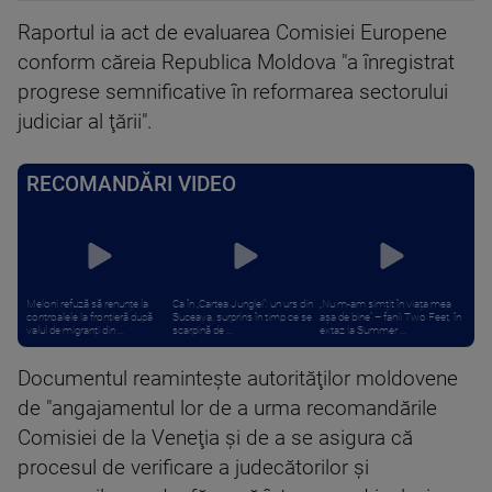
Raportul ia act de evaluarea Comisiei Europene
conform căreia Republica Moldova "a înregistrat
progrese semnificative în reformarea sectorului
judiciar al ţării".
RECOMANDĂRI VIDEO
Meloni refuză să renunțe la
Ca în „Cartea Junglei”: un urs din
„Nu m-am simțit în viața mea
controalele la frontieră după
Suceava, surprins în timp ce se
așa de bine” – fanii Two Feet, în
valul de migranți din ...
scarpină de ...
extaz la Summer ...
Documentul reaminteşte autorităţilor moldovene
de "angajamentul lor de a urma recomandările
Comisiei de la Veneţia şi de a se asigura că
procesul de verificare a judecătorilor şi