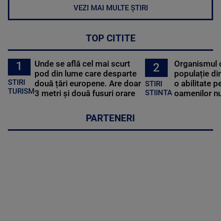
VEZI MAI MULTE ȘTIRI
TOP CITITE
Unde se află cel mai scurt
Organismul 
1
2
pod din lume care desparte
populație di
STIRI
două țări europene. Are doar
o abilitate p
STIRI
TURISM
3 metri și două fusuri orare
oamenilor nu
STIINTA
PARTENERI