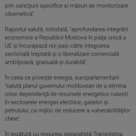
prin sancţiuni specifice şi măsuri de monitorizare
cibernetică".
Raportul salută, totodată, "aprofundarea integrării
economice a Republicii Moldova în piaţa unică a
UE şi încurajează noi paşi către integrarea
sectorială treptată şi o liberalizare comercială
ambiţioasă, graduală şi durabilă".
În ceea ce priveşte energia, europarlamentarii
"salută planul guvernului moldovean de a elimina
orice dependenţă de resursele energetice ruseşti
în sectoarele energiei electrice, gazelor şi
petrolului, ca mijloc de reducere a vulnerabilităţilor
cheie".
În legătură cu regiunea separatistă Transnistria,