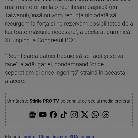
mai mari eforturi la o reunificare paşnică (cu
Taiwanul), însă nu vom renunţa niciodată să
recurgem la forţă şi ne rezervăm posibilitatea de a
lua toate măsurile necesare", a declarat duminică
Xi Jinping la Congresul PCC.
"Reunificarea patriei trebuie să se facă şi se va
face", a adăugat el, condamnând "orice
separatism şi orice ingerinţă" străină în această
afacere.
Urmărește
Știrile PRO TV
pe canalul de social media preferat:
Etichete:
amiral
,
China
,
invazie
,
SUA
,
taiwan
,