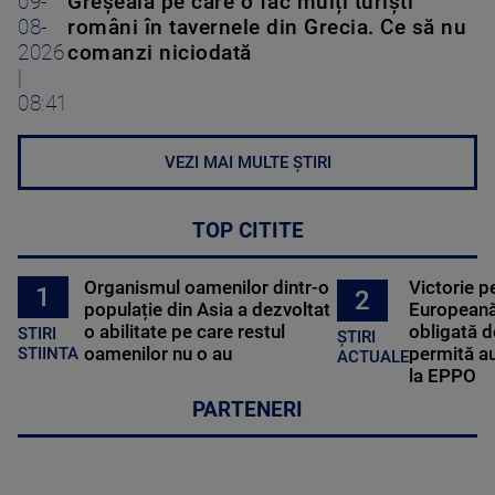
09-
Greșeala pe care o fac mulți turiști
08-
români în tavernele din Grecia. Ce să nu
2026
comanzi niciodată
|
08:41
VEZI MAI MULTE ȘTIRI
TOP CITITE
Organismul oamenilor dintr-o
Victorie p
1
2
populație din Asia a dezvoltat
Europeană
o abilitate pe care restul
obligată d
STIRI
ȘTIRI
oamenilor nu o au
permită au
STIINTA
ACTUALE
la EPPO
PARTENERI