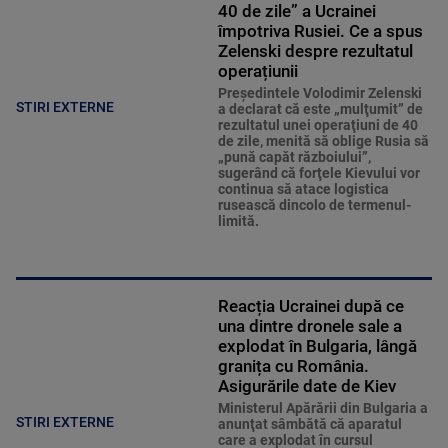
40 de zile” a Ucrainei
împotriva Rusiei. Ce a spus
Zelenski despre rezultatul
operațiunii
Preşedintele Volodimir Zelenski
STIRI EXTERNE
a declarat că este „mulţumit” de
rezultatul unei operaţiuni de 40
de zile, menită să oblige Rusia să
„pună capăt războiului”,
sugerând că forţele Kievului vor
continua să atace logistica
rusească dincolo de termenul-
limită.
Reacția Ucrainei după ce
una dintre dronele sale a
explodat în Bulgaria, lângă
granița cu România.
Asigurările date de Kiev
Ministerul Apărării din Bulgaria a
STIRI EXTERNE
anunţat sâmbătă că aparatul
care a explodat în cursul