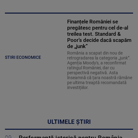
Finanțele României se
pregătesc pentru cel de-al
treilea test. Standard &
Poor’s decide dacă scapăm
de „junk”
România a scapat din nou de
STIRI ECONOMICE
retrogradarea la categoria „junk”.
Agenția Moody's, a reconfirmat
ratingul României, dar cu
perspectivă negativă. Asta
înseamnă că țara noastră rămâne
pe ultima treaptă recomandată
investițiilor.
ULTIMELE ȘTIRI