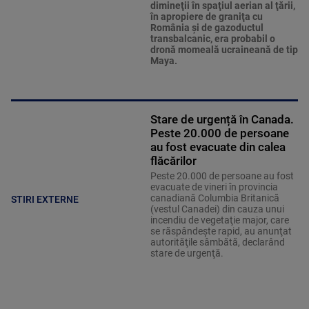
dimineţii în spaţiul aerian al ţării,
în apropiere de graniţa cu
România şi de gazoductul
transbalcanic, era probabil o
dronă momeală ucraineană de tip
Maya.
Stare de urgență în Canada.
Peste 20.000 de persoane
au fost evacuate din calea
flăcărilor
Peste 20.000 de persoane au fost
evacuate de vineri în provincia
canadiană Columbia Britanică
STIRI EXTERNE
(vestul Canadei) din cauza unui
incendiu de vegetaţie major, care
se răspândeşte rapid, au anunţat
autorităţile sâmbătă, declarând
stare de urgenţă.