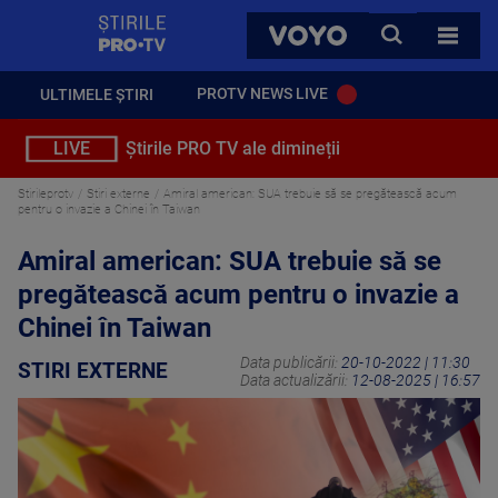
StirilePROTV
CAUTA
VOYO
TOATE 
PROTV NEWS LIVE
ULTIMELE ȘTIRI
LIVE
Știrile PRO TV ale dimineții
Stirileprotv
Stiri externe
Amiral american: SUA trebuie să se pregătească acum
pentru o invazie a Chinei în Taiwan
Amiral american: SUA trebuie să se
pregătească acum pentru o invazie a
Chinei în Taiwan
Data publicării:
20-10-2022 | 11:30
STIRI EXTERNE
Data actualizării:
12-08-2025 | 16:57