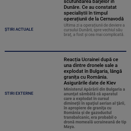
scufundarea barjelor în
Dunăre. Ce au constatat
specialiștii în timpul
operațiunii de la Cernavodă
Ultima zi a operațiunii de deviere a
ȘTIRI ACTUALE
cursului Dunării, spre vechiul său
braț, a fost și cea mai complicată.
Reacția Ucrainei după ce
una dintre dronele sale a
explodat în Bulgaria, lângă
granița cu România.
Asigurările date de Kiev
Ministerul Apărării din Bulgaria a
STIRI EXTERNE
anunţat sâmbătă că aparatul
care a explodat în cursul
dimineţii în spaţiul aerian al ţării,
în apropiere de graniţa cu
România şi de gazoductul
transbalcanic, era probabil o
dronă momeală ucraineană de tip
Maya.