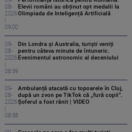
09-
Performanță istorică pentru România.
08-
Elevii români au obținut opt medalii la
2026
Olimpiada de Inteligență Artificială
|
09:00
09-
Din Londra și Australia, turiști veniți
08-
pentru câteva minute de întuneric.
2026
Evenimentul astronomic al deceniului
|
08:59
09-
Ambulanță atacată cu topoarele în Cluj,
08-
după un zvon pe TikTok că „fură copii”.
2026
Șoferul a fost rănit | VIDEO
|
08:58