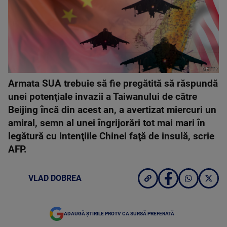
GETTY
Armata SUA trebuie să fie pregătită să răspundă
unei potenţiale invazii a Taiwanului de către
Beijing încă din acest an, a avertizat miercuri un
amiral, semn al unei îngrijorări tot mai mari în
legătură cu intenţiile Chinei faţă de insulă, scrie
AFP.
VLAD DOBREA
ADAUGĂ ȘTIRILE PROTV CA SURSĂ PREFERATĂ