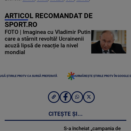
ARTICOL RECOMANDAT DE
SPORT.RO
FOTO | Imaginea cu Vladimir Putin
care a stârnit revoltă! Ucrainenii
acuză lipsă de reacție la nivel
mondial
UGĂ ȘTIRILE PROTV CA SURSĂ PREFERATĂ
URMĂREȘTE ȘTIRILE PROTV ÎN GOOGLE 
CITEȘTE ȘI...
S-a încheiat „campania de