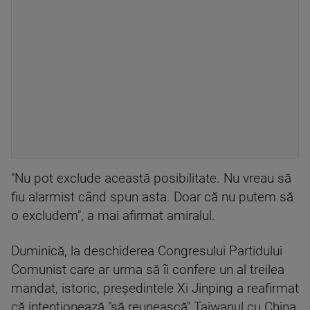
"Nu pot exclude această posibilitate. Nu vreau să
fiu alarmist când spun asta. Doar că nu putem să
o excludem", a mai afirmat amiralul.
Duminică, la deschiderea Congresului Partidului
Comunist care ar urma să îi confere un al treilea
mandat, istoric, preşedintele Xi Jinping a reafirmat
că intenţionează "să reunească" Taiwanul cu China,