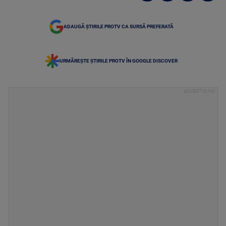
ADAUGĂ ȘTIRILE PROTV CA SURSĂ PREFERATĂ
URMĂREȘTE ȘTIRILE PROTV ÎN GOOGLE DISCOVER