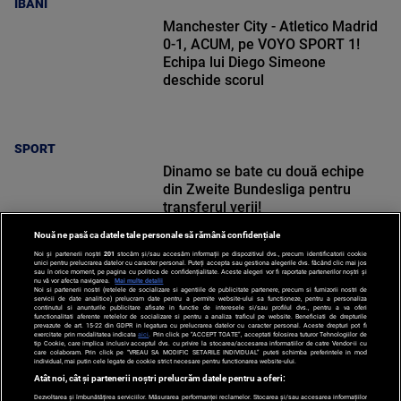
IBANI
Manchester City - Atletico Madrid
0-1, ACUM, pe VOYO SPORT 1!
Echipa lui Diego Simeone
deschide scorul
SPORT
Dinamo se bate cu două echipe
din Zweite Bundesliga pentru
transferul verii!
Nouă ne pasă ca datele tale personale să rămână confidențiale
Noi și partenerii noștri
201
stocăm și/sau accesăm informații pe dispozitivul dvs., precum identificatorii cookie
unici pentru prelucrarea datelor cu caracter personal. Puteți accepta sau gestiona alegerile dvs. făcând clic mai jos
sau în orice moment, pe pagina cu politica de confidențialitate. Aceste alegeri vor fi raportate partenerilor noștri și
nu vă vor afecta navigarea.
Mai multe detalii
Noi si partenerii nostri (retelele de socializare si agentiile de publicitate partenere, precum si furnizorii nostri de
SPORT
servicii de date analitice) prelucram date pentru a permite website-ului sa functioneze, pentru a personaliza
continutul si anunturile publicitare afisate in functie de interesele si/sau profilul dvs., pentru a va oferi
functionalitati aferente retelelor de socializare si pentru a analiza traficul pe website. Beneficiati de drepturile
prevazute de art. 15-22 din GDPR in legatura cu prelucrarea datelor cu caracter personal. Aceste drepturi pot fi
exercitate prin modalitatea indicata
aici
. Prin click pe “ACCEPT TOATE”, acceptati folosirea tuturor Tehnologiilor de
tip Cookie, care implica inclusiv acceptul dvs. cu privire la stocarea/accesarea informatiilor de catre Vendor-ii cu
care colaboram. Prin click pe “VREAU SA MODIFIC SETARILE INDIVIDUAL” puteti schimba preferintele in mod
individual, mai putin cele legate de cookie strict necesare pentru functionarea website-ului.
Atât noi, cât și partenerii noștri prelucrăm datele pentru a oferi:
Dezvoltarea și îmbunătățirea serviciilor. Măsurarea performanței reclamelor. Stocarea și/sau accesarea informațiilor