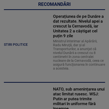
RECOMANDĂRI
Operațiunea de pe Dunăre a
dat rezultate. Nivelul apei a
crescut la Cernavodă, iar
Unitatea 2 a câștigat cel
puțin 9 zile
Ministrul interimar al Apărării,
STIRI POLITICE
Radu Miruţă, dar şi al
Transporturilor, a anunţat că
nivelul Dunării a crescut cu 8
centimetri în zona centralei
nucleare de la Cernavodă, ceea ce
asigură funcţionarea în continuare
a acesteia.
NATO, sub amenințarea unui
atac limitat rusesc. WSJ:
Putin ar putea trimite
militari în uniforme fără
însemne