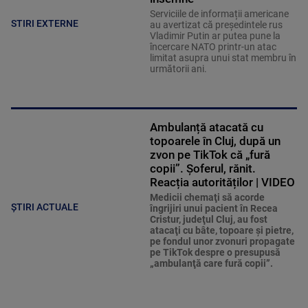
Serviciile de informații americane
STIRI EXTERNE
au avertizat că președintele rus
Vladimir Putin ar putea pune la
încercare NATO printr-un atac
limitat asupra unui stat membru în
următorii ani.
Ambulanță atacată cu
topoarele în Cluj, după un
zvon pe TikTok că „fură
copii”. Șoferul, rănit.
Reacția autorităților | VIDEO
Medicii chemaţi să acorde
ȘTIRI ACTUALE
îngrijiri unui pacient în Recea
Cristur, judeţul Cluj, au fost
atacaţi cu bâte, topoare şi pietre,
pe fondul unor zvonuri propagate
pe TikTok despre o presupusă
„ambulanţă care fură copii”.