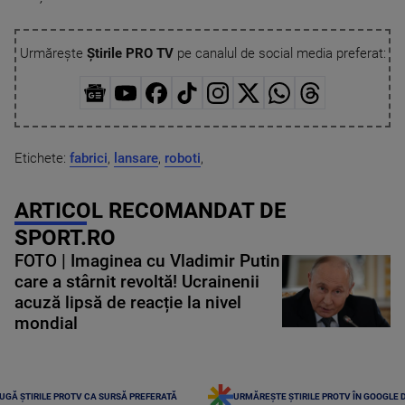
Urmărește
Știrile PRO TV
pe canalul de social media preferat:
Etichete:
fabrici
,
lansare
,
roboti
,
ARTICOL RECOMANDAT DE
SPORT.RO
FOTO | Imaginea cu Vladimir Putin
care a stârnit revoltă! Ucrainenii
acuză lipsă de reacție la nivel
mondial
UGĂ ȘTIRILE PROTV CA SURSĂ PREFERATĂ
URMĂREȘTE ȘTIRILE PROTV ÎN GOOGLE 