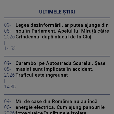
ULTIMELE ȘTIRI
09-
Legea dezinformării, ar putea ajunge din
08-
nou în Parlament. Apelul lui Miruță către
2026
Grindeanu, după atacul de la Cluj
|
14:53
09-
Carambol pe Autostrada Soarelui. Șase
08-
mașini sunt implicate în accident.
2026
Traficul este îngreunat
|
14:35
09-
Mii de case din România nu au încă
08-
energie electrică. Cum ajung panourile
2026
fotovoltaice în cătunele izolate