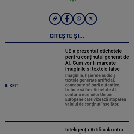
CITEȘTE ȘI...
UE a prezentat etichetele
pentru conținutul generat de
AI. Cum vor fi marcate
imaginile și textele false
Imaginile, fişierele audio şi
textele generate artificial,
concepute să pară autentice,
ILIKEIT
trebuie să fie etichetate AI,
conform normelor Uniunii
Europene care vizează stoparea
valului de conţinut înşelător.
Inteligenţa Artificială intră