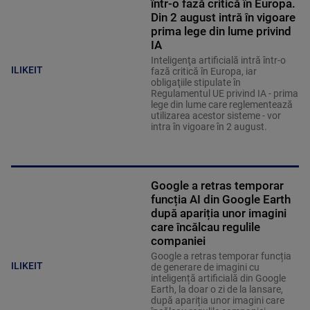
într-o fază critică în Europa.
Din 2 august intră în vigoare
prima lege din lume privind
IA
Inteligenţa artificială intră într-o
ILIKEIT
fază critică în Europa, iar
obligaţiile stipulate în
Regulamentul UE privind IA - prima
lege din lume care reglementează
utilizarea acestor sisteme - vor
intra în vigoare în 2 august.
Google a retras temporar
funcția AI din Google Earth
după apariția unor imagini
care încălcau regulile
companiei
Google a retras temporar funcția
ILIKEIT
de generare de imagini cu
inteligență artificială din Google
Earth, la doar o zi de la lansare,
după apariția unor imagini care