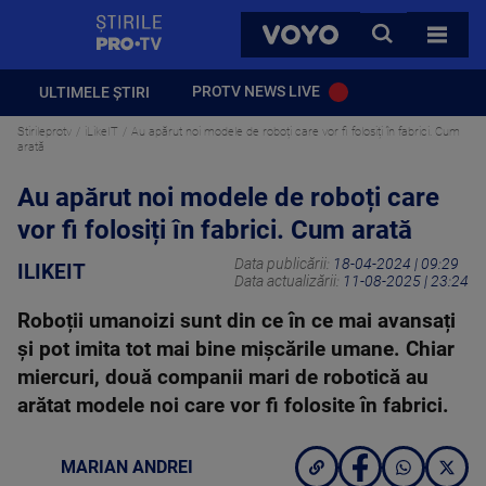
StirilePROTV
CAUTA
VOYO
TOATE 
PROTV NEWS LIVE
ULTIMELE ȘTIRI
Stirileprotv
iLikeIT
Au apărut noi modele de roboți care vor fi folosiți în fabrici. Cum
arată
Au apărut noi modele de roboți care
vor fi folosiți în fabrici. Cum arată
Data publicării:
18-04-2024 | 09:29
ILIKEIT
Data actualizării:
11-08-2025 | 23:24
Roboții umanoizi sunt din ce în ce mai avansați
și pot imita tot mai bine mișcările umane. Chiar
miercuri, două companii mari de robotică au
arătat modele noi care vor fi folosite în fabrici.
MARIAN ANDREI