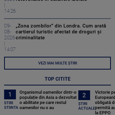
|
14:26
09-
„Zona zombilor” din Londra. Cum arată
08-
cartierul turistic afectat de droguri și
2026
criminalitate
|
14:07
VEZI MAI MULTE ȘTIRI
TOP CITITE
Organismul oamenilor dintr-o
Victorie p
1
2
populație din Asia a dezvoltat
Europeană
o abilitate pe care restul
obligată d
STIRI
ȘTIRI
oamenilor nu o au
permită au
STIINTA
ACTUALE
la EPPO