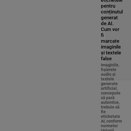
etichetele
pentru
conținutul
generat
de AI.
Cum vor
fi
marcate
imaginile
și textele
false
Imaginile,
fişierele
audio şi
textele
generate
artificial,
concepute
să pară
autentice,
trebuie să
fie
etichetate
AI, conform
normelor
Uniunii