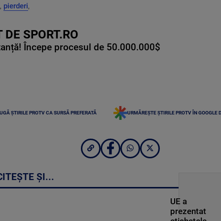
,
pierderi
,
 DE SPORT.RO
tanță! Începe procesul de 50.000.000$
UGĂ ȘTIRILE PROTV CA SURSĂ PREFERATĂ
URMĂREȘTE ȘTIRILE PROTV ÎN GOOGLE 
CITEȘTE ȘI...
UE a
prezentat