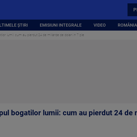
P
LTIMELE ȘTIRI
EMISIUNI INTEGRALE
VIDEO
ROMÂNIA,
or lumii: cum au pierdut 24 de miliarde de dolari in 7 zile
l bogatilor lumii: cum au pierdut 24 de m