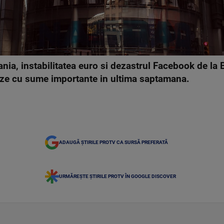
a, instabilitatea euro si dezastrul Facebook de la B
ieze cu sume importante in ultima saptamana.
ADAUGĂ ȘTIRILE PROTV CA SURSĂ PREFERATĂ
URMĂREȘTE ȘTIRILE PROTV ÎN GOOGLE DISCOVER