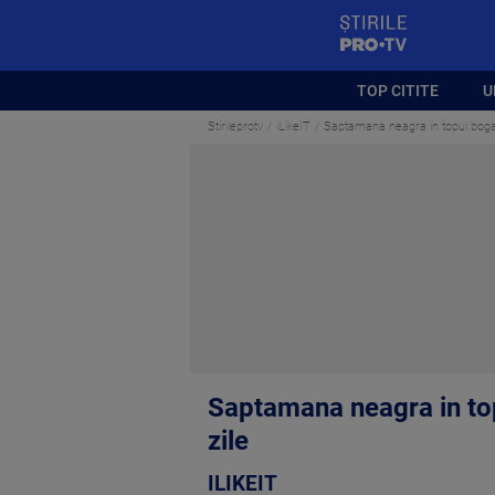
StirilePROTV
TOP CITITE
U
Stirileprotv
iLikeIT
Saptamana neagra in topul bogatil
Saptamana neagra in topu
zile
ILIKEIT