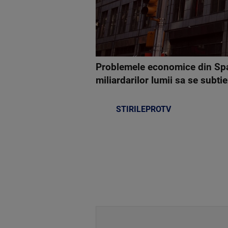
Problemele economice din Spani
miliardarilor lumii sa se subt
STIRILEPROTV