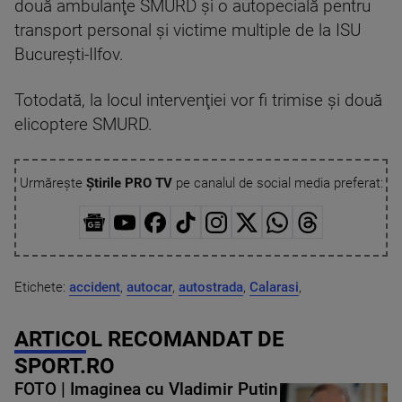
două ambulanţe SMURD şi o autopecială pentru
transport personal şi victime multiple de la ISU
Bucureşti-Ilfov.
Totodată, la locul intervenţiei vor fi trimise şi două
elicoptere SMURD.
Urmărește
Știrile PRO TV
pe canalul de social media preferat:
Etichete:
accident
,
autocar
,
autostrada
,
Calarasi
,
ARTICOL RECOMANDAT DE
SPORT.RO
FOTO | Imaginea cu Vladimir Putin