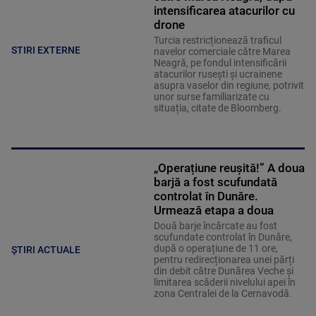
intensificarea atacurilor cu
drone
Turcia restricționează traficul
STIRI EXTERNE
navelor comerciale către Marea
Neagră, pe fondul intensificării
atacurilor rusești și ucrainene
asupra vaselor din regiune, potrivit
unor surse familiarizate cu
situația, citate de Bloomberg.
„Operațiune reușită!” A doua
barjă a fost scufundată
controlat în Dunăre.
Urmează etapa a doua
Două barje încărcate au fost
scufundate controlat în Dunăre,
după o operațiune de 11 ore,
ȘTIRI ACTUALE
pentru redirecționarea unei părți
din debit către Dunărea Veche și
limitarea scăderii nivelului apei în
zona Centralei de la Cernavodă.