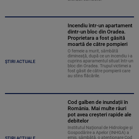
Incendiu într-un apartament
dintr-un bloc din Oradea.
Proprietara a fost găsită
moartă de către pompieri
O femeie a murit, sâmbătă
dimineaţă, după ce un incendiu i-a
cuprins aparamentul situat într-un
ȘTIRI ACTUALE
bloc din Oradea. Trupul victimei a
fost găsit de către pompierii care
au stins flăcările.
Cod galben de inundații în
România. Mai multe râuri
pot avea creșteri rapide ale
debitelor
Institutul Naţional de Hidrologie şi
Gospodărire a Apelor (INHGA) a
emis, sâmbătă, o atenţionare Cod
ȘTIRI ACTUALE