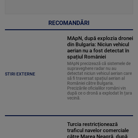
RECOMANDĂRI
MApN, după explozia dronei
din Bulgaria: Niciun vehicul
aerian nu a fost detectat în
spațiul României
MApN precizează că sistemele de
supraveghere radar nu au
detectat niciun vehicul aerian care
STIRI EXTERNE
să fi traversat spațiul aerian al
României către Bulgaria.
Precizările oficialilor români vin
după ce o dronă a explodat în țara
vecină.
Turcia restricționează
traficul navelor comerciale
către Marea Neagră, după