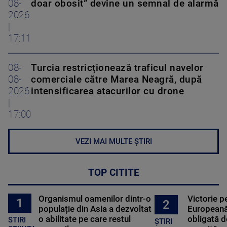
08-
doar obosit” devine un semnal de alarmă
2026
|
17:11
08-
Turcia restricționează traficul navelor
08-
comerciale către Marea Neagră, după
2026
intensificarea atacurilor cu drone
|
17:00
VEZI MAI MULTE ȘTIRI
TOP CITITE
Organismul oamenilor dintr-o
Victorie p
1
2
populație din Asia a dezvoltat
Europeană
o abilitate pe care restul
obligată d
STIRI
ȘTIRI