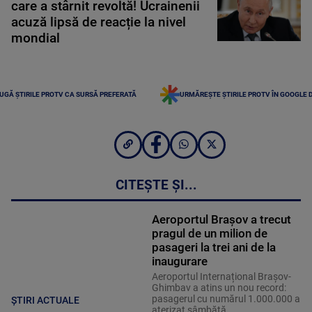
care a stârnit revoltă! Ucrainenii
acuză lipsă de reacție la nivel
mondial
UGĂ ȘTIRILE PROTV CA SURSĂ PREFERATĂ
URMĂREȘTE ȘTIRILE PROTV ÎN GOOGLE 
CITEȘTE ȘI...
Aeroportul Brașov a trecut
pragul de un milion de
pasageri la trei ani de la
inaugurare
Aeroportul Internațional Brașov-
Ghimbav a atins un nou record:
pasagerul cu numărul 1.000.000 a
ȘTIRI ACTUALE
aterizat sâmbătă.