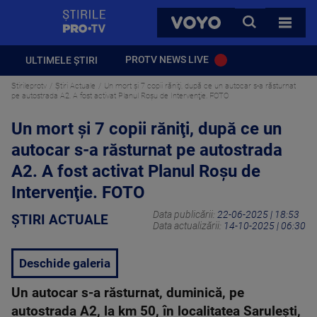
StirilePROTV
CAUTA
VOYO
TOATE 
PROTV NEWS LIVE
ULTIMELE ȘTIRI
Stirileprotv
Știri Actuale
Un mort și 7 copii răniţi, după ce un autocar s-a răsturnat
pe autostrada A2. A fost activat Planul Roşu de Intervenţie. FOTO
Un mort și 7 copii răniţi, după ce un
autocar s-a răsturnat pe autostrada
A2. A fost activat Planul Roşu de
Intervenţie. FOTO
Data publicării:
22-06-2025 | 18:53
ȘTIRI ACTUALE
Data actualizării:
14-10-2025 | 06:30
Deschide galeria
Un autocar s-a răsturnat, duminică, pe
autostrada A2, la km 50, în localitatea Saruleşti,