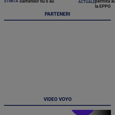
oamenilor nu o au
permită au
STIINTA
ACTUALE
la EPPO
PARTENERI
VIDEO VOYO