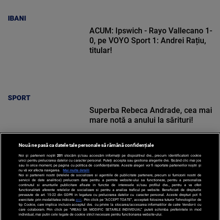
IBANI
ACUM: Ipswich - Rayo Vallecano 1-
0, pe VOYO Sport 1: Andrei Rațiu,
titular!
SPORT
Superba Rebeca Andrade, cea mai
mare notă a anului la sărituri!
Nouă ne pasă ca datele tale personale să rămână confidențiale
Noi și partenerii noștri
201
stocăm și/sau accesăm informații pe dispozitivul dvs., precum identificatorii cookie
unici pentru prelucrarea datelor cu caracter personal. Puteți accepta sau gestiona alegerile dvs. făcând clic mai jos
sau în orice moment, pe pagina cu politica de confidențialitate. Aceste alegeri vor fi raportate partenerilor noștri și
nu vă vor afecta navigarea.
Mai multe detalii
Noi si partenerii nostri (retelele de socializare si agentiile de publicitate partenere, precum si furnizorii nostri de
SPORT
servicii de date analitice) prelucram date pentru a permite website-ului sa functioneze, pentru a personaliza
continutul si anunturile publicitare afisate in functie de interesele si/sau profilul dvs., pentru a va oferi
functionalitati aferente retelelor de socializare si pentru a analiza traficul pe website. Beneficiati de drepturile
prevazute de art. 15-22 din GDPR in legatura cu prelucrarea datelor cu caracter personal. Aceste drepturi pot fi
exercitate prin modalitatea indicata
aici
. Prin click pe “ACCEPT TOATE”, acceptati folosirea tuturor Tehnologiilor de
tip Cookie, care implica inclusiv acceptul dvs. cu privire la stocarea/accesarea informatiilor de catre Vendor-ii cu
care colaboram. Prin click pe “VREAU SA MODIFIC SETARILE INDIVIDUAL” puteti schimba preferintele in mod
individual, mai putin cele legate de cookie strict necesare pentru functionarea website-ului.