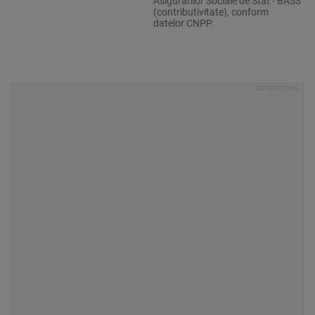
Asigurărilor Sociale de Stat - BASS
(contributivitate), conform
datelor CNPP.