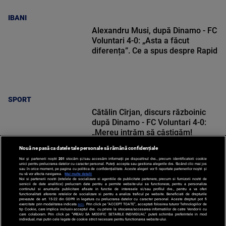
IBANI
Alexandru Musi, după Dinamo - FC
Voluntari 4-0: „Asta a făcut
diferența”. Ce a spus despre Rapid
SPORT
Cătălin Cîrjan, discurs războinic
după Dinamo - FC Voluntari 4-0:
„Mereu intrăm să câștigăm!
Mergem în Giulești cu același
Nouă ne pasă ca datele tale personale să rămână confidențiale
gând”
Noi și partenerii noștri
201
stocăm și/sau accesăm informații pe dispozitivul dvs., precum identificatorii cookie
unici pentru prelucrarea datelor cu caracter personal. Puteți accepta sau gestiona alegerile dvs. făcând clic mai jos
sau în orice moment, pe pagina cu politica de confidențialitate. Aceste alegeri vor fi raportate partenerilor noștri și
nu vă vor afecta navigarea.
Mai multe detalii
Noi si partenerii nostri (retelele de socializare si agentiile de publicitate partenere, precum si furnizorii nostri de
SPORT
servicii de date analitice) prelucram date pentru a permite website-ului sa functioneze, pentru a personaliza
continutul si anunturile publicitare afisate in functie de interesele si/sau profilul dvs., pentru a va oferi
functionalitati aferente retelelor de socializare si pentru a analiza traficul pe website. Beneficiati de drepturile
prevazute de art. 15-22 din GDPR in legatura cu prelucrarea datelor cu caracter personal. Aceste drepturi pot fi
exercitate prin modalitatea indicata
aici
. Prin click pe “ACCEPT TOATE”, acceptati folosirea tuturor Tehnologiilor de
tip Cookie, care implica inclusiv acceptul dvs. cu privire la stocarea/accesarea informatiilor de catre Vendor-ii cu
care colaboram. Prin click pe “VREAU SA MODIFIC SETARILE INDIVIDUAL” puteti schimba preferintele in mod
individual, mai putin cele legate de cookie strict necesare pentru functionarea website-ului.