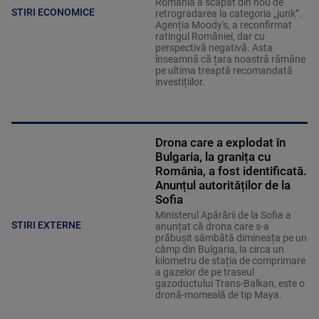
România a scapat din nou de
STIRI ECONOMICE
retrogradarea la categoria „junk”.
Agenția Moody's, a reconfirmat
ratingul României, dar cu
perspectivă negativă. Asta
înseamnă că țara noastră rămâne
pe ultima treaptă recomandată
investițiilor.
Drona care a explodat în
Bulgaria, la granița cu
România, a fost identificată.
Anunțul autorităților de la
Sofia
Ministerul Apărării de la Sofia a
STIRI EXTERNE
anunțat că drona care s-a
prăbușit sâmbătă dimineața pe un
câmp din Bulgaria, la circa un
kilometru de stația de comprimare
a gazelor de pe traseul
gazoductului Trans-Balkan, este o
dronă-momeală de tip Maya.