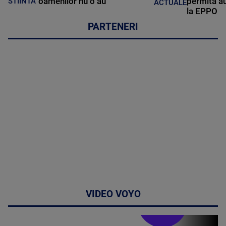
oamenilor nu o au
permită au
STIINTA
ACTUALE
la EPPO
PARTENERI
VIDEO VOYO