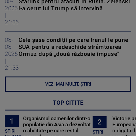
08-
Starlink pentru atacuri în Rusia. Zelenski
2026
i-a cerut lui Trump să intervină
|
21:36
08-
Cele șase condiții pe care Iranul le pune
08-
SUA pentru a redeschide strâmtoarea
2026
Ormuz după „două războaie impuse”
|
21:33
VEZI MAI MULTE ȘTIRI
TOP CITITE
Organismul oamenilor dintr-o
Victorie p
1
2
populație din Asia a dezvoltat
Europeană
o abilitate pe care restul
obligată d
STIRI
ȘTIRI