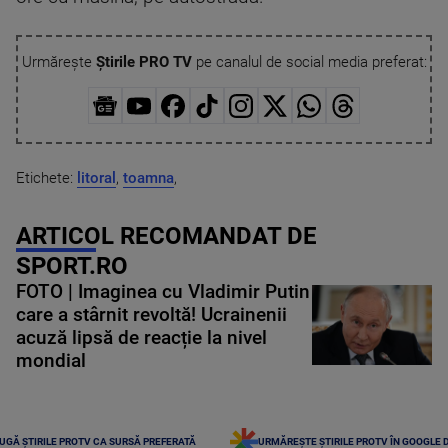
Urmărește
Știrile PRO TV
pe canalul de social media preferat:
Etichete:
litoral
,
toamna
,
ARTICOL RECOMANDAT DE
SPORT.RO
FOTO | Imaginea cu Vladimir Putin
care a stârnit revoltă! Ucrainenii
acuză lipsă de reacție la nivel
mondial
UGĂ ȘTIRILE PROTV CA SURSĂ PREFERATĂ
URMĂREȘTE ȘTIRILE PROTV ÎN GOOGLE 