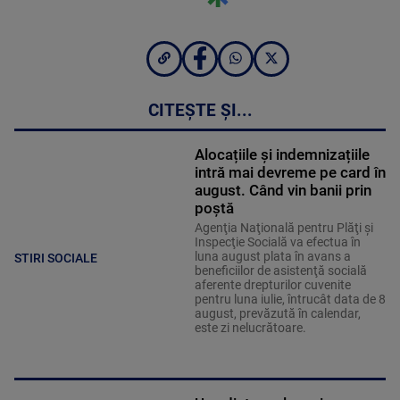
CITEȘTE ȘI...
Alocațiile și indemnizațiile
intră mai devreme pe card în
august. Când vin banii prin
poștă
Agenţia Naţională pentru Plăţi şi
Inspecţie Socială va efectua în
luna august plata în avans a
STIRI SOCIALE
beneficiilor de asistenţă socială
aferente drepturilor cuvenite
pentru luna iulie, întrucât data de 8
august, prevăzută în calendar,
este zi nelucrătoare.