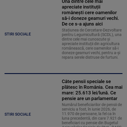
Una dintre cele mai
apreciate instituții
românești cere oamenilor
să-i doneze geamuri vechi.
De ce s-a ajuns aici
Stațiunea de Cercetare-Dezvoltare
STIRI SOCIALE
pentru Legumicultură (SCDL), una
dintre cele mai cunoscute și
apreciate instituții din agricultura
românească, cere oamenilor să-i
doneze geamuri vechi, pentru a-și
repara serele distruse de furtuni.
Câte pensii speciale se
plătesc în România. Cea mai
mare: 25.613 lei/lună. Ce
pensie are un parlamentar
Numărul beneficiarilor de pensii de
serviciu a fost, în iunie 2026, de
11.970 de persoane, la fel ca în
STIRI SOCIALE
luna precedentă, din care 7.921 de
beneficiari cu pensie din Bugetul