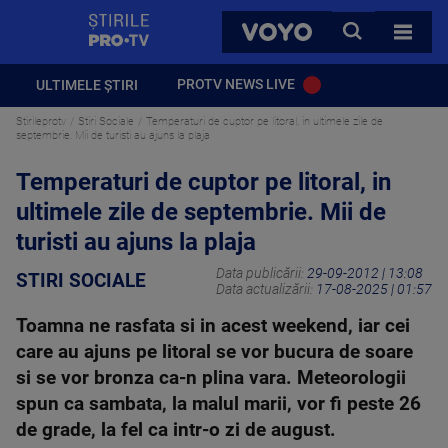
StirilePROTV
CAUTA
VOYO
TOATE 
PROTV NEWS LIVE
ULTIMELE ȘTIRI
Stirileprotv
Stiri Sociale
Temperaturi de cuptor pe litoral, in ultimele zile de
septembrie. Mii de turisti au ajuns la plaja
Temperaturi de cuptor pe litoral, in
ultimele zile de septembrie. Mii de
turisti au ajuns la plaja
Data publicării:
29-09-2012 | 13:08
STIRI SOCIALE
Data actualizării:
17-08-2025 | 01:57
Toamna ne rasfata si in acest weekend, iar cei
care au ajuns pe litoral se vor bucura de soare
si se vor bronza ca-n plina vara. Meteorologii
spun ca sambata, la malul marii, vor fi peste 26
de grade, la fel ca intr-o zi de august.