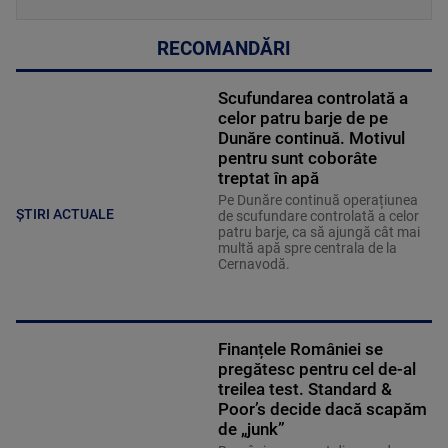
RECOMANDĂRI
Scufundarea controlată a
celor patru barje de pe
Dunăre continuă. Motivul
pentru sunt coborâte
treptat în apă
Pe Dunăre continuă operațiunea
ȘTIRI ACTUALE
de scufundare controlată a celor
patru barje, ca să ajungă cât mai
multă apă spre centrala de la
Cernavodă.
Finanțele României se
pregătesc pentru cel de-al
treilea test. Standard &
Poor’s decide dacă scapăm
de „junk”