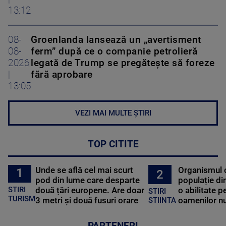
13:12
08-
Groenlanda lansează un „avertisment
08-
ferm” după ce o companie petrolieră
2026
legată de Trump se pregătește să foreze
|
fără aprobare
13:05
VEZI MAI MULTE ȘTIRI
TOP CITITE
Unde se află cel mai scurt
Organismul 
1
2
pod din lume care desparte
populație di
STIRI
două țări europene. Are doar
o abilitate p
STIRI
TURISM
3 metri și două fusuri orare
oamenilor nu
STIINTA