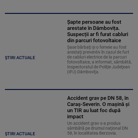
Șapte persoane au fost
arestate în Dâmbovița.
Suspecții ar fi furat cabluri
din parcuri fotovoltaice
Şase bărbaţi şi o femeie au fost
arestaţi preventiv în cazul de furt
de cabluri electrice de la parcuri
ȘTIRI ACTUALE
fotovoltaice, a informat, sâmbătă,
Inspectoratul de Poliţie Judeţean
(IPJ) Dâmboviţa.
Accident grav pe DN 58, în
Caraș-Severin. O mașină și
un TIR au luat foc după
impact
Un accident grav s-a produs
sâmbătă pe drumul naţional DN
58, în localitatea Berzovia.
ȘTIRI ACTUALE