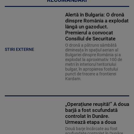
RECOMANDĂRI
Alertă în Bulgaria: O dronă
dinspre România a explodat
lângă un gazoduct.
Premierul a convocat
Consiliul de Securitate
O dronă a pătruns sâmbătă
STIRI EXTERNE
dimineața în spațiul aerian al
Bulgariei dinspre România și a
explodat la aproximativ 100 de
metri în interiorul teritoriului
bulgar, în apropierea fostului
punct de trecere a frontierei
Kardam.
„Operațiune reușită!” A doua
barjă a fost scufundată
controlat în Dunăre.
Urmează etapa a doua
Două barje încărcate au fost
scufundate controlat în Dunăre,