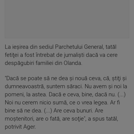
La ieşirea din sediul Parchetului General, tatăl
fetiţei a fost întrebat de jurnalişti dacă va cere
despăgubiri familiei din Olanda.
"Dacă se poate să ne dea şi nouă ceva, că, ştiţi şi
dumneavoastră, suntem săraci. Nu avem şi noi la
pomeni, la astea. Dacă e ceva, bine, dacă nu. (...)
Noi nu cerem nicio sumă, ce o vrea legea. Ar fi
bine să ne dea. (...) Are ceva bunuri. Are
moştenitori, are o fată, are soţie", a spus tatăl,
potrivit Ager.