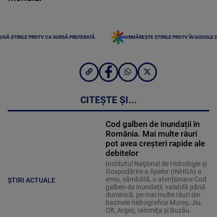
UGĂ ȘTIRILE PROTV CA SURSĂ PREFERATĂ
URMĂREȘTE ȘTIRILE PROTV ÎN GOOGLE 
CITEȘTE ȘI...
Cod galben de inundații în
România. Mai multe râuri
pot avea creșteri rapide ale
debitelor
Institutul Naţional de Hidrologie şi
Gospodărire a Apelor (INHGA) a
emis, sâmbătă, o atenţionare Cod
ȘTIRI ACTUALE
galben de inundaţii, valabilă până
duminică, pe mai multe râuri din
bazinele hidrografice Mureş, Jiu,
Olt, Argeş, Ialomiţa şi Buzău.