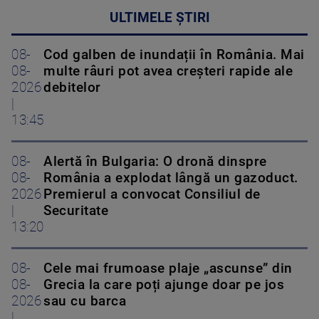
ULTIMELE ȘTIRI
08-
Cod galben de inundații în România. Mai
08-
multe râuri pot avea creșteri rapide ale
2026
debitelor
|
13:45
08-
Alertă în Bulgaria: O dronă dinspre
08-
România a explodat lângă un gazoduct.
2026
Premierul a convocat Consiliul de
|
Securitate
13:20
08-
Cele mai frumoase plaje „ascunse” din
08-
Grecia la care poți ajunge doar pe jos
2026
sau cu barca
|