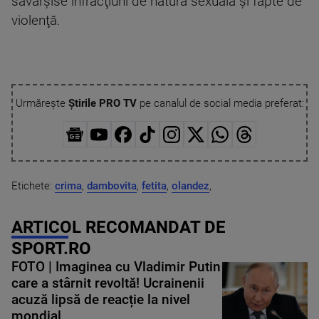
săvârşise infracţiuni de natură sexuală şi fapte de
violenţă.
Urmărește
Știrile PRO TV
pe canalul de social media preferat:
Etichete:
crima
,
dambovita
,
fetita
,
olandez
,
ARTICOL RECOMANDAT DE
SPORT.RO
FOTO | Imaginea cu Vladimir Putin
care a stârnit revoltă! Ucrainenii
acuză lipsă de reacție la nivel
mondial