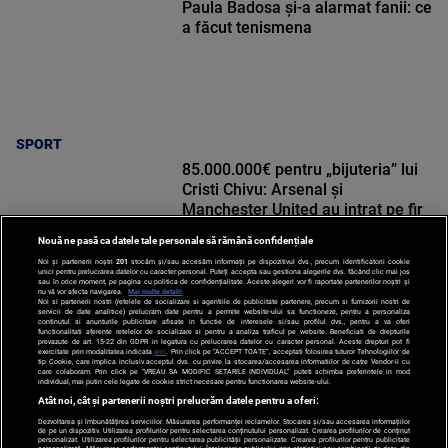
Paula Badosa și-a alarmat fanii: ce
a făcut tenismena
SPORT
85.000.000€ pentru „bijuteria” lui
Cristi Chivu: Arsenal și
Manchester United au intrat pe fir
Nouă ne pasă ca datele tale personale să rămână confidențiale
Noi și partenerii noștri
201
stocăm și/sau accesăm informații pe dispozitivul dvs., precum identificatorii cookie
unici pentru prelucrarea datelor cu caracter personal. Puteți accepta sau gestiona alegerile dvs. făcând clic mai jos
sau în orice moment, pe pagina cu politica de confidențialitate. Aceste alegeri vor fi raportate partenerilor noștri și
nu vă vor afecta navigarea.
Mai multe detalii
Noi si partenerii nostri (retelele de socializare si agentiile de publicitate partenere, precum si furnizorii nostri de
SPORT
servicii de date analitice) prelucram date pentru a permite website-ului sa functioneze, pentru a personaliza
continutul si anunturile publicitare afisate in functie de interesele si/sau profilul dvs., pentru a va oferi
functionalitati aferente retelelor de socializare si pentru a analiza traficul pe website. Beneficiati de drepturile
prevazute de art. 15-22 din GDPR in legatura cu prelucrarea datelor cu caracter personal. Aceste drepturi pot fi
exercitate prin modalitatea indicata
aici
. Prin click pe “ACCEPT TOATE”, acceptati folosirea tuturor Tehnologiilor de
tip Cookie, care implica inclusiv acceptul dvs. cu privire la stocarea/accesarea informatiilor de catre Vendor-ii cu
care colaboram. Prin click pe “VREAU SA MODIFIC SETARILE INDIVIDUAL” puteti schimba preferintele in mod
individual, mai putin cele legate de cookie strict necesare pentru functionarea website-ului.
Atât noi, cât și partenerii noștri prelucrăm datele pentru a oferi:
Dezvoltarea și îmbunătățirea serviciilor. Măsurarea performanței reclamelor. Stocarea și/sau accesarea informațiilor
de pe un dispozitiv. Utilizarea profilurilor pentru selectarea conținutului personalizat. Crearea profilurilor de conținut
personalizat. Utilizarea profilurilor pentru selectarea publicității personalizate. Crearea profilurilor pentru publicitate