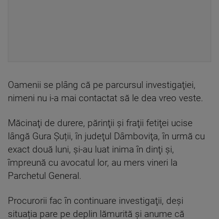
Oamenii se plâng că pe parcursul investigaţiei,
nimeni nu i-a mai contactat să le dea vreo veste.
Măcinaţi de durere, părinţii şi fraţii fetiţei ucise
lângă Gura Șuții, în judeţul Dâmboviţa, în urmă cu
exact două luni, şi-au luat inima în dinţi şi,
împreună cu avocatul lor, au mers vineri la
Parchetul General.
Procurorii fac în continuare investigaţii, deşi
situația pare pe deplin lămurită şi anume că