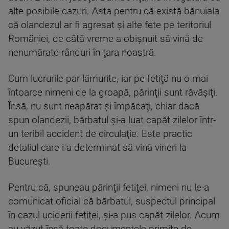
alte posibile cazuri. Asta pentru că există bănuiala
că olandezul ar fi agresat şi alte fete pe teritoriul
României, de câtă vreme a obişnuit să vină de
nenumărate rânduri în ţara noastră.
Cum lucrurile par lămurite, iar pe fetiţă nu o mai
întoarce nimeni de la groapă, părinţii sunt răvăşiţi.
Însă, nu sunt neapărat şi împăcaţi, chiar dacă
spun olandezii, bărbatul şi-a luat capăt zilelor într-
un teribil accident de circulaţie. Este practic
detaliul care i-a determinat să vină vineri la
Bucureşti.
Pentru că, spuneau părinţii fetiţei, nimeni nu le-a
comunicat oficial că bărbatul, suspectul principal
în cazul uciderii fetiţei, şi-a pus capăt zilelor. Acum