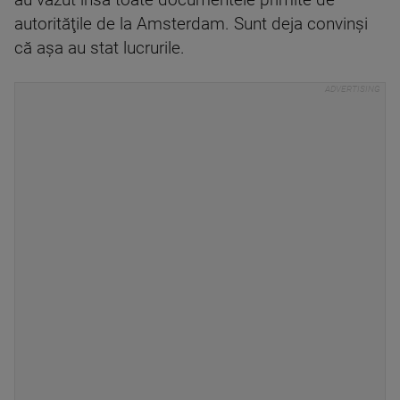
au văzut însă toate documentele primite de
autorităţile de la Amsterdam. Sunt deja convinşi
că aşa au stat lucrurile.