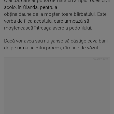
Olanda, care ar putea demara un amplu roces civil
acolo, în Olanda, pentru a
obţine daune de la moştenitoare bărbatului. Este
vorba de fiica acestuia, care urmează să
moştenească întreaga avere a pedofilului.
Dacă vor avea sau nu şanse să câştige ceva bani
de pe urma acestui proces, rămâne de văzut.