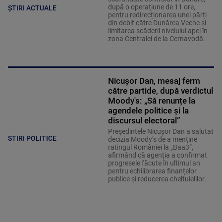
după o operațiune de 11 ore,
ȘTIRI ACTUALE
pentru redirecționarea unei părți
din debit către Dunărea Veche și
limitarea scăderii nivelului apei în
zona Centralei de la Cernavodă.
Nicușor Dan, mesaj ferm
către partide, după verdictul
Moody's: „Să renunțe la
agendele politice şi la
discursul electoral”
Președintele Nicușor Dan a salutat
STIRI POLITICE
decizia Moody’s de a menține
ratingul României la „Baa3”,
afirmând că agenția a confirmat
progresele făcute în ultimul an
pentru echilibrarea finanțelor
publice și reducerea cheltuielilor.