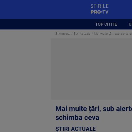
StirilePROTV
TOP CITITE
U
Stirileprotv
Știri Actuale
Mai multe țări, sub alerte
Mai multe țări, sub aler
schimba ceva
ȘTIRI ACTUALE