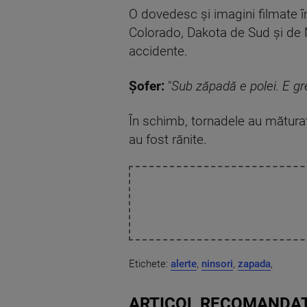
O dovedesc și imagini filmate 
Colorado, Dakota de Sud și de 
accidente.
Șofer:
"
Sub zăpadă e polei. E gr
În schimb, tornadele au măturat
au fost rănite.
Etichete:
alerte
,
ninsori
,
zapada
,
ARTICOL RECOMANDAT