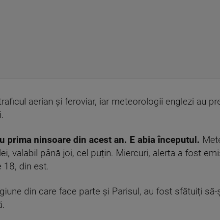
traficul aerian și feroviar, iar meteorologii englezi au pr
.
t cu prima ninsoare din acest an. E abia începutul.
Mete
i, valabil până joi, cel puțin. Miercuri, alerta a fost
e 18, din est.
giune din care face parte și Parisul, au fost sfătuiți să-
ă.