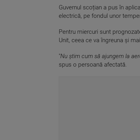
Guvernul scoțian a pus în aplic
electrică, pe fondul unor temper
Pentru miercuri sunt prognozate
Unit, ceea ce va îngreuna și mai
"
Nu știm cum să ajungem la aero
spus o persoană afectată.