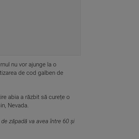
rnul nu vor ajunge la o
ertizarea de cod galben de
re abia a răzbit să curețe o
cin, Nevada.
 de zăpadă va avea între 60 și