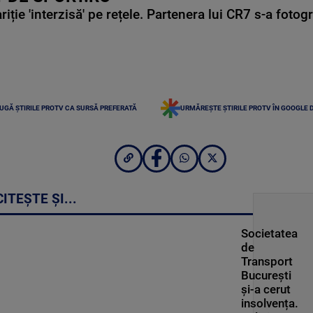
ie 'interzisă' pe rețele. Partenera lui CR7 s-a fotog
UGĂ ȘTIRILE PROTV CA SURSĂ PREFERATĂ
URMĂREȘTE ȘTIRILE PROTV ÎN GOOGLE 
CITEȘTE ȘI...
Societatea
de
Transport
București
și-a cerut
insolvența.