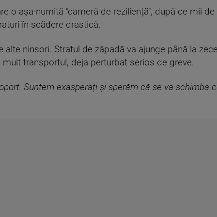
are o așa-numită "cameră de reziliență", după ce mii d
aturi în scădere drastică.
 alte ninsori. Stratul de zăpadă va ajunge până la zece
 mult transportul, deja perturbat serios de greve.
port. Suntem exasperați și sperăm că se va schimba ce