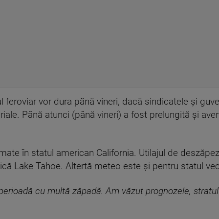
l feroviar vor dura până vineri, dacă sindicatele și guve
ariale. Până atunci (până vineri) a fost prelungită și av
ate în statul american California. Utilajul de deszăpezi
tică Lake Tahoe. Altertă meteo este și pentru statul ve
perioadă cu multă zăpadă. Am văzut prognozele, stratul