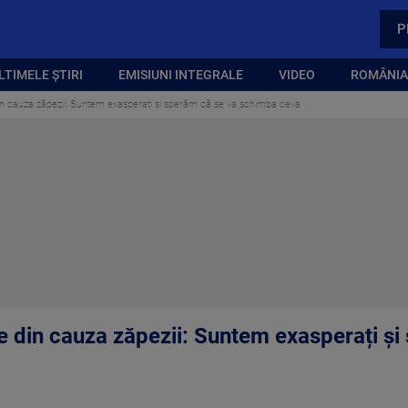
P
LTIMELE ȘTIRI
EMISIUNI INTEGRALE
VIDEO
ROMÂNIA,
 din cauza zăpezii: Suntem exasperați și sperăm că se va schimba ceva
te din cauza zăpezii: Suntem exasperați ș