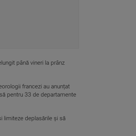
elungit până vineri la prânz
orologii francezi au anunțat
 emisă pentru 33 de departamente
și limiteze deplasările și să