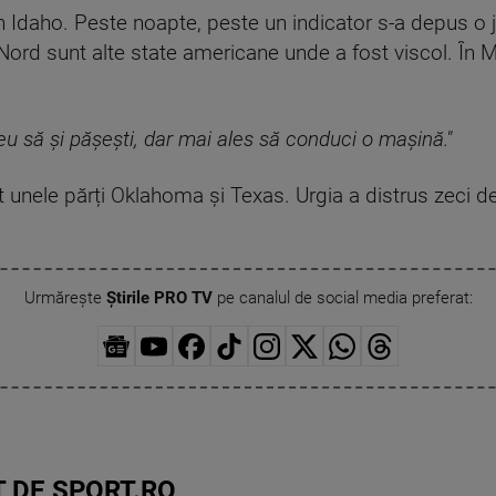
în Idaho. Peste noapte, peste un indicator s-a depus 
Nord sunt alte state americane unde a fost viscol. În 
eu să și pășești, dar mai ales să conduci o mașină."
 unele părți Oklahoma și Texas. Urgia a distrus zeci 
Urmărește
Știrile PRO TV
pe canalul de social media preferat:
 DE SPORT.RO