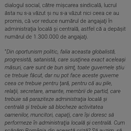
dialogul social, către mişcarea sindicală, lucrul
ăsta nu s-a văzut şi nu s-a văzut nici ceea ce au
promis, că vor reduce numărul de angajaţi în
administraţia locală şi centrală, astfel că a depăşit
numărul de 1.300.000 de angajaţi.
”
Din oportunism politic, falia aceasta globalistă,
progresistă, satanistă, care susţinea exact aceleaşi
măsuri, care sunt de bun simţ, toate guvernele ştiu
ce trebuie făcut, dar nu pot face aceste guverne
ceea ce trebuie pentru ţară, pentru că au pile,
relaţii, secretare, amante, membrii de partid, care
trebuie să paraziteze administraţia locală şi
centrală şi trebuie să blocheze activitatea
oamenilor, muncitori, capaţi, care îşi doresc să
performeze în administraţia locală şi centrală. Cum
scăpăm România din această criză? Să auzim, să