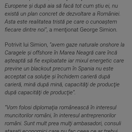
Europene şi după aia să facă tot cum ştiu ei, nu
există un plan concret de dezvoltare a României.
Asta este realitatea tristă pe care o cunoaştem
fiecare dintre noi”
, a menţionat George Simion.
Potrivit lui Simion,
”avem gaze naturale onshore la
Caragele şi offshore în Marea Neagră care încă
aşteaptă să fie exploatate iar mixul energetic care
previne un blackout precum în Spania nu este
acceptat ca soluţie şi închidem carieră după
carieră, mină după mină, capacităţi de producţie
după capacităţi de producţie”.
”Vom folosi diplomaţia românească în interesul
muncitorilor români, în interesul antreprenorilor
români. Sunt mult prea mulţi ambasadori, consuli
ataşaţi economici care nu fac ceea ce ar trebui.