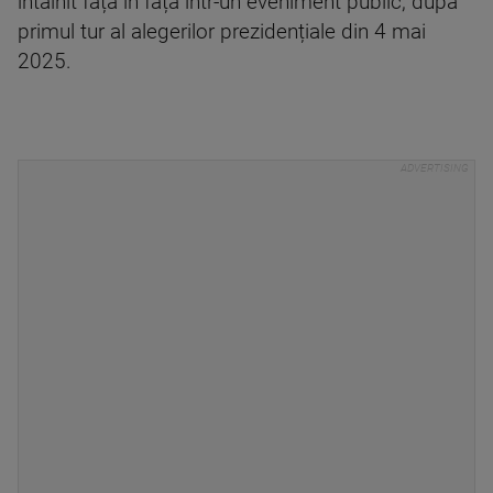
întâlnit față în față într-un eveniment public, după
primul tur al alegerilor prezidențiale din 4 mai
2025.