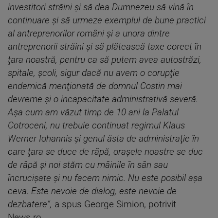
investitori străini şi să dea Dumnezeu să vină în
continuare şi să urmeze exemplul de bune practici
al antreprenorilor români şi a unora dintre
antreprenorii străini şi să plătească taxe corect în
ţara noastră, pentru ca să putem avea autostrăzi,
spitale, şcoli, sigur dacă nu avem o corupţie
endemică menţionată de domnul Costin mai
devreme şi o incapacitate administrativă severă.
Aşa cum am văzut timp de 10 ani la Palatul
Cotroceni, nu trebuie continuat regimul Klaus
Werner Iohannis şi genul ăsta de administraţie în
care ţara se duce de râpă, oraşele noastre se duc
de râpă şi noi stăm cu mâinile în sân sau
încrucişate şi nu facem nimic. Nu este posibil aşa
ceva. Este nevoie de dialog, este nevoie de
dezbatere”,
a spus George Simion, potrivit
News.ro.