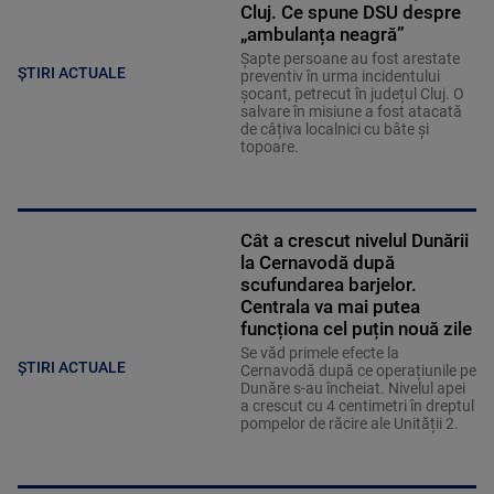
Cluj. Ce spune DSU despre
„ambulanța neagră”
Șapte persoane au fost arestate
ȘTIRI ACTUALE
preventiv în urma incidentului
șocant, petrecut în județul Cluj. O
salvare în misiune a fost atacată
de câțiva localnici cu bâte și
topoare.
Cât a crescut nivelul Dunării
la Cernavodă după
scufundarea barjelor.
Centrala va mai putea
funcționa cel puțin nouă zile
Se văd primele efecte la
ȘTIRI ACTUALE
Cernavodă după ce operațiunile pe
Dunăre s-au încheiat. Nivelul apei
a crescut cu 4 centimetri în dreptul
pompelor de răcire ale Unității 2.