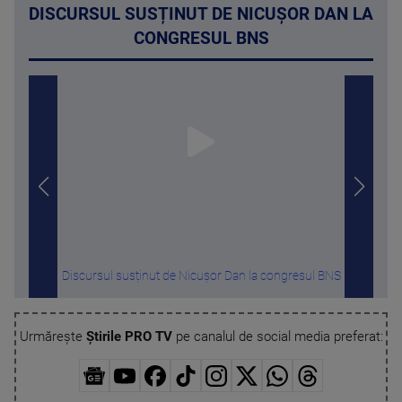
DISCURSUL SUSȚINUT DE NICUȘOR DAN LA
CONGRESUL BNS
Discursul susținut de Nicușor Dan la congresul BNS
P
Urmărește
Știrile PRO TV
pe canalul de social media preferat: