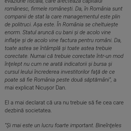
evaziune fiscală, care afectează capitalul
românesc, firmele româneşti. Da, în România sunt
companii de stat la care managementul este plin
de politruci. Aşa este. În România se cheltuieşte
enorm. Statul aruncă cu bani şi de acolo vine
inflaţie şi de acolo vine factura pentru români. Da,
toate astea se întâmplă şi toate astea trebuie
corectate. Numai că trebuie corectate într-un mod
înţelept nu cum ne arată indicatorii şi bursa şi
cursul leului încrederea investitorilor faţă de ce
poate să fie România peste două săptămâni”,
a
mai explicat Nicuşor Dan.
El a mai declarat că ura nu trebuie să fie cea care
dezbină societatea.
”Şi mai este un lucru foarte important. Bineînţeles