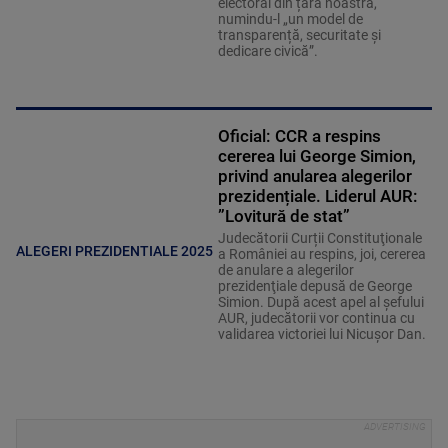
electoral din țara noastră,
numindu-l „un model de
transparență, securitate și
dedicare civică”.
Oficial: CCR a respins
cererea lui George Simion,
privind anularea alegerilor
prezidențiale. Liderul AUR:
”Lovitură de stat”
Judecătorii Curții Constituţionale
ALEGERI PREZIDENTIALE 2025
a României au respins, joi, cererea
de anulare a alegerilor
prezidenţiale depusă de George
Simion. După acest apel al șefului
AUR, judecătorii vor continua cu
validarea victoriei lui Nicușor Dan.