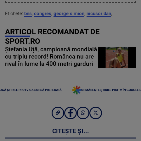
Etichete:
bns
,
congres
,
george simion
,
nicusor dan
,
ARTICOL RECOMANDAT DE
SPORT.RO
Ștefania Uță, campioană mondială
cu triplu record! Românca nu are
rival în lume la 400 metri garduri
UGĂ ȘTIRILE PROTV CA SURSĂ PREFERATĂ
URMĂREȘTE ȘTIRILE PROTV ÎN GOOGLE 
CITEȘTE ȘI...