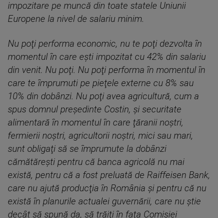
impozitare pe muncă din toate statele Uniunii
Europene la nivel de salariu minim.
Nu poţi performa economic, nu te poţi dezvolta în
momentul în care eşti impozitat cu 42% din salariu
din venit. Nu poţi. Nu poţi performa în momentul în
care te împrumuti pe pieţele externe cu 8% sau
10% din dobânzi. Nu poţi avea agricultură, cum a
spus domnul preşedinte Costin, şi securitate
alimentară în momentul în care ţăranii noştri,
fermierii noştri, agricultorii noştri, mici sau mari,
sunt obligaţi să se împrumute la dobânzi
cămătăreşti pentru că banca agricolă nu mai
există, pentru că a fost preluată de Raiffeisen Bank,
care nu ajută producţia în România şi pentru că nu
există în planurile actualei guvernării, care nu ştie
decât să spună da, să trăiţi în faţa Comisiei