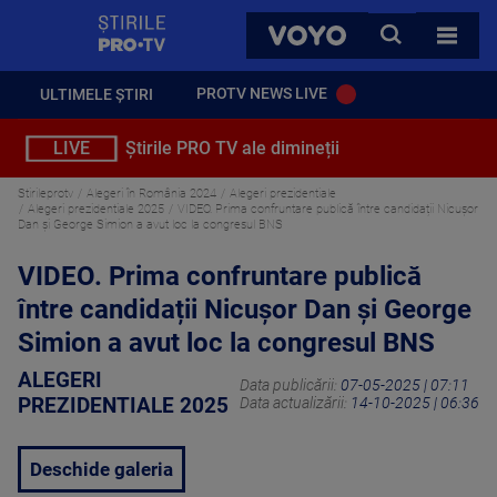
StirilePROTV
CAUTA
VOYO
TOATE 
PROTV NEWS LIVE
ULTIMELE ȘTIRI
LIVE
Știrile PRO TV ale dimineții
Stirileprotv
Alegeri în România 2024
Alegeri prezidentiale
Alegeri prezidentiale 2025
VIDEO. Prima confruntare publică între candidații Nicușor
Dan și George Simion a avut loc la congresul BNS
VIDEO. Prima confruntare publică
între candidații Nicușor Dan și George
Simion a avut loc la congresul BNS
ALEGERI
Data publicării:
07-05-2025 | 07:11
PREZIDENTIALE 2025
Data actualizării:
14-10-2025 | 06:36
Deschide galeria