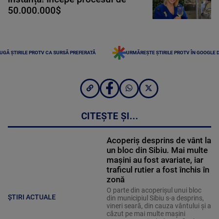
50.000.000$
UGĂ ȘTIRILE PROTV CA SURSĂ PREFERATĂ
URMĂREȘTE ȘTIRILE PROTV ÎN GOOGLE 
CITEȘTE ȘI...
Acoperiş desprins de vânt la
un bloc din Sibiu. Mai multe
maşini au fost avariate, iar
traficul rutier a fost închis în
zonă
O parte din acoperişul unui bloc
ȘTIRI ACTUALE
din municipiul Sibiu s-a desprins,
vineri seară, din cauza vântului şi a
căzut pe mai multe maşini