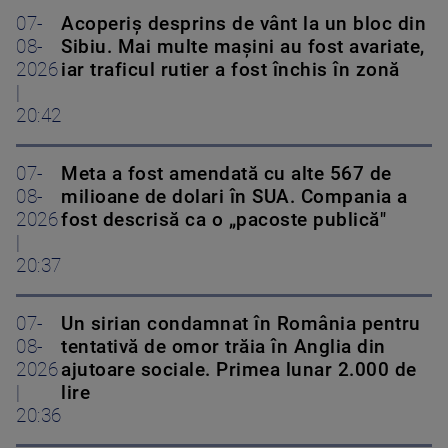
07-
Acoperiş desprins de vânt la un bloc din
08-
Sibiu. Mai multe maşini au fost avariate,
2026
iar traficul rutier a fost închis în zonă
|
20:42
07-
Meta a fost amendată cu alte 567 de
08-
milioane de dolari în SUA. Compania a
2026
fost descrisă ca o „pacoste publică"
|
20:37
07-
Un sirian condamnat în România pentru
08-
tentativă de omor trăia în Anglia din
2026
ajutoare sociale. Primea lunar 2.000 de
|
lire
20:36