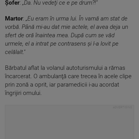
Șofer
:
„Da. Nu vedeţi ce e pe drum?!"
Martor
:
„Eu eram în urma lui. În vamă am stat de
vorbă. Până mi-au dat mie actele, el avea deja un
sfert de oră înaintea mea. După cum se văd
urmele, el a intrat pe contrasens şi l-a lovit pe
celălalt."
Bărbatul aflat la volanul autoturismului a rămas
încarcerat. O ambulanţă care trecea în acele clipe
prin zonă a oprit, iar paramedicii i-au acordat
îngrijiri omului.