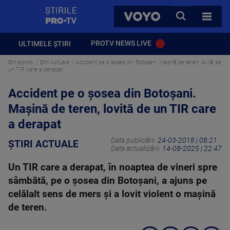
StirilePROTV
CAUTA
VOYO
TOATE 
PROTV NEWS LIVE
ULTIMELE ȘTIRI
Stirileprotv
Știri Actuale
Accident pe o șosea din Botoșani. Mașină de teren, lovită de
un TIR care a derapat
Accident pe o șosea din Botoșani.
Mașină de teren, lovită de un TIR care
a derapat
Data publicării:
24-03-2018 | 08:21
ȘTIRI ACTUALE
Data actualizării:
14-08-2025 | 22:47
Un TIR care a derapat, în noaptea de vineri spre
sâmbătă, pe o şosea din Botoşani, a ajuns pe
celălalt sens de mers şi a lovit violent o maşină
de teren.