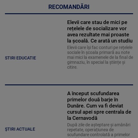
RECOMANDĂRI
Elevii care stau de mici pe
rețelele de socializare vor
avea rezultate mai proaste
la școală. Ce arată un studiu
Elevii care îşi fac conturi pe rețelele
sociale în școala primară au note
mai mici la examenele de la final de
STIRI EDUCATIE
gimnaziu, în special la științe și
citire.
A început scufundarea
primelor două barje în
Dunăre. Cum va fi deviat
cursul apei spre centrala de
la Cernavodă
După zile de așteptare și amânări
ȘTIRI ACTUALE
repetate, operațiunea de
scufundare controlată a primelor