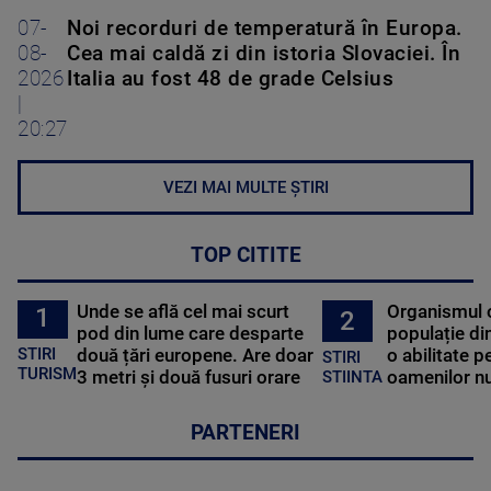
07-
Noi recorduri de temperatură în Europa.
08-
Cea mai caldă zi din istoria Slovaciei. În
2026
Italia au fost 48 de grade Celsius
|
20:27
VEZI MAI MULTE ȘTIRI
TOP CITITE
Unde se află cel mai scurt
Organismul 
1
2
pod din lume care desparte
populație di
STIRI
două țări europene. Are doar
o abilitate p
STIRI
TURISM
3 metri și două fusuri orare
oamenilor nu
STIINTA
PARTENERI