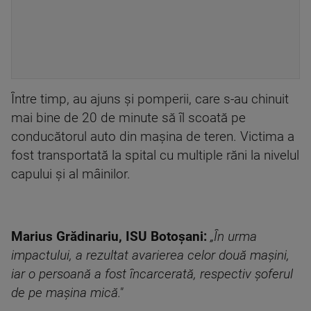
Între timp, au ajuns şi pomperii, care s-au chinuit
mai bine de 20 de minute să îl scoată pe
conducătorul auto din maşina de teren. Victima a
fost transportată la spital cu multiple răni la nivelul
capului şi al mâinilor.
Marius Grădinariu, ISU Botoşani:
„În urma
impactului, a rezultat avarierea celor două maşini,
iar o persoană a fost încarcerată, respectiv şoferul
de pe maşina mică."