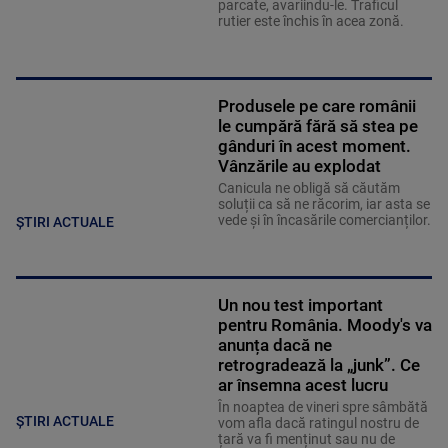
parcate, avariindu-le. Traficul
rutier este închis în acea zonă.
Produsele pe care românii
le cumpără fără să stea pe
gânduri în acest moment.
Vânzările au explodat
Canicula ne obligă să căutăm
soluții ca să ne răcorim, iar asta se
vede și în încasările comercianților.
ȘTIRI ACTUALE
Un nou test important
pentru România. Moody's va
anunța dacă ne
retrogradează la „junk”. Ce
ar însemna acest lucru
În noaptea de vineri spre sâmbătă
ȘTIRI ACTUALE
vom afla dacă ratingul nostru de
țară va fi menținut sau nu de