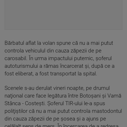
Bărbatul aflat la volan spune că nu a mai putut
controla vehiculul din cauza zăpezii de pe
carosabil. În urma impactului puternic, şoferul
autoturismului a rămas încarcerat şi, după ce a
fost eliberat, a fost transportat la spital.
Scenele s-au derulat vineri noapte, pe drumul
naţional care face legătura între Botoşani şi Vamă
Stânca - Costeşti. Şoferul TIR-ului le-a spus
poliţiştilor că nu a mai putut controla mastodontul
din cauza zăpezii de pe şosea şi a ajuns pe
celălalt sens de mers. În încercarea de a redresa