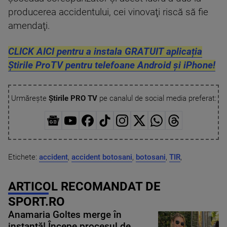
producerea accidentului, cei vinovaţi riscă să fie
amendaţi.
CLICK AICI pentru a instala GRATUIT aplicația
Știrile ProTV pentru telefoane Android și iPhone!
Urmărește
Știrile PRO TV
pe canalul de social media preferat:
Etichete:
accident
,
accident botosani
,
botosani
,
TIR
,
ARTICOL RECOMANDAT DE
SPORT.RO
Anamaria Goltes merge în
instanță! Începe procesul de