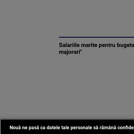
Salariile marite pentru bugeta
majorari"
Nouă ne pasă ca datele tale personale să rămână confide