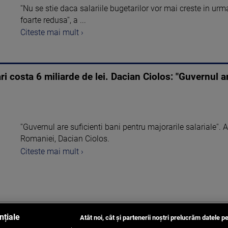
''Nu se stie daca salariile bugetarilor vor mai creste in urm
foarte redusa'', a ...
Citeste mai mult ›
ri costa 6 miliarde de lei. Dacian Ciolos: "Guvernul a
''Guvernul are suficienti bani pentru majorarile salariale''. 
Romaniei, Dacian Ciolos.
Citeste mai mult ›
nțiale
Atât noi, cât și partenerii noștri prelucrăm datele pe
1