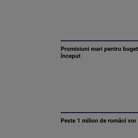
Promisiuni mari pentru bugeta
început
Peste 1 milion de români vor a