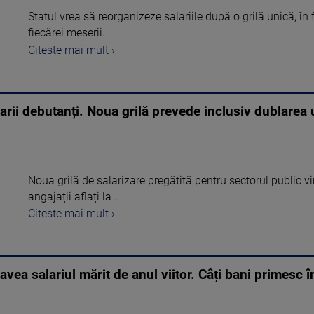
Statul vrea să reorganizeze salariile după o grilă unică, în 
fiecărei meserii.
Citeste mai mult ›
rii debutanți. Noua grilă prevede inclusiv dublarea u
Noua grilă de salarizare pregătită pentru sectorul public 
angajații aflați la ...
Citeste mai mult ›
vea salariul mărit de anul viitor. Câți bani primesc î