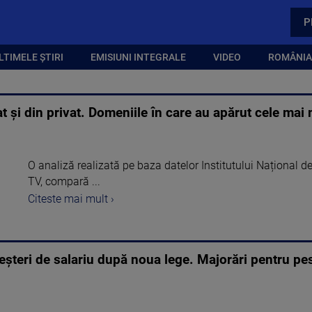
P
LTIMELE ȘTIRI
EMISIUNI INTEGRALE
VIDEO
ROMÂNIA,
at și din privat. Domeniile în care au apărut cele mai 
O analiză realizată pe baza datelor Institutului Național de 
TV, compară ...
Citeste mai mult ›
eșteri de salariu după noua lege. Majorări pentru pes