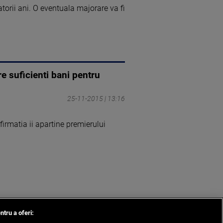
atorii ani. O eventuala majorare va fi
re suficienti bani pentru
25-11-2015 | 13:16
Afirmatia ii apartine premierului
ntru a oferi: