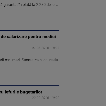
ă garantat în plată la 2.230 de lei a
 de salarizare pentru medici
01-08-2016 | 18:27
rii mai mari. Sanatatea si educatia
u lefurile bugetarilor
22-02-2016 | 19:02