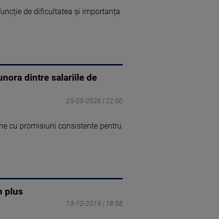
funcție de dificultatea și importanța
nora dintre salariile de
25-05-2026 | 22:50
vine cu promisiuni consistente pentru
n plus
13-12-2019 | 18:58