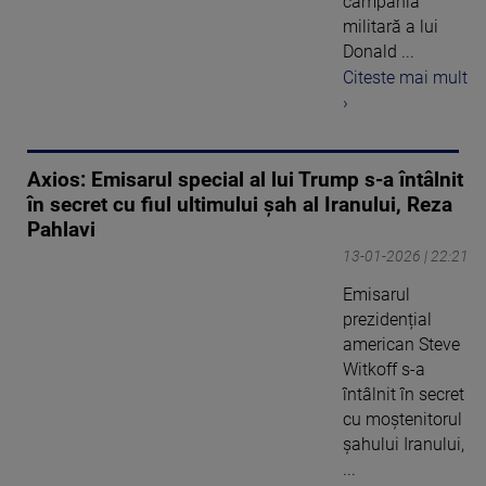
campania
militară a lui
Donald ...
Citeste mai mult
›
Axios: Emisarul special al lui Trump s-a întâlnit
în secret cu fiul ultimului șah al Iranului, Reza
Pahlavi
13-01-2026 | 22:21
Emisarul
prezidențial
american Steve
Witkoff s-a
întâlnit în secret
cu moștenitorul
șahului Iranului,
...