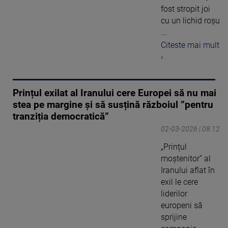
fost stropit joi
cu un lichid roşu
...
Citeste mai mult
›
Prințul exilat al Iranului cere Europei să nu mai
stea pe margine și să susțină războiul ”pentru
tranziția democratică”
02-03-2026 | 08:12
„Prințul
moștenitor” al
Iranului aflat în
exil le cere
liderilor
europeni să
sprijine