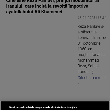
Cine este Reza Pahlavi, prințul moștenitor al
Iranului, care incită la revoltă împotriva
ayatollahului Ali Khamenei
18-06-2025 | 15:31
Reza Pahlavi s-
a născut la
Teheran, Iran, pe
31 octombrie
1960, ca
moștenitor al lui
Mohammad
Reza, Șah al
Iranului și ...
Citeste mai mult
›
Nouă ne pasă ca datele tale personale să rămână confidențiale