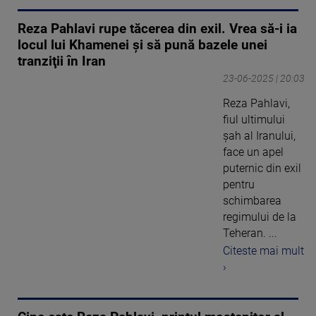
Reza Pahlavi rupe tăcerea din exil. Vrea să-i ia
locul lui Khamenei şi să pună bazele unei
tranziţii în Iran
23-06-2025 | 20:03
Reza Pahlavi,
fiul ultimului
șah al Iranului,
face un apel
puternic din exil
pentru
schimbarea
regimului de la
Teheran. ...
Citeste mai mult
›