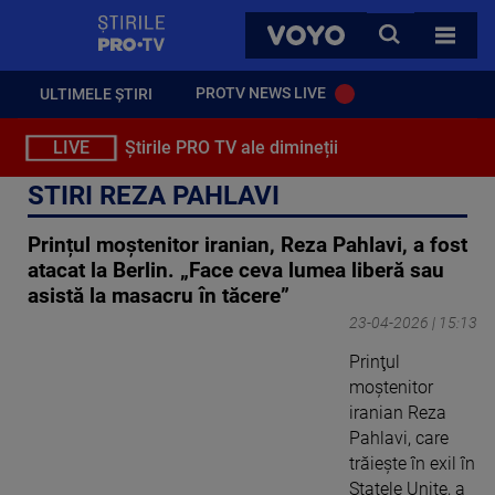
StirilePROTV
CAUTA
VOYO
TOATE 
PROTV NEWS LIVE
ULTIMELE ȘTIRI
LIVE
Știrile PRO TV ale dimineții
STIRI REZA PAHLAVI
Prințul moștenitor iranian, Reza Pahlavi, a fost
atacat la Berlin. „Face ceva lumea liberă sau
asistă la masacru în tăcere”
23-04-2026 | 15:13
Prinţul
moştenitor
iranian Reza
Pahlavi, care
trăieşte în exil în
Statele Unite, a