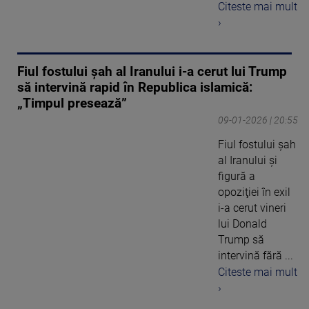
Citeste mai mult
›
Fiul fostului șah al Iranului i-a cerut lui Trump
să intervină rapid în Republica islamică:
„Timpul presează”
09-01-2026 | 20:55
Fiul fostului şah
al Iranului şi
figură a
opoziţiei în exil
i-a cerut vineri
lui Donald
Trump să
intervină fără ...
Citeste mai mult
›