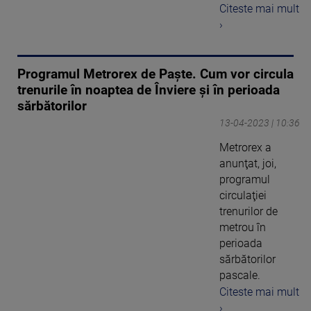
Citeste mai mult
›
Programul Metrorex de Paște. Cum vor circula
trenurile în noaptea de Înviere şi în perioada
sărbătorilor
13-04-2023 | 10:36
Metrorex a
anunţat, joi,
programul
circulaţiei
trenurilor de
metrou în
perioada
sărbătorilor
pascale.
Citeste mai mult
›