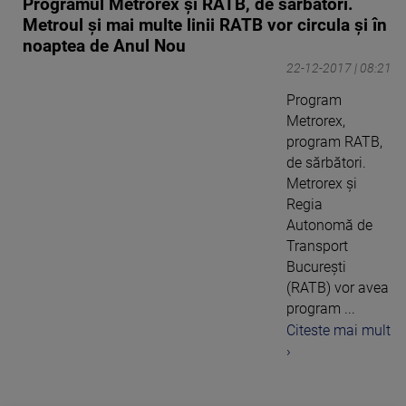
Programul Metrorex și RATB, de sărbători.
Metroul și mai multe linii RATB vor circula și în
noaptea de Anul Nou
22-12-2017 | 08:21
Program
Metrorex,
program RATB,
de sărbători.
Metrorex şi
Regia
Autonomă de
Transport
Bucureşti
(RATB) vor avea
program ...
Citeste mai mult
›