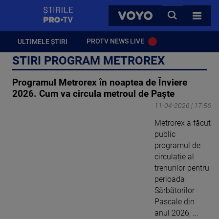
StirilePROTV
CAUTA
VOYO
TOATE 
PROTV NEWS LIVE
ULTIMELE ȘTIRI
STIRI PROGRAM METROREX
Programul Metrorex în noaptea de Înviere
2026. Cum va circula metroul de Paște
11-04-2026 | 17:56
Metrorex a făcut
public
programul de
circulație al
trenurilor pentru
perioada
Sărbătorilor
Pascale din
anul 2026, ...