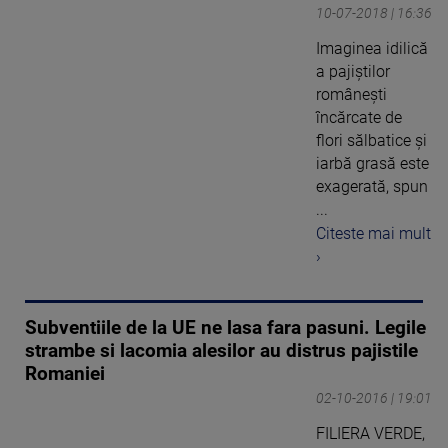
10-07-2018 | 16:36
Imaginea idilică
a pajiştilor
româneşti
încărcate de
flori sălbatice şi
iarbă grasă este
exagerată, spun
...
Citeste mai mult
›
Subventiile de la UE ne lasa fara pasuni. Legile
strambe si lacomia alesilor au distrus pajistile
Romaniei
02-10-2016 | 19:01
FILIERA VERDE,