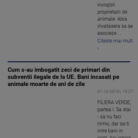
invrajbit
proprietarii de
animale. Abia
invatasera sa se
asocieze ...
Citeste mai mult
›
Cum s-au imbogatit zeci de primari din
subventii ilegale de la UE. Bani incasati pe
animale moarte de ani de zile
01-10-2016 | 19:27
FILIERA VERDE,
partea I. Sa stai
- sa nu faci
nimic, dar sa-ti
intre bani in
cont. Ani intregi,