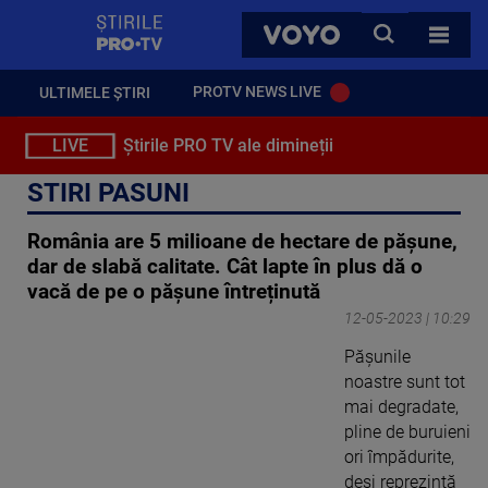
StirilePROTV
CAUTA
VOYO
TOATE 
PROTV NEWS LIVE
ULTIMELE ȘTIRI
LIVE
Știrile PRO TV ale dimineții
STIRI PASUNI
România are 5 milioane de hectare de pășune,
dar de slabă calitate. Cât lapte în plus dă o
vacă de pe o pășune întreținută
12-05-2023 | 10:29
Pășunile
noastre sunt tot
mai degradate,
pline de buruieni
ori împădurite,
deși reprezintă