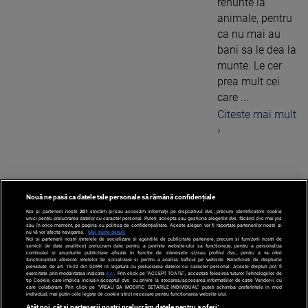
renunte la
animale, pentru
ca nu mai au
bani sa le dea la
munte. Le cer
prea mult cei
care ...
Citeste mai mult
›
Nouă ne pasă ca datele tale personale să rămână confidențiale
1
Noi și partenerii noștri
201
stocăm și/sau accesăm informații pe dispozitivul dvs., precum identificatorii cookie
unici pentru prelucrarea datelor cu caracter personal. Puteți accepta sau gestiona alegerile dvs. făcând clic mai jos
sau în orice moment, pe pagina cu politica de confidențialitate. Aceste alegeri vor fi raportate partenerilor noștri și
nu vă vor afecta navigarea.
Mai multe detalii
Noi si partenerii nostri (retelele de socializare si agentiile de publicitate partenere, precum si furnizorii nostri de
servicii de date analitice) prelucram date pentru a permite website-ului sa functioneze, pentru a personaliza
continutul si anunturile publicitare afisate in functie de interesele si/sau profilul dvs., pentru a va oferi
functionalitati aferente retelelor de socializare si pentru a analiza traficul pe website. Beneficiati de drepturile
prevazute de art. 15-22 din GDPR in legatura cu prelucrarea datelor cu caracter personal. Aceste drepturi pot fi
exercitate prin modalitatea indicata
aici
. Prin click pe “ACCEPT TOATE”, acceptati folosirea tuturor Tehnologiilor de
tip Cookie, care implica inclusiv acceptul dvs. cu privire la stocarea/accesarea informatiilor de catre Vendor-ii cu
care colaboram. Prin click pe “VREAU SA MODIFIC SETARILE INDIVIDUAL” puteti schimba preferintele in mod
individual, mai putin cele legate de cookie strict necesare pentru functionarea website-ului.
Atât noi, cât și partenerii noștri prelucrăm datele pentru a oferi: