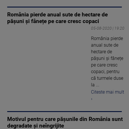
România pierde anual sute de hectare de
pășuni și fânețe pe care cresc copaci
05-08-2020 | 19:20
România pierde
anual sute de
hectare de
pășuni și fânețe
pe care cresc
copaci, pentru
că turmele duse
la ...
Citeste mai mult
›
Motivul pentru care pășunile din România sunt
degradate și neîngrijite