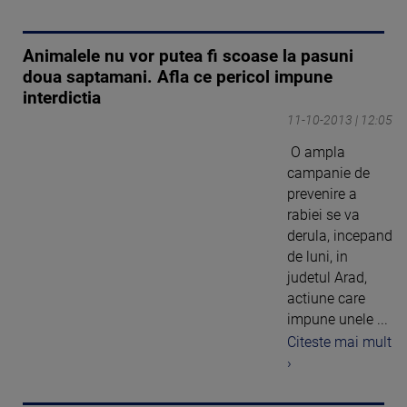
Animalele nu vor putea fi scoase la pasuni
doua saptamani. Afla ce pericol impune
interdictia
11-10-2013 | 12:05
O ampla
campanie de
prevenire a
rabiei se va
derula, incepand
de luni, in
judetul Arad,
actiune care
impune unele ...
Citeste mai mult
›