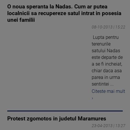
O noua speranta la Nadas. Cum ar putea
localnicii sa recupereze satul intrat in posesia
unei familii
08-10-2013 | 15:22
Lupta pentru
terenurile
satului Nadas
este departe de
a se fi incheiat,
chiar daca asa
parea in urma
sentintei ...
Citeste mai mult
›
Protest zgomotos in judetul Maramures
23-04-2013 | 13:27