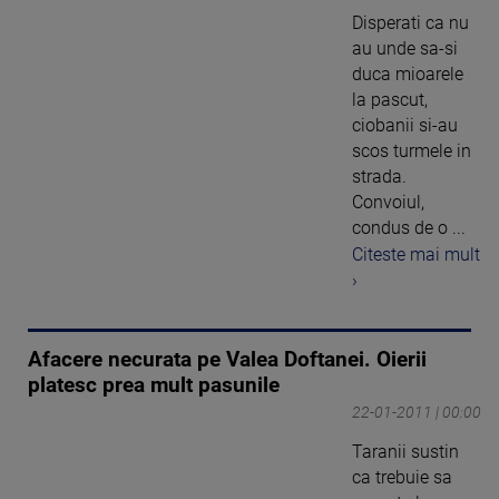
Disperati ca nu
au unde sa-si
duca mioarele
la pascut,
ciobanii si-au
scos turmele in
strada.
Convoiul,
condus de o ...
Citeste mai mult
›
Afacere necurata pe Valea Doftanei. Oierii
platesc prea mult pasunile
22-01-2011 | 00:00
Taranii sustin
ca trebuie sa