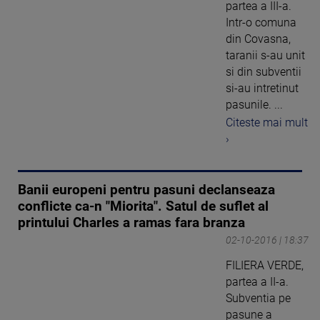
partea a III-a.
Intr-o comuna
din Covasna,
taranii s-au unit
si din subventii
si-au intretinut
pasunile. ...
Citeste mai mult
›
Banii europeni pentru pasuni declanseaza
conflicte ca-n "Miorita". Satul de suflet al
printului Charles a ramas fara branza
02-10-2016 | 18:37
FILIERA VERDE,
partea a II-a.
Subventia pe
pasune a