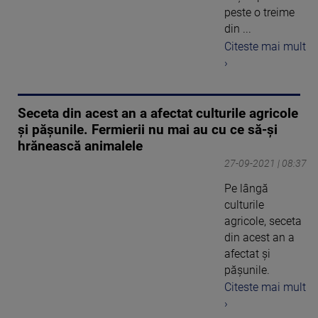
peste o treime
din ...
Citeste mai mult
›
Seceta din acest an a afectat culturile agricole
și pășunile. Fermierii nu mai au cu ce să-și
hrănească animalele
27-09-2021 | 08:37
Pe lângă
culturile
agricole, seceta
din acest an a
afectat și
păşunile.
Citeste mai mult
›