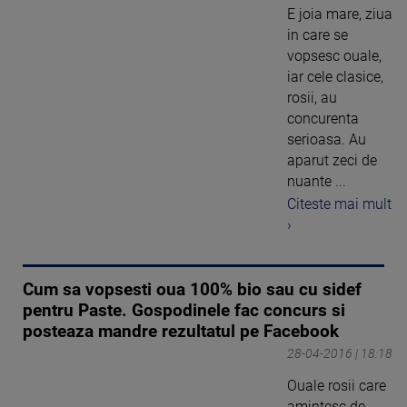
E joia mare, ziua
in care se
vopsesc ouale,
iar cele clasice,
rosii, au
concurenta
serioasa. Au
aparut zeci de
nuante ...
Citeste mai mult
›
Cum sa vopsesti oua 100% bio sau cu sidef
pentru Paste. Gospodinele fac concurs si
posteaza mandre rezultatul pe Facebook
28-04-2016 | 18:18
Ouale rosii care
amintesc de