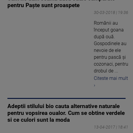
pentru Paște sunt proaspete
30-03-2018 | 19:36
Românii au
început goana
după ouă.
Gospodinele au
nevoie de ele
pentru pască şi
cozonaci, pentru
drobul de ...
Citeste mai mult
›
Adeptii stilului bio cauta alternative naturale
pentru vopsirea oualor. Cum se obtine verdele
si ce culori sunt la moda
13-04-2017 | 18:41