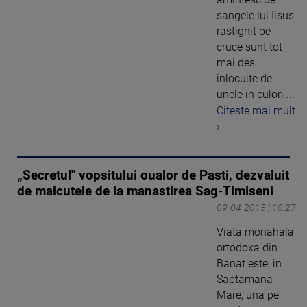
sangele lui Iisus
rastignit pe
cruce sunt tot
mai des
inlocuite de
unele in culori ...
Citeste mai mult
›
„Secretul" vopsitului oualor de Pasti, dezvaluit
de maicutele de la manastirea Sag-Timiseni
09-04-2015 | 10:27
Viata monahala
ortodoxa din
Banat este, in
Saptamana
Mare, una pe