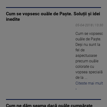
Cum se vopsesc ouăle de Paște. Soluții și idei
inedite
05-04-2018 | 13:30
Cum se vopsesc
ouăle de Paște.
Deşi nu sunt la
fel de
aspectuoase
precum ouăle
colorate cu
vopsea specială
de la ...
Citeste mai mult
›
Cum ne dăm seama dacă ouăle cumpărate