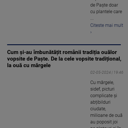
de Paște doar
cu plantele care
...
Citeste mai mult
›
Cum și-au îmbunătățit românii tradiția ouălor
vopsite de Paște. De la cele vopsite tradițional,
la ouă cu mărgele
02-05-2024 | 19:46
Cu mărgele,
sidef, picturi
complicate și
abțibilduri
ciudate,
milioane de ouă
au poposit joi