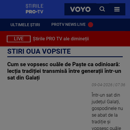
StirilePROTV
CAUTA
VOYO
TOATE 
PROTV NEWS LIVE
ULTIMELE ȘTIRI
LIVE
Știrile PRO TV ale dimineții
STIRI OUA VOPSITE
Cum se vopsesc ouăle de Paște ca odinioară:
lecția tradiției transmisă între generații într-un
sat din Galați
09-04-2026 | 07:36
Într-un sat din
județul Galați,
gospodinele nu
se abat de la
tradiție și
vopsesc ouăle