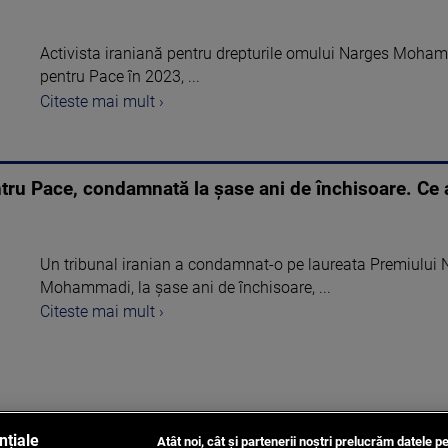
Activista iraniană pentru drepturile omului Narges Moham
pentru Pace în 2023, ...
Citeste mai mult ›
tru Pace, condamnată la șase ani de închisoare. Ce a
Un tribunal iranian a condamnat-o pe laureata Premiului 
Mohammadi, la şase ani de închisoare, ...
Citeste mai mult ›
nțiale
Atât noi, cât și partenerii noștri prelucrăm datele pe
1