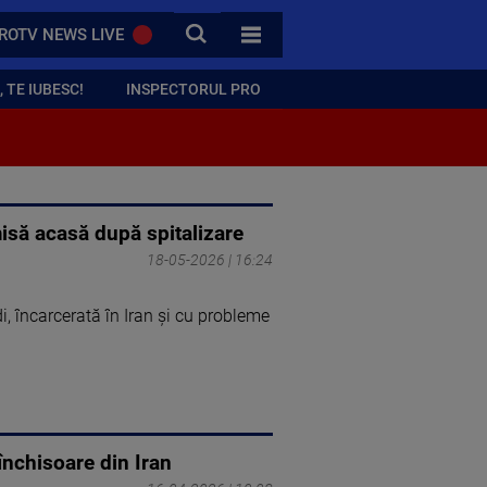
CAUTA
ROTV NEWS LIVE
TOATE CATEGORIILE
 TE IUBESC!
INSPECTORUL PRO
isă acasă după spitalizare
18-05-2026 | 16:24
încarcerată în Iran şi cu probleme
închisoare din Iran