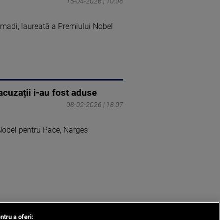
16-04-2026 | 10:08
madi, laureată a Premiului Nobel
cuzații i-au fost aduse
08-02-2026 | 18:07
Nobel pentru Pace, Narges
ntru a oferi: