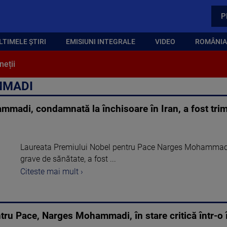
P
LTIMELE ȘTIRI
EMISIUNI INTEGRALE
VIDEO
ROMÂNIA,
neții
MMADI
madi, condamnată la închisoare în Iran, a fost trim
Laureata Premiului Nobel pentru Pace Narges Mohammadi, 
grave de sănătate, a fost ...
Citeste mai mult ›
tru Pace, Narges Mohammadi, în stare critică într-o 