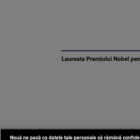
Laureata Premiului Nobel pen
Nouă ne pasă ca datele tale personale să rămână confide