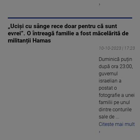
›
„Uciși cu sânge rece doar pentru că sunt
evrei”. O întreagă familie a fost măcelărită de
militanții Hamas
10-10-2023 | 17:23
Duminică puțin
după ora 23:00,
guvernul
israelian a
postat o
fotografie a unei
familii pe unul
dintre conturile
sale de ...
Citeste mai mult
›