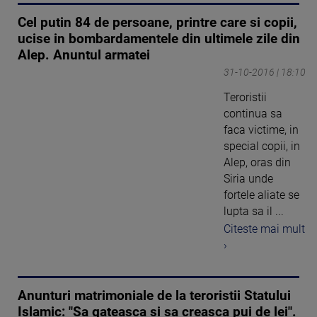
Cel putin 84 de persoane, printre care si copii,
ucise in bombardamentele din ultimele zile din
Alep. Anuntul armatei
31-10-2016 | 18:10
Teroristii
continua sa
faca victime, in
special copii, in
Alep, oras din
Siria unde
fortele aliate se
lupta sa il ...
Citeste mai mult
›
Anunturi matrimoniale de la teroristii Statului
Islamic: "Sa gateasca si sa creasca pui de lei".