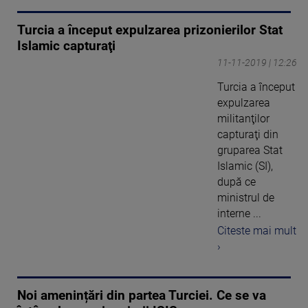
Turcia a început expulzarea prizonierilor Stat
Islamic capturaţi
11-11-2019 | 12:26
Turcia a început
expulzarea
militanţilor
capturaţi din
gruparea Stat
Islamic (SI),
după ce
ministrul de
interne ...
Citeste mai mult
›
Noi amenințări din partea Turciei. Ce se va