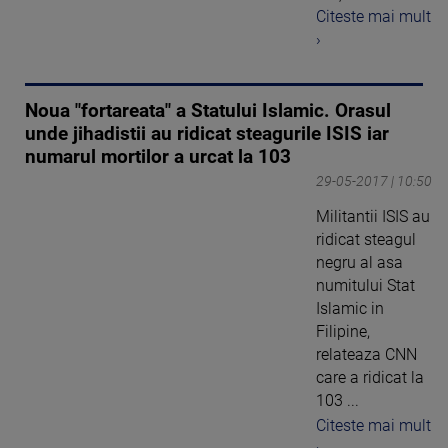
Citeste mai mult
›
Noua "fortareata" a Statului Islamic. Orasul
unde jihadistii au ridicat steagurile ISIS iar
numarul mortilor a urcat la 103
29-05-2017 | 10:50
Militantii ISIS au
ridicat steagul
negru al asa
numitului Stat
Islamic in
Filipine,
relateaza CNN
care a ridicat la
103 ...
Citeste mai mult