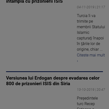
întâmpla cu prizonierii ISIS
04-11-2019 | 21:17
Turcia îi va
trimite pe
membrii Statului
Islamic
capturaţi înapoi
în ţările lor de
origine, chiar ...
Citeste mai mult
›
Versiunea lui Erdogan despre evadarea celor
800 de prizonieri ISIS din Siria
13-10-2019 | 20:47
Preşedintele
turc Recep