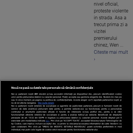
nivel oficial,
proteste violente
in strada. Asa a
trecut prima zi a
vizitei
premierului
chinez, Wen ...
Citeste mai mult
›
Nouă ne pasă ca datele tale personale să rămână confidențiale
1
Noi și partenerii noștri
201
stocăm și/sau accesăm informații pe dispozitivul dvs., precum identificatorii cookie
unici pentru prelucrarea datelor cu caracter personal. Puteți accepta sau gestiona alegerile dvs. făcând clic mai jos
sau în orice moment, pe pagina cu politica de confidențialitate. Aceste alegeri vor fi raportate partenerilor noștri și
nu vă vor afecta navigarea.
Mai multe detalii
Noi si partenerii nostri (retelele de socializare si agentiile de publicitate partenere, precum si furnizorii nostri de
servicii de date analitice) prelucram date pentru a permite website-ului sa functioneze, pentru a personaliza
continutul si anunturile publicitare afisate in functie de interesele si/sau profilul dvs., pentru a va oferi
functionalitati aferente retelelor de socializare si pentru a analiza traficul pe website. Beneficiati de drepturile
prevazute de art. 15-22 din GDPR in legatura cu prelucrarea datelor cu caracter personal. Aceste drepturi pot fi
exercitate prin modalitatea indicata
aici
. Prin click pe “ACCEPT TOATE”, acceptati folosirea tuturor Tehnologiilor de
tip Cookie, care implica inclusiv acceptul dvs. cu privire la stocarea/accesarea informatiilor de catre Vendor-ii cu
care colaboram. Prin click pe “VREAU SA MODIFIC SETARILE INDIVIDUAL” puteti schimba preferintele in mod
individual, mai putin cele legate de cookie strict necesare pentru functionarea website-ului.