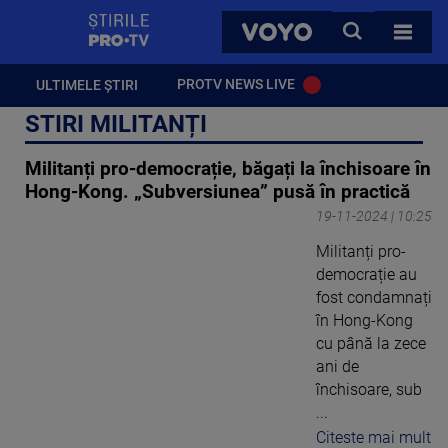
StirilePROTV
CAUTA
VOYO
TOATE 
PROTV NEWS LIVE
ULTIMELE ȘTIRI
STIRI MILITANȚI
Militanți pro-democrație, băgați la închisoare în
Hong-Kong. „Subversiunea” pusă în practică
19-11-2024 | 10:25
Militanți pro-
democrație au
fost condamnați
în Hong-Kong
cu până la zece
ani de
închisoare, sub
...
Citeste mai mult