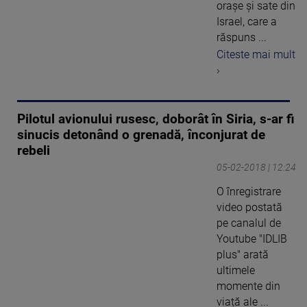
oraşe şi sate din
Israel, care a
răspuns ...
Citeste mai mult
›
Pilotul avionului rusesc, doborât în Siria, s-ar fi
sinucis detonând o grenadă, înconjurat de
rebeli
05-02-2018 | 12:24
O înregistrare
video postată
pe canalul de
Youtube "IDLIB
plus" arată
ultimele
momente din
viață ale ...