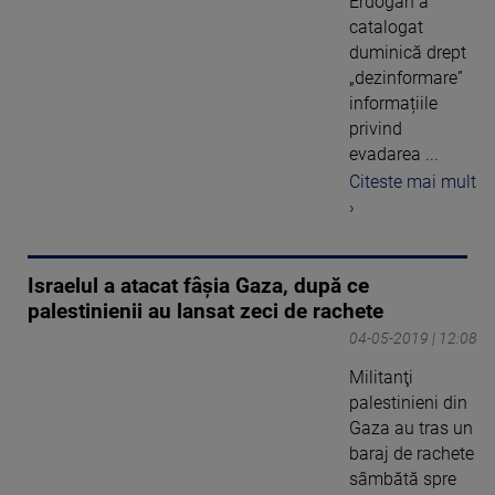
Erdogan a
catalogat
duminică drept
„dezinformare”
informațiile
privind
evadarea ...
Citeste mai mult
›
Israelul a atacat fâşia Gaza, după ce
palestinienii au lansat zeci de rachete
04-05-2019 | 12:08
Militanţi
palestinieni din
Gaza au tras un
baraj de rachete
sâmbătă spre