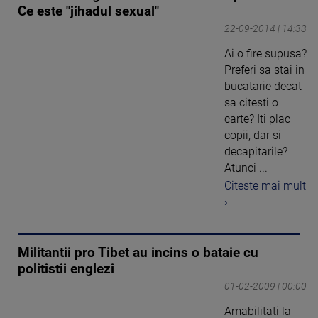
Ce este "jihadul sexual"
22-09-2014 | 14:33
Ai o fire supusa?
Preferi sa stai in
bucatarie decat
sa citesti o
carte? Iti plac
copii, dar si
decapitarile?
Atunci ...
Citeste mai mult
›
Militantii pro Tibet au incins o bataie cu
politistii englezi
01-02-2009 | 00:00
Amabilitati la