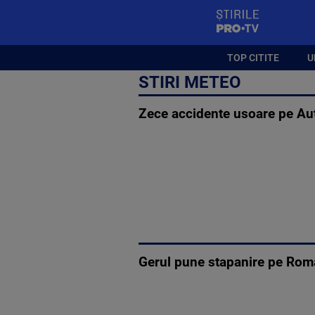
StirilePROTV
TOP CITITE
U
STIRI METEO
Zece accidente usoare pe Aut
Gerul pune stapanire pe Roma