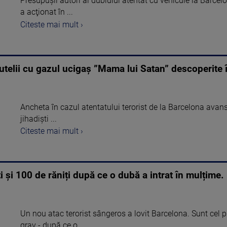
Presupuşii autori ai dublului atentat cu vehicule la Barce
a acţionat în ...
Citeste mai mult ›
utelii cu gazul ucigaș ”Mama lui Satan” descoperite î
Ancheta în cazul atentatului terorist de la Barcelona avanse
jihadişti ...
Citeste mai mult ›
 și 100 de răniți după ce o dubă a intrat în mulțime. 
Un nou atac terorist sângeros a lovit Barcelona. Sunt cel pu
grav - după ce o ...