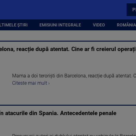
P
LTIMELE ȘTIRI
EMISIUNI INTEGRALE
VIDEO
ROMÂNIA,
lona, reacție după atentat. Cine ar fi creierul operați
Mama a doi teroriști din Barcelona, reacție după atentat. Cin
Citeste mai mult ›
 în atacurile din Spania. Antecedentele penale