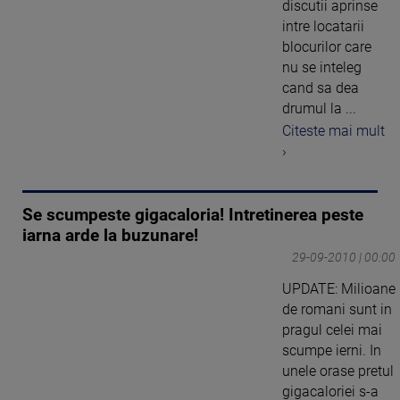
discutii aprinse
intre locatarii
blocurilor care
nu se inteleg
cand sa dea
drumul la ...
Citeste mai mult
›
Se scumpeste gigacaloria! Intretinerea peste
iarna arde la buzunare!
29-09-2010 | 00:00
UPDATE: Milioane
de romani sunt in
pragul celei mai
scumpe ierni. In
unele orase pretul
gigacaloriei s-a