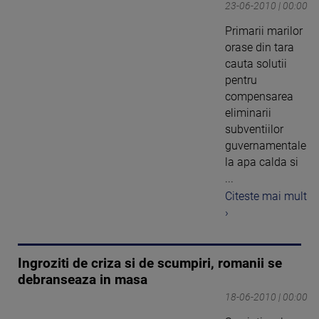
23-06-2010 | 00:00
Primarii marilor
orase din tara
cauta solutii
pentru
compensarea
eliminarii
subventiilor
guvernamentale
la apa calda si
...
Citeste mai mult
›
Ingroziti de criza si de scumpiri, romanii se
debranseaza in masa
18-06-2010 | 00:00