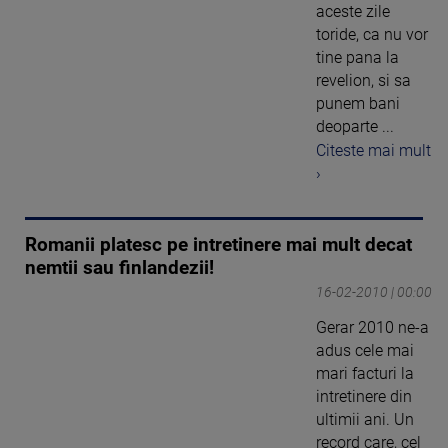
aceste zile
toride, ca nu vor
tine pana la
revelion, si sa
punem bani
deoparte ...
Citeste mai mult
›
Romanii platesc pe intretinere mai mult decat
nemtii sau finlandezii!
16-02-2010 | 00:00
Gerar 2010 ne-a
adus cele mai
mari facturi la
intretinere din
ultimii ani. Un
record care, cel