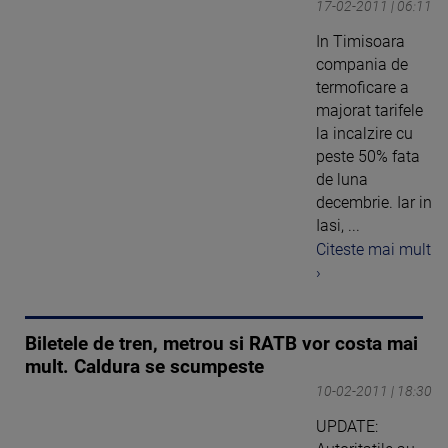
17-02-2011 | 06:11
In Timisoara
compania de
termoficare a
majorat tarifele
la incalzire cu
peste 50% fata
de luna
decembrie. Iar in
Iasi, ...
Citeste mai mult
›
Biletele de tren, metrou si RATB vor costa mai
mult. Caldura se scumpeste
10-02-2011 | 18:30
UPDATE: