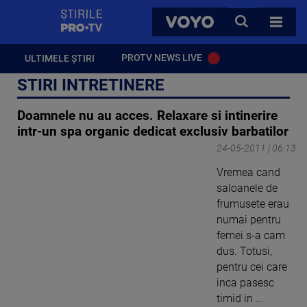
StirilePROTV
CAUTA
VOYO
TOATE 
PROTV NEWS LIVE
ULTIMELE ȘTIRI
STIRI INTRETINERE
Doamnele nu au acces. Relaxare si intinerire
intr-un spa organic dedicat exclusiv barbatilor
24-05-2011 | 06:13
Vremea cand
saloanele de
frumusete erau
numai pentru
femei s-a cam
dus. Totusi,
pentru cei care
inca pasesc
timid in ...