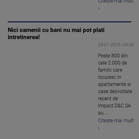
Citeste mai mult
›
Nici oamenii cu bani nu mai pot plati
intretinerea!
25-01-2010 | 00:00
Peste 800 din
cele 2.000 de
familii care
locuiesc in
apartamente si
case dezvoltate
recent de
Impact D&C SA
au ...
Citeste mai mult
›