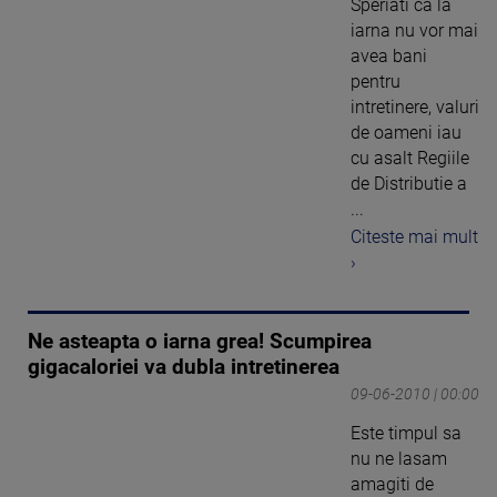
Speriati ca la
iarna nu vor mai
avea bani
pentru
intretinere, valuri
de oameni iau
cu asalt Regiile
de Distributie a
...
Citeste mai mult
›
Ne asteapta o iarna grea! Scumpirea
gigacaloriei va dubla intretinerea
09-06-2010 | 00:00
Este timpul sa
nu ne lasam
amagiti de