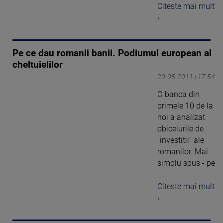
Citeste mai mult
›
Pe ce dau romanii banii. Podiumul european al
cheltuielilor
20-05-2011 | 17:54
O banca din
primele 10 de la
noi a analizat
obiceiurile de
"investitii" ale
romanilor. Mai
simplu spus - pe
...
Citeste mai mult
›