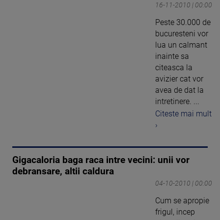
16-11-2010 | 00:00
Peste 30.000 de
bucuresteni vor
lua un calmant
inainte sa
citeasca la
avizier cat vor
avea de dat la
intretinere. ...
Citeste mai mult
›
Gigacaloria baga raca intre vecini: unii vor
debransare, altii caldura
04-10-2010 | 00:00
Cum se apropie
frigul, incep