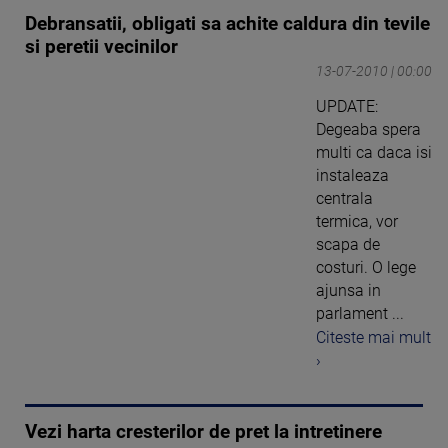
Debransatii, obligati sa achite caldura din tevile
si peretii vecinilor
13-07-2010 | 00:00
UPDATE:
Degeaba spera
multi ca daca isi
instaleaza
centrala
termica, vor
scapa de
costuri. O lege
ajunsa in
parlament ...
Citeste mai mult
›
Vezi harta cresterilor de pret la intretinere