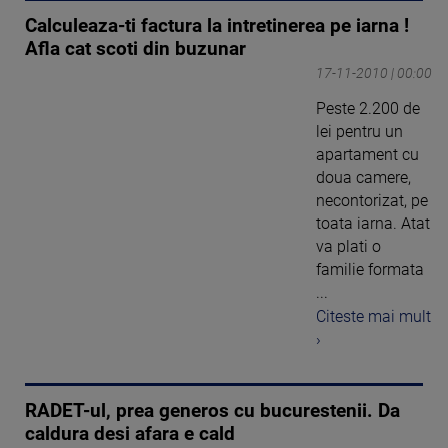
Calculeaza-ti factura la intretinerea pe iarna !
Afla cat scoti din buzunar
17-11-2010 | 00:00
Peste 2.200 de
lei pentru un
apartament cu
doua camere,
necontorizat, pe
toata iarna. Atat
va plati o
familie formata
...
Citeste mai mult
›
RADET-ul, prea generos cu bucurestenii. Da
caldura desi afara e cald