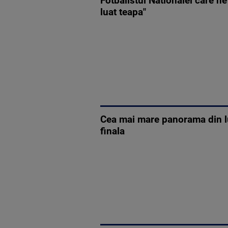
Fotbalistul Nationalei care n
luat teapa"
Cea mai mare panorama din lu
finala