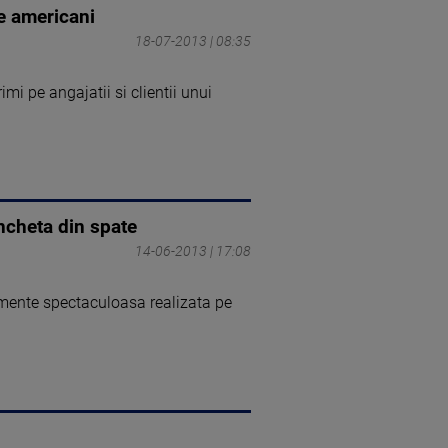
e americani
18-07-2013 | 08:35
mi pe angajatii si clientii unui
ncheta din spate
14-06-2013 | 17:08
almente spectaculoasa realizata pe