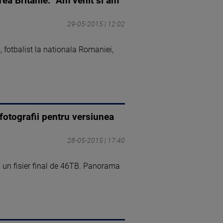
rea Britanie. "Am venit si am
29-05-2015 | 12:02
fotbalist la nationala Romaniei,
otografii pentru versiunea
28-05-2015 | 17:40
e, un fisier final de 46TB. Panorama