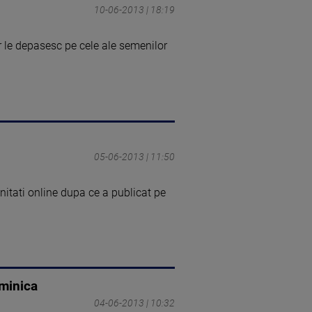
10-06-2013 | 18:19
r le depasesc pe cele ale semenilor
05-06-2013 | 11:50
itati online dupa ce a publicat pe
uminica
04-06-2013 | 10:32