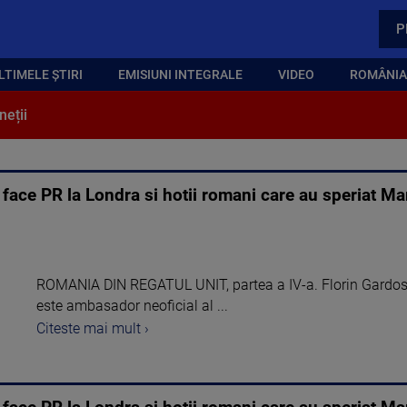
P
LTIMELE ȘTIRI
EMISIUNI INTEGRALE
VIDEO
ROMÂNIA,
neții
e face PR la Londra si hotii romani care au speriat Ma
ROMANIA DIN REGATUL UNIT, partea a IV-a. Florin Gardos, 
este ambasador neoficial al ...
Citeste mai mult ›