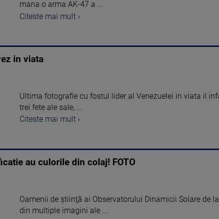
mana o arma AK-47 a ...
Citeste mai mult ›
z in viata
Ultima fotografie cu fostul lider al Venezuelei in viata il in
trei fete ale sale, ...
Citeste mai mult ›
atie au culorile din colaj! FOTO
Oamenii de ştiinţă ai Observatorului Dinamicii Solare de l
din multiple imagini ale ...