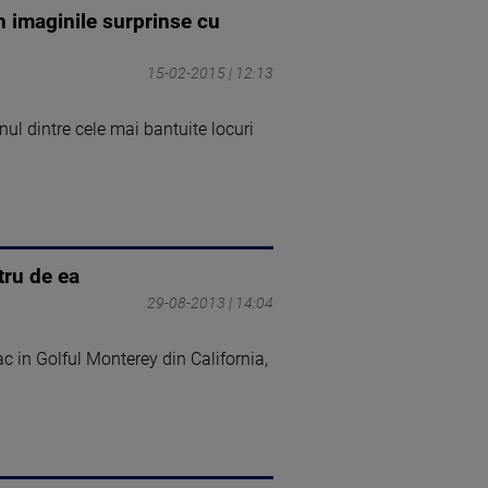
n imaginile surprinse cu
15-02-2015 | 12:13
nul dintre cele mai bantuite locuri
tru de ea
29-08-2013 | 14:04
c in Golful Monterey din California,