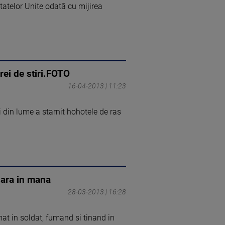
atelor Unite odată cu mijirea
rei de stiri.FOTO
16-04-2013 | 11:23
 din lume a starnit hohotele de ras
igara in mana
28-03-2013 | 16:28
at in soldat, fumand si tinand in