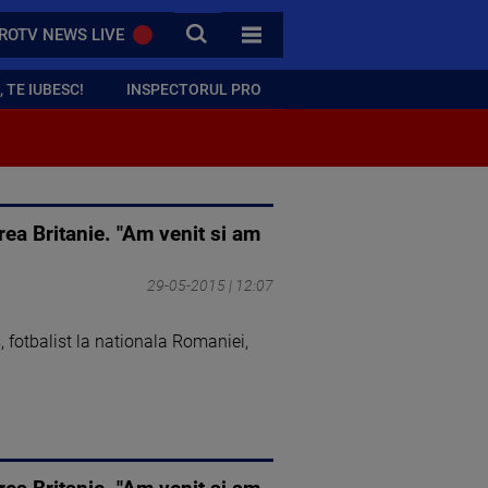
CAUTA
ROTV NEWS LIVE
TOATE CATEGORIILE
 TE IUBESC!
INSPECTORUL PRO
rea Britanie. "Am venit si am
29-05-2015 | 12:07
fotbalist la nationala Romaniei,