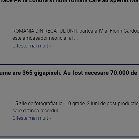
e face PR la Londra si hotii romani care au speriat Ma
ROMANIA DIN REGATUL UNIT, partea a IV-a. Florin Gardos, 
este ambasador neoficial al ...
Citeste mai mult ›
me are 365 gigapixeli. Au fost necesare 70.000 de f
15 zile de fotografiat la -10 grade, 2 luni de post-producti
care detinea recordul ...
Citeste mai mult ›