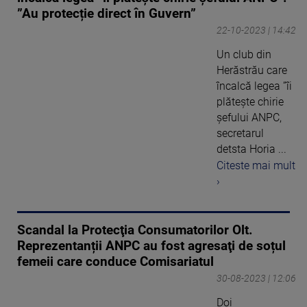
”Au protecție direct în Guvern”
22-10-2023 | 14:42
Un club din
Herăstrău care
încalcă legea ”îi
plătește chirie
șefului ANPC,
secretarul
detsta Horia ...
Citeste mai mult
›
Scandal la Protecţia Consumatorilor Olt.
Reprezentanții ANPC au fost agresaţi de soțul
femeii care conduce Comisariatul
30-08-2023 | 12:06
Doi