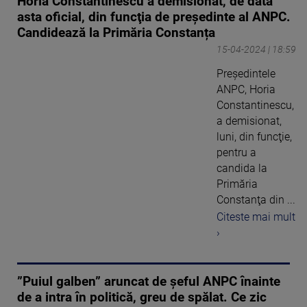
Horia Constantinescu a demisionat, de data
asta oficial, din funcţia de preşedinte al ANPC.
Candidează la Primăria Constanța
15-04-2024 | 18:59
Preşedintele
ANPC, Horia
Constantinescu,
a demisionat,
luni, din funcţie,
pentru a
candida la
Primăria
Constanţa din ...
Citeste mai mult
›
”Puiul galben” aruncat de șeful ANPC înainte
de a intra în politică, greu de spălat. Ce zic