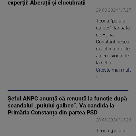
experții: Aberații și elucubrații
29-03-2024 | 17:27
Teoria ”puiului
galben”, lansată
de Horia
Constantinescu
exact înainte de
a demisiona de
la șefia ...
Citeste mai mult
›
Șeful ANPC anunță că renunță la funcție după
scandalul „puiului galben”. Va candida la
Primăria Constanța din partea PSD
28-03-2024 | 13:23
Teoria „puiului