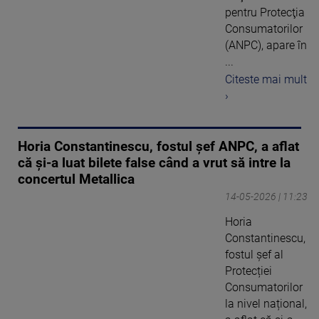
pentru Protecţia
Consumatorilor
(ANPC), apare în
...
Citeste mai mult
›
Horia Constantinescu, fostul șef ANPC, a aflat
că și-a luat bilete false când a vrut să intre la
concertul Metallica
14-05-2026 | 11:23
Horia
Constantinescu,
fostul șef al
Protecției
Consumatorilor
la nivel național,