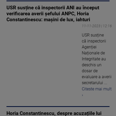
USR susține că inspectorii ANI au început
verificarea averii șefului ANPC, Horia
Constantinescu: mașini de lux, iahturi
11-11-2023 | 12:16
USR susține
că inspectorii
Agenției
Naționale de
Integritate au
deschis un
dosar de
evaluare a averii
secretarului ...
Citeste mai mult
›
Horia Constantinescu, despre acuzațiile lui