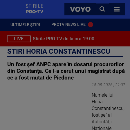
StirilePROTV
CAUTA
VOYO
TOATE 
PROTV NEWS LIVE
ULTIMELE ȘTIRI
LIVE
Știrile PRO TV de la ora 19:00
STIRI HORIA CONSTANTINESCU
Un fost șef ANPC apare în dosarul procurorilor
din Constanţa. Ce i-a cerut unui magistrat după
ce a fost mutat de Piedone
15-05-2026 | 21:07
Numele lui
Horia
Constantinescu,
fost şef al
Autorităţii
Naţionale