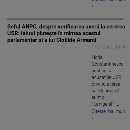
›
Șeful ANPC, despre verificarea averii la cererea
USR: Iahtul plutește în mintea acestui
parlamentar și a lui Clotilde Armand
11-11-2023 | 15:19
Horia
Constantinescu
susține că
acuzațiile USR
privind averea
sa ”dubioasă”
sunt o
”fumigenă”, ...
Citeste mai mult
›