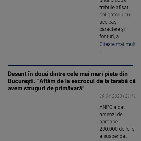
unui produs
trebuie afișat
obligatoriu cu
aceleași
caractere și
fonturi, a ...
Citeste mai mult
›
Desant în două dintre cele mai mari piețe din
București. ”Aflăm de la escrocul de la tarabă că
avem struguri de primăvară”
19-04-2023 | 21:11
ANPC a dat
amenzi de
aproape
200.000 de lei și
a suspendat