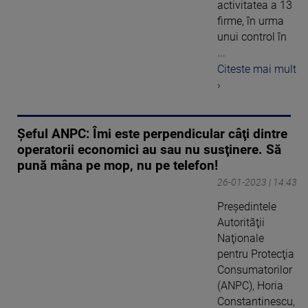
activitatea a 13
firme, în urma
unui control în
...
Citeste mai mult
›
Şeful ANPC: Îmi este perpendicular câţi dintre
operatorii economici au sau nu susţinere. Să
pună mâna pe mop, nu pe telefon!
26-01-2023 | 14:43
Preşedintele
Autorităţii
Naţionale
pentru Protecţia
Consumatorilor
(ANPC), Horia
Constantinescu,