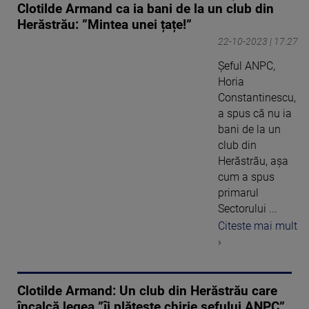
Clotilde Armand ca ia bani de la un club din
Herăstrău: ”Mintea unei țațe!”
22-10-2023 | 17:27
Șeful ANPC,
Horia
Constantinescu,
a spus că nu ia
bani de la un
club din
Herăstrău, așa
cum a spus
primarul
Sectorului ...
Citeste mai mult
›
Clotilde Armand: Un club din Herăstrău care
încalcă legea ”îi plătește chirie șefului ANPC”.