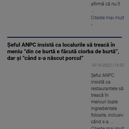
afirmă că nu îl
...
Citeste mai mult
›
Șeful ANPC insistă ca localurile să treacă în
meniu ”din ce burtă e făcută ciorba de burtă”,
dar și ”când s-a născut porcul”
19-10-2022 | 19:52
Șeful ANPC
insistă ca
restaurantele să
treacă în
meniuri toate
ingredientele
folosite, inclusiv
când s-a ...
Citeste mai mult