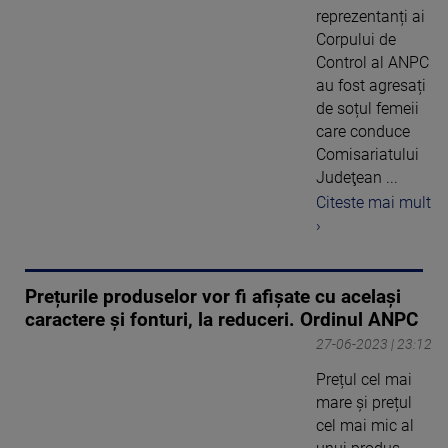
reprezentanți ai
Corpului de
Control al ANPC
au fost agresați
de soțul femeii
care conduce
Comisariatului
Judeţean ...
Citeste mai mult
›
Prețurile produselor vor fi afișate cu același
caractere și fonturi, la reduceri. Ordinul ANPC
27-06-2023 | 23:12
Prețul cel mai
mare și prețul
cel mai mic al