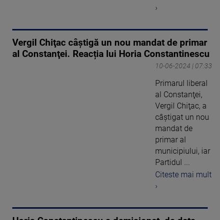
›
Vergil Chiţac câştigă un nou mandat de primar
al Constanţei. Reacția lui Horia Constantinescu
10-06-2024 | 07:33
Primarul liberal
al Constanţei,
Vergil Chiţac, a
câştigat un nou
mandat de
primar al
municipiului, iar
Partidul ...
Citeste mai mult
›