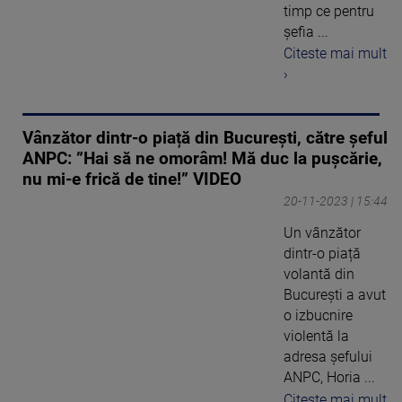
timp ce pentru
șefia ...
Citeste mai mult
›
Vânzător dintr-o piață din București, către șeful
ANPC: ”Hai să ne omorâm! Mă duc la pușcărie,
nu mi-e frică de tine!” VIDEO
20-11-2023 | 15:44
Un vânzător
dintr-o piață
volantă din
București a avut
o izbucnire
violentă la
adresa șefului
ANPC, Horia ...
Citeste mai mult