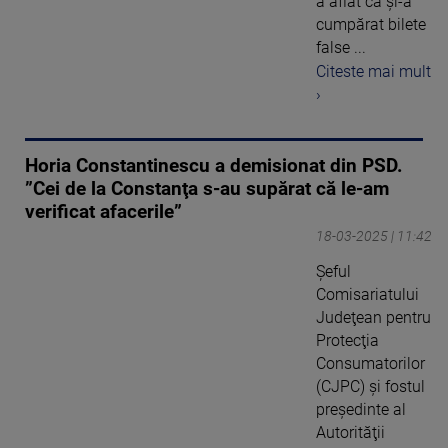
a aflat că și-a
cumpărat bilete
false ...
Citeste mai mult
›
Horia Constantinescu a demisionat din PSD.
”Cei de la Constanţa s-au supărat că le-am
verificat afacerile”
18-03-2025 | 11:42
Şeful
Comisariatului
Judeţean pentru
Protecţia
Consumatorilor
(CJPC) şi fostul
preşedinte al
Autorităţii