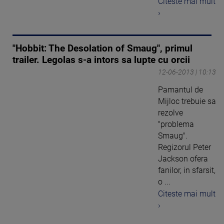
Citeste mai mult
›
"Hobbit: The Desolation of Smaug", primul
trailer. Legolas s-a intors sa lupte cu orcii
12-06-2013 | 10:13
Pamantul de
Mijloc trebuie sa
rezolve
"problema
Smaug".
Regizorul Peter
Jackson ofera
fanilor, in sfarsit,
o ...
Citeste mai mult
›