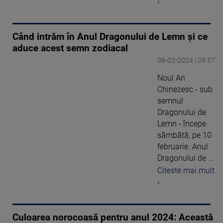
›
Când intrăm în Anul Dragonului de Lemn și ce
aduce acest semn zodiacal
09-02-2024 | 09:57
Noul An
Chinezesc - sub
semnul
Dragonului de
Lemn - începe
sâmbătă, pe 10
februarie. Anul
Dragonului de ...
Citeste mai mult
›
Culoarea norocoasă pentru anul 2024: Această