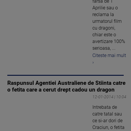
farsa de 1
Aprilie sau o
reclama la
urmatorul film
cu dragoni,
chiar este o
avertizare 100%
serioasa, ...
Citeste mai mult
›
Raspunsul Agentiei Australiene de Stiinta catre
o fetita care a cerut drept cadou un dragon
12-01-2014 | 10:04
Intrebata de
catre tatal sau
ce si-ar dori de
Craciun, o fetita