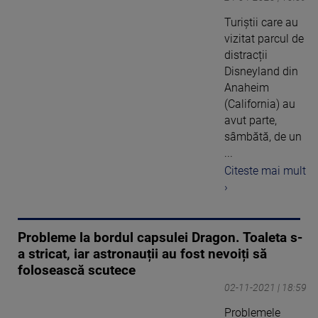
Turiștii care au
vizitat parcul de
distracții
Disneyland din
Anaheim
(California) au
avut parte,
sâmbătă, de un
...
Citeste mai mult
›
Probleme la bordul capsulei Dragon. Toaleta s-
a stricat, iar astronauții au fost nevoiți să
folosească scutece
02-11-2021 | 18:59
Problemele