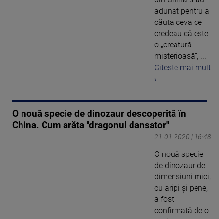
adunat pentru a
căuta ceva ce
credeau că este
o „creatură
misterioasă”, ...
Citeste mai mult
›
O nouă specie de dinozaur descoperită în
China. Cum arăta ''dragonul dansator''
21-01-2020 | 16:48
O nouă specie
de dinozaur de
dimensiuni mici,
cu aripi şi pene,
a fost
confirmată de o