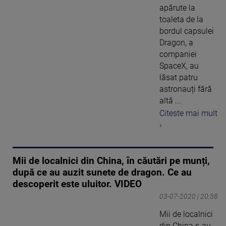
apărute la
toaleta de la
bordul capsulei
Dragon, a
companiei
SpaceX, au
lăsat patru
astronauți fără
altă ...
Citeste mai mult
›
Mii de localnici din China, în căutări pe munți,
după ce au auzit sunete de dragon. Ce au
descoperit este uluitor. VIDEO
03-07-2020 | 20:38
Mii de localnici
din China s-au