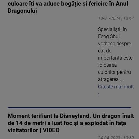
culoare îți va aduce bogăție și fericire în Anul
Dragonului
10-01-2024 | 13:44
Specialiștii în
Feng Shui
vorbesc despre
cât de
importantă este
folosirea
culorilor pentru
atragerea ...
Citeste mai mult
›
Moment terifiant la Disneyland. Un dragon înalt
de 14 de metri a luat foc și a explodat în fața
vizitatorilor | VIDEO
24-04-2023 | 10:39