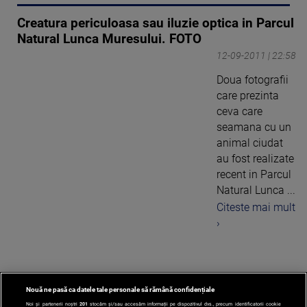
Creatura periculoasa sau iluzie optica in Parcul
Natural Lunca Muresului. FOTO
12-09-2011 | 22:58
Doua fotografii
care prezinta
ceva care
seamana cu un
animal ciudat
au fost realizate
recent in Parcul
Natural Lunca ...
Citeste mai mult
›
Nouă ne pasă ca datele tale personale să rămână confidențiale
1
Noi și partenerii noștri
201
stocăm și/sau accesăm informații pe dispozitivul dvs., precum identificatorii cookie