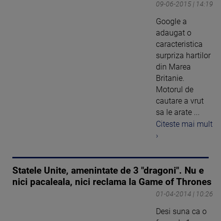
09-06-2015 | 14:19
Google a
adaugat o
caracteristica
surpriza hartilor
din Marea
Britanie.
Motorul de
cautare a vrut
sa le arate ...
Citeste mai mult
›
Statele Unite, amenintate de 3 "dragoni". Nu e
nici pacaleala, nici reclama la Game of Thrones
01-04-2014 | 10:26
Desi suna ca o