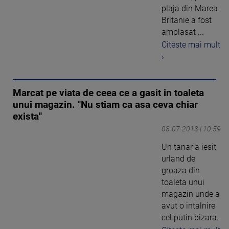
plaja din Marea
Britanie a fost
amplasat ...
Citeste mai mult
›
Marcat pe viata de ceea ce a gasit in toaleta
unui magazin. "Nu stiam ca asa ceva chiar
exista"
08-07-2013 | 10:59
Un tanar a iesit
urland de
groaza din
toaleta unui
magazin unde a
avut o intalnire
cel putin bizara.