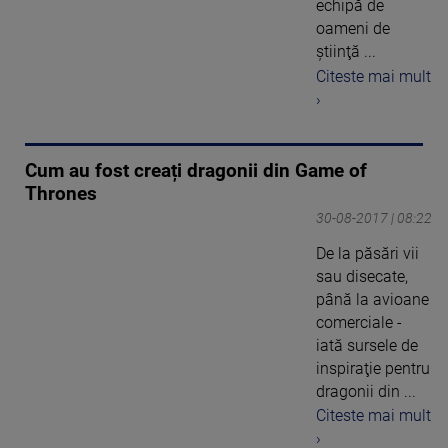
echipă de
oameni de
ştiinţă ...
Citeste mai mult
›
Cum au fost creați dragonii din Game of
Thrones
30-08-2017 | 08:22
De la păsări vii
sau disecate,
până la avioane
comerciale -
iată sursele de
inspiraţie pentru
dragonii din ...
Citeste mai mult
›