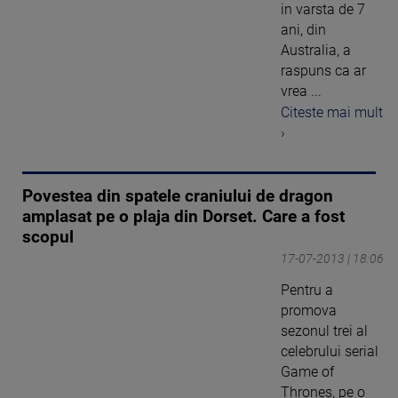
in varsta de 7
ani, din
Australia, a
raspuns ca ar
vrea ...
Citeste mai mult
›
Povestea din spatele craniului de dragon
amplasat pe o plaja din Dorset. Care a fost
scopul
17-07-2013 | 18:06
Pentru a
promova
sezonul trei al
celebrului serial
Game of
Thrones, pe o