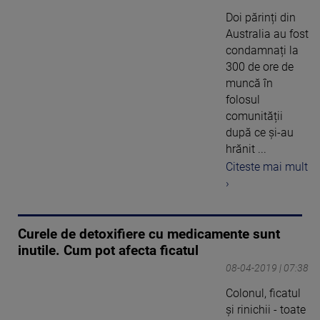
Doi părinți din
Australia au fost
condamnați la
300 de ore de
muncă în
folosul
comunității
după ce și-au
hrănit ...
Citeste mai mult
›
Curele de detoxifiere cu medicamente sunt
inutile. Cum pot afecta ficatul
08-04-2019 | 07:38
Colonul, ficatul
şi rinichii - toate