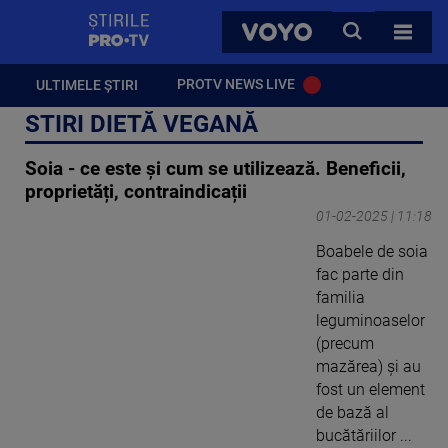
StirilePROTV
CAUTA
VOYO
TOATE 
PROTV NEWS LIVE
ULTIMELE ȘTIRI
STIRI DIETĂ VEGANĂ
Soia - ce este și cum se utilizează. Beneficii,
proprietăți, contraindicații
01-02-2025 | 11:18
Boabele de soia
fac parte din
familia
leguminoaselor
(precum
mazărea) și au
fost un element
de bază al
bucătăriilor ...