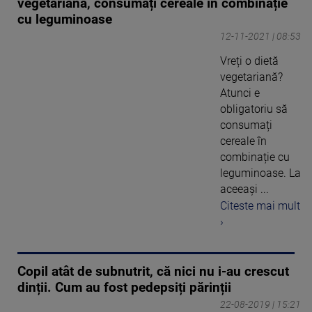
vegetariană, consumați cereale în combinație
cu leguminoase
12-11-2021 | 08:53
Vreți o dietă
vegetariană?
Atunci e
obligatoriu să
consumați
cereale în
combinație cu
leguminoase. La
aceeași ...
Citeste mai mult
›
Copil atât de subnutrit, că nici nu i-au crescut
dinții. Cum au fost pedepsiți părinții
22-08-2019 | 15:21