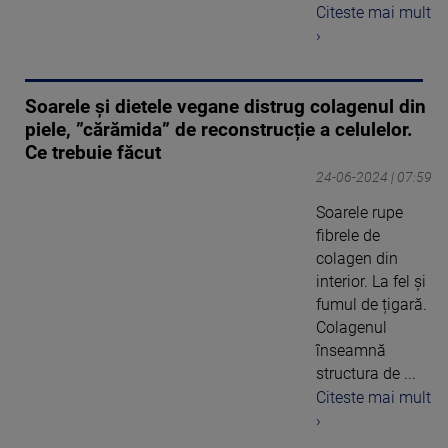
Citeste mai mult
›
Soarele și dietele vegane distrug colagenul din
piele, ”cărămida” de reconstrucție a celulelor.
Ce trebuie făcut
24-06-2024 | 07:59
Soarele rupe
fibrele de
colagen din
interior. La fel și
fumul de țigară.
Colagenul
înseamnă
structura de ...
Citeste mai mult
›