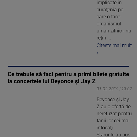
implicate în
curăţenia pe
care o face
organismul
uman zilnic - nu
reţin ...
Citeste mai mult
›
Ce trebuie să faci pentru a primi bilete gratuite
la concertele lui Beyonce și Jay Z
01-02-2019 | 13:07
Beyonce şi Jay-
Z au o ofertă de
nerefuzat pentru
fanii lor cei mai
înfocaţi.
Starurile au pus