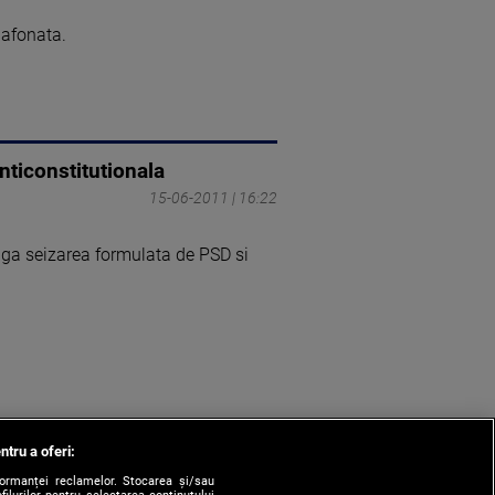
lafonata.
nticonstitutionala
15-06-2011 | 16:22
inga seizarea formulata de PSD si
ntru a oferi:
formanței reclamelor. Stocarea și/sau