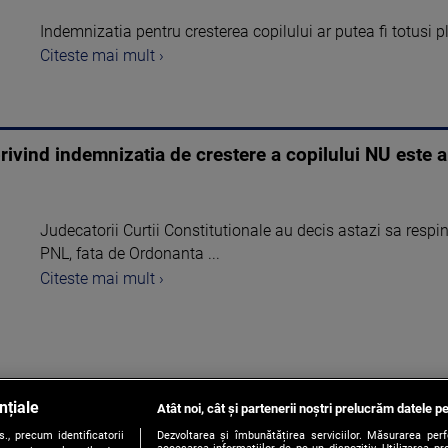
Indemnizatia pentru cresterea copilului ar putea fi totusi p
Citeste mai mult ›
rivind indemnizatia de crestere a copilului NU este a
Judecatorii Curtii Constitutionale au decis astazi sa resp
PNL, fata de Ordonanta ...
Citeste mai mult ›
nțiale
Atât noi, cât și partenerii noștri prelucrăm datele pe
1
, precum identificatorii
Dezvoltarea și îmbunătățirea serviciilor. Măsurarea per