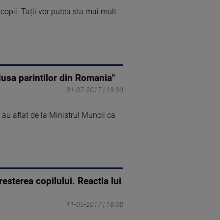
c copii. Tații vor putea sta mai mult
dusa parintilor din Romania"
31-07-2017 | 13:00
au aflat de la Ministrul Muncii ca
sterea copilului. Reactia lui
11-05-2017 | 18:38