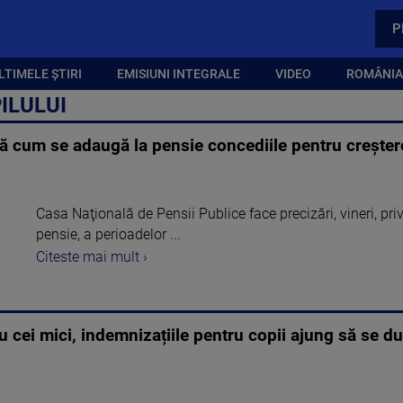
P
LTIMELE ȘTIRI
EMISIUNI INTEGRALE
VIDEO
ROMÂNIA,
ILULUI
ă cum se adaugă la pensie concediile pentru creșter
Casa Naţională de Pensii Publice face precizări, vineri, pri
pensie, a perioadelor ...
Citeste mai mult ›
cu cei mici, indemnizațiile pentru copii ajung să se 