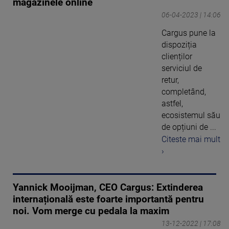
magazinele online
06-04-2023 | 14:06
Cargus pune la
dispoziția
clienților
serviciul de
retur,
completând,
astfel,
ecosistemul său
de opțiuni de ...
Citeste mai mult
›
Yannick Mooijman, CEO Cargus: Extinderea
internațională este foarte importantă pentru
noi. Vom merge cu pedala la maxim
13-12-2022 | 17:08