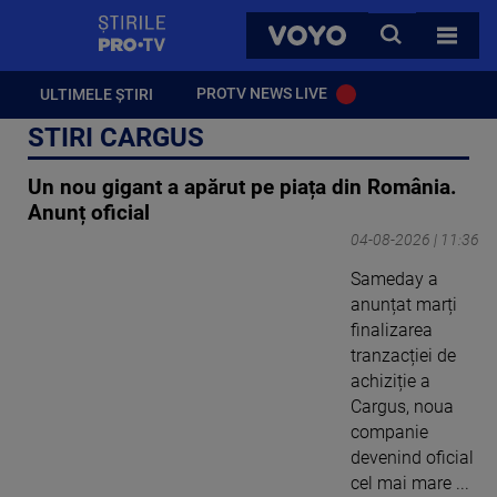
StirilePROTV
CAUTA
VOYO
TOATE 
PROTV NEWS LIVE
ULTIMELE ȘTIRI
STIRI CARGUS
Un nou gigant a apărut pe piața din România.
Anunț oficial
04-08-2026 | 11:36
Sameday a
anunțat marți
finalizarea
tranzacției de
achiziție a
Cargus, noua
companie
devenind oficial
cel mai mare ...