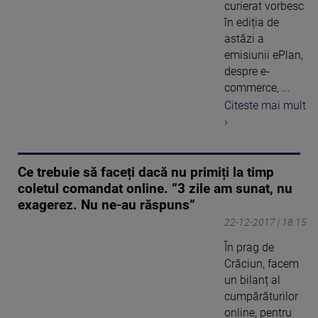
curierat vorbesc
în ediția de
astăzi a
emisiunii ePlan,
despre e-
commerce, ...
Citeste mai mult
›
Ce trebuie să faceți dacă nu primiți la timp
coletul comandat online. ”3 zile am sunat, nu
exagerez. Nu ne-au răspuns”
22-12-2017 | 18:15
În prag de
Crăciun, facem
un bilanț al
cumpărăturilor
online, pentru