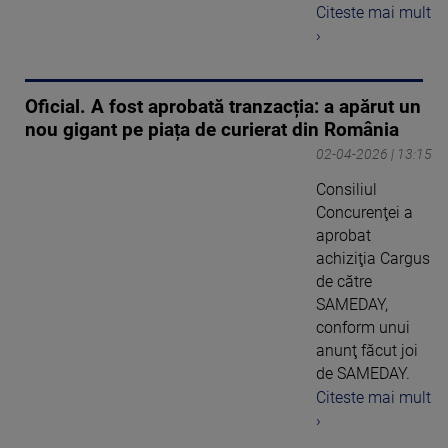
Citeste mai mult
›
Oficial. A fost aprobată tranzacția: a apărut un
nou gigant pe piața de curierat din România
02-04-2026 | 13:15
Consiliul
Concurenţei a
aprobat
achiziţia Cargus
de către
SAMEDAY,
conform unui
anunţ făcut joi
de SAMEDAY.
Citeste mai mult
›