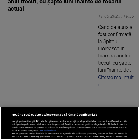
anul trecut, cu şapte luni înainte de focarul
actual
11-08-2025 | 19:55
Candida auris a
fost confirmată
la Spitalul
Floreasca în
toamna anului
trecut, cu şapte
luni înainte de ...
Citeste mai mult
›
Nouă ne pasă ca datele tale personale să rămână confidențiale
1
Noi și partenerii noștri
201
stocăm și/sau accesăm informații pe dispozitivul dvs., precum identificatorii cookie
unici pentru prelucrarea datelor cu caracter personal. Puteți accepta sau gestiona alegerile dvs. făcând clic mai jos
sau în orice moment, pe pagina cu politica de confidențialitate. Aceste alegeri vor fi raportate partenerilor noștri și
nu vă vor afecta navigarea.
Mai multe detalii
Noi si partenerii nostri (retelele de socializare si agentiile de publicitate partenere, precum si furnizorii nostri de
servicii de date analitice) prelucram date pentru a permite website-ului sa functioneze, pentru a personaliza