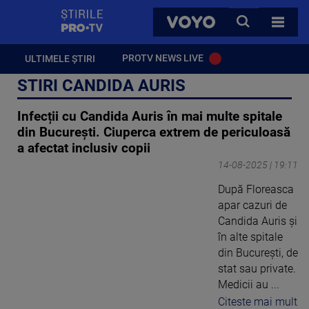
StirilePROTV
CAUTA
VOYO
TOATE 
PROTV NEWS LIVE
ULTIMELE ȘTIRI
STIRI CANDIDA AURIS
Infecții cu Candida Auris în mai multe spitale
din București. Ciuperca extrem de periculoasă
a afectat inclusiv copii
14-08-2025 | 19:11
După Floreasca
apar cazuri de
Candida Auris și
în alte spitale
din București, de
stat sau private.
Medicii au ...
Citeste mai mult