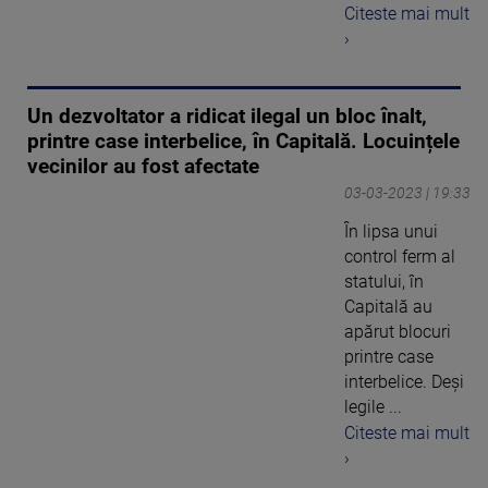
Citeste mai mult
›
Un dezvoltator a ridicat ilegal un bloc înalt,
printre case interbelice, în Capitală. Locuințele
vecinilor au fost afectate
03-03-2023 | 19:33
În lipsa unui
control ferm al
statului, în
Capitală au
apărut blocuri
printre case
interbelice. Deși
legile ...
Citeste mai mult
›