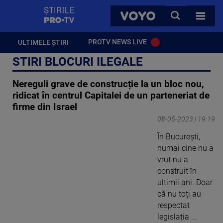
StirilePROTV
CAUTA
VOYO
TOATE 
PROTV NEWS LIVE
ULTIMELE ȘTIRI
STIRI BLOCURI ILEGALE
Nereguli grave de construcție la un bloc nou,
ridicat în centrul Capitalei de un parteneriat de
firme din Israel
08-05-2023 | 19:19
În București,
numai cine nu a
vrut nu a
construit în
ultimii ani. Doar
că nu toți au
respectat
legislația ...