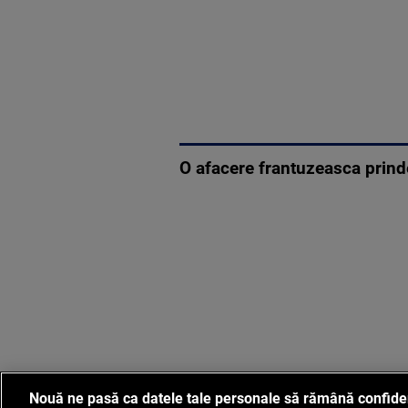
O afacere frantuzeasca prinde
Nouă ne pasă ca datele tale personale să rămână confide