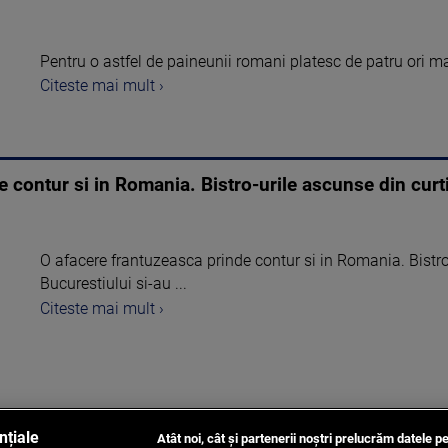
Pentru o astfel de paineunii romani platesc de patru ori ma
Citeste mai mult ›
 contur si in Romania. Bistro-urile ascunse din curti
O afacere frantuzeasca prinde contur si in Romania. Bistro-
Bucurestiului si-au ...
Citeste mai mult ›
nțiale
Atât noi, cât și partenerii noștri prelucrăm datele pe
1