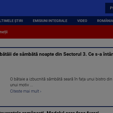
P
LTIMELE ȘTIRI
EMISIUNI INTEGRALE
VIDEO
ROMÂNIA,
neții
 bătăii de sâmbătă noapte din Sectorul 3. Ce s-a întâm
O bătaie a izbucnită sâmbătă seară în fața unui bistro din
unui motiv ...
Citeste mai mult ›