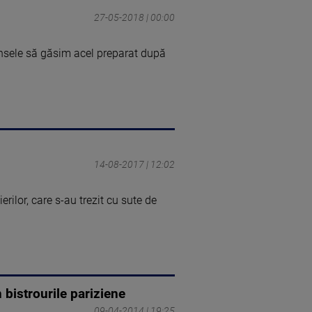
27-05-2018 | 00:00
ansele să găsim acel preparat după
14-08-2017 | 12:02
rilor, care s-au trezit cu sute de
 bistrourile pariziene
09-04-2014 | 19:25