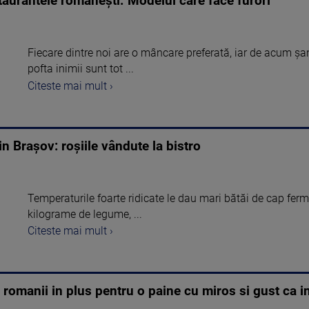
staurantele românești. Modelul care face furori
Fiecare dintre noi are o mâncare preferată, iar de acum ş
pofta inimii sunt tot ...
Citeste mai mult ›
in Braşov: roşiile vândute la bistro
Temperaturile foarte ridicate le dau mari bătăi de cap fermie
kilograme de legume, ...
Citeste mai mult ›
 romanii in plus pentru o paine cu miros si gust ca in