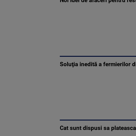
Noi idei de afaceri pentru re
Soluţia inedită a fermierilor d
Cat sunt dispusi sa plateasca