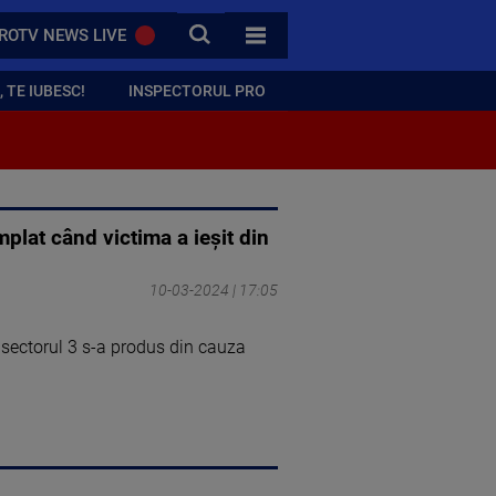
CAUTA
ROTV NEWS LIVE
TOATE CATEGORIILE
 TE IUBESC!
INSPECTORUL PRO
plat când victima a ieșit din
10-03-2024 | 17:05
 sectorul 3 s-a produs din cauza