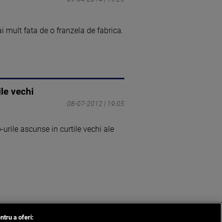
i mult fata de o franzela de fabrica.
le vechi
08-07-2012 | 19:05
urile ascunse in curtile vechi ale
ntru a oferi: